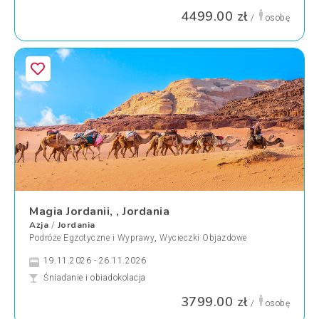
4499.00 zł
/
osobę
Magia Jordanii, , Jordania
Azja
Jordania
/
Podróże Egzotyczne i Wyprawy
,
Wycieczki Objazdowe
19.11.2026 - 26.11.2026
Śniadanie i obiadokolacja
3799.00 zł
/
osobę