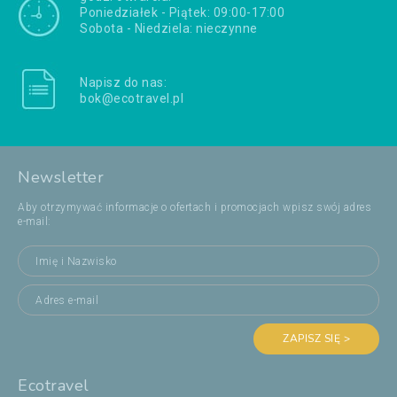
Poniedziałek - Piątek: 09:00-17:00
Sobota - Niedziela: nieczynne
Napisz do nas:
bok@ecotravel.pl
Newsletter
Aby otrzymywać informacje o ofertach i promocjach wpisz swój adres
e-mail:
ZAPISZ SIĘ >
Ecotravel