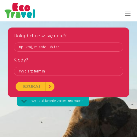
Dokąd chcesz się udać?
Kiedy?
Wybierz termin
SZUKAJ
wyszukiwanie zaawansowane