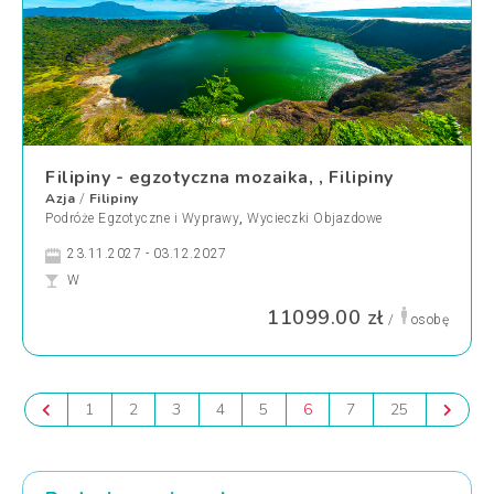
Filipiny - egzotyczna mozaika, , Filipiny
Azja
Filipiny
/
Podróże Egzotyczne i Wyprawy
,
Wycieczki Objazdowe
23.11.2027 - 03.12.2027
W
11099.00 zł
/
osobę
1
2
3
4
5
6
7
25