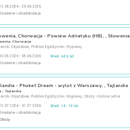
12.06.2026 - 20.06.2026
Śniadanie i obiadokolacja
owenia, Chorwacja - Powiew Adriatyku (HB), , Słowenia
wenia, Chorwacja
ieczki Objazdowe
,
Podróże Egzotyczne i Wyprawy
30.05.2026 - 05.06.2026
Wiek: od 6 lat
Śniadanie i obiadokolacja
jlandia - Phuket Dream - wylot z Warszawy, , Tajlandia
a
Tajlandia
/
ieczki Objazdowe
,
Podróże Egzotyczne i Wyprawy
,
Obozy i Kolonie Letnie
22.07.2026 - 31.07.2026
Wiek: 14 - 19 lat
Śniadanie i obiadokolacja
Obozy