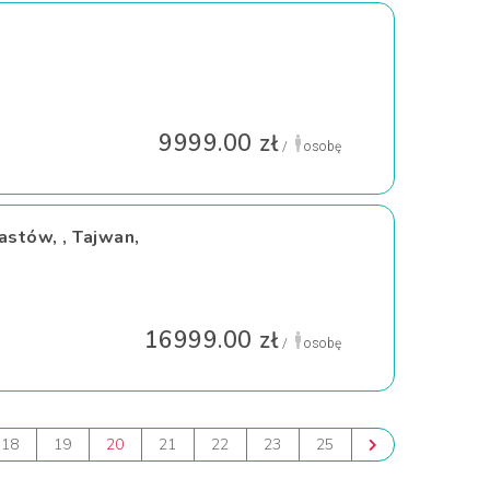
a
9999.00 zł
/
osobę
astów, , Tajwan,
16999.00 zł
/
osobę
18
19
20
21
22
23
25