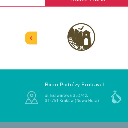
Biuro Podróży Ecotravel
ul. Bulwarowa 35D/42,
31-751 Kraków (Nowa Huta)