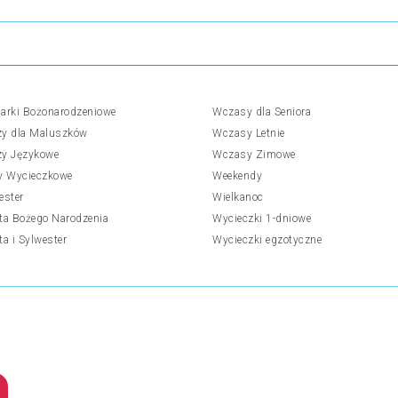
arki Bożonarodzeniowe
Wczasy dla Seniora
y dla Maluszków
Wczasy Letnie
y Językowe
Wczasy Zimowe
y Wycieczkowe
Weekendy
ester
Wielkanoc
ta Bożego Narodzenia
Wycieczki 1-dniowe
ta i Sylwester
Wycieczki egzotyczne