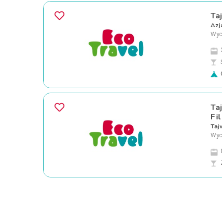
Ta
Azj
Wyc
Ta
Fi
Taj
Wyc