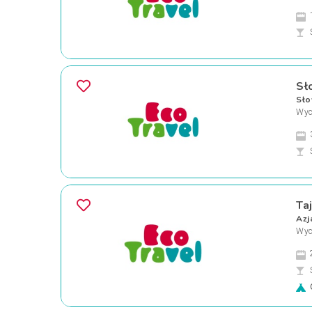
Sł
Sło
Wyc
Ta
Azj
Wyc