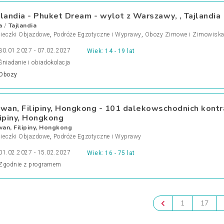
jlandia - Phuket Dream - wylot z Warszawy, , Tajlandia
a
Tajlandia
/
ieczki Objazdowe
,
Podróże Egzotyczne i Wyprawy
,
Obozy Zimowe i Zimowisk
30.01.2027 - 07.02.2027
Wiek: 14 - 19 lat
Śniadanie i obiadokolacja
Obozy
jwan, Filipiny, Hongkong - 101 dalekowschodnich kontr
lipiny, Hongkong
wan, Filipiny, Hongkong
ieczki Objazdowe
,
Podróże Egzotyczne i Wyprawy
01.02.2027 - 15.02.2027
Wiek: 16 - 75 lat
Zgodnie z programem
1
17