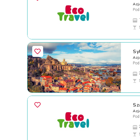
Azj
Pod
Sy
Azj
Pod
Sz
Azj
Pod