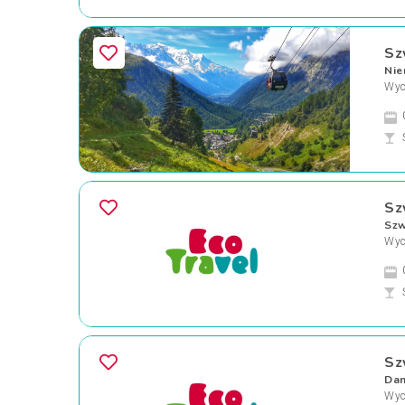
Sz
Nie
Wyc
Sz
Szw
Wyc
Sz
Dan
Wyc