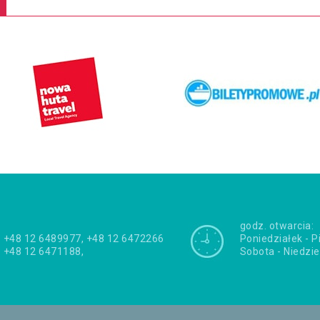
godz. otwarcia:
+48 12 6489977, +48 12 6472266
Poniedziałek - P
+48 12 6471188,
Sobota - Niedzie