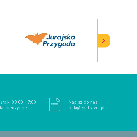
iątek: 09:00-17:00
Napisz do nas:
la: nieczynne
bok@ecotravel.pl