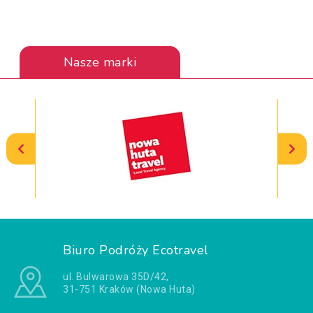
Nasze marki
Biuro Podróży Ecotravel
ul. Bulwarowa 35D/42,
31-751 Kraków (Nowa Huta)