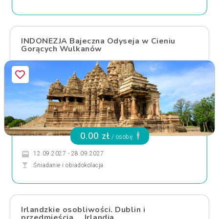
INDONEZJA Bajeczna Odyseja w Cieniu
Gorących Wulkanów
0.00 zł
/ osobę
12.09.2027 - 28.09.2027
Śniadanie i obiadokolacja
Irlandzkie osobliwości. Dublin i
przedmieścia., , Irlandia