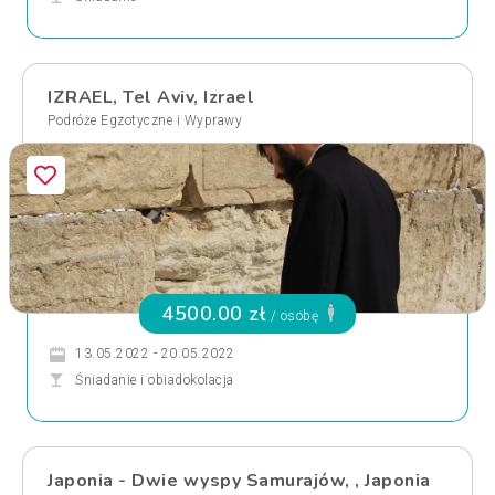
IZRAEL, Tel Aviv, Izrael
Podróże Egzotyczne i Wyprawy
4500.00 zł
/ osobę
13.05.2022 - 20.05.2022
Śniadanie i obiadokolacja
Japonia - Dwie wyspy Samurajów, , Japonia