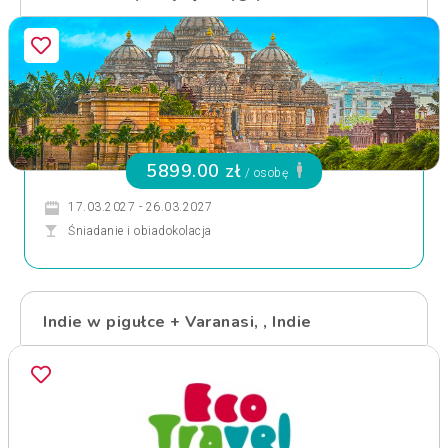
5899.00 zł
/ osobę
17.03.2027 - 26.03.2027
Śniadanie i obiadokolacja
Indie w pigułce + Varanasi, , Indie