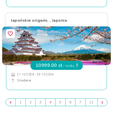
Japońskie origami, , Japonia
10999.00 zł
/ osobę
21.10.2026 - 29.10.2026
Śniadanie
1
2
3
4
5
6
7
11