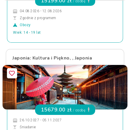
15199.00 zł
/ osobę
04.08.2026 - 12.08.2026
Zgodnie z programem
Obozy
Wiek: 14 - 19 lat
Japonia: Kultura i Piękno, , Japonia
15679.00 zł
/ osobę
26.10.2027 - 05.11.2027
Śniadanie