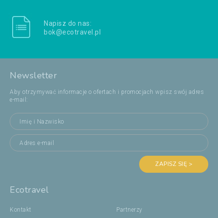
Napisz do nas:
bok@ecotravel.pl
Newsletter
Aby otrzymywać informacje o ofertach i promocjach wpisz swój adres
e-mail:
ZAPISZ SIĘ >
Ecotravel
Kontakt
Partnerzy