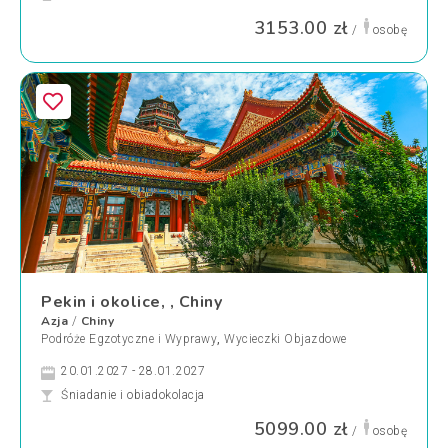
3153.00 zł
/
osobę
Pekin i okolice, , Chiny
Azja
Chiny
/
Podróże Egzotyczne i Wyprawy
,
Wycieczki Objazdowe
20.01.2027 - 28.01.2027
Śniadanie i obiadokolacja
5099.00 zł
/
osobę