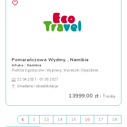
Pomarańczowe Wydmy, , Namibia
Afryka
Namibia
/
Podróże Egzotyczne i Wyprawy
,
Wycieczki Objazdowe
22.04.2027 - 01.05.2027
Śniadanie i obiadokolacja
13999.00 zł
/
osobę
1
13
14
15
16
17
18