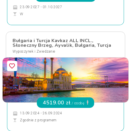
23.09.2027 - 01.10.2027
W
Bułgaria i Turcja Kavkaz ALL INCL.,
Słoneczny Brzeg, Ayvalik, Bułgaria, Turcja
Wypoczynek i Zwiedzanie
4519.00 zł
/ osobę
13.09.2024 - 26.09.2024
Zgodnie z programem