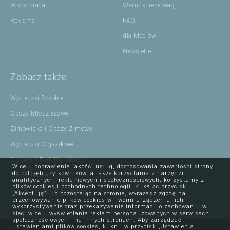
Współpraca
Warunki rezerwacji
Reklama
FAQ
dla Mediów
Newsletter
Zobacz także
Wycieczki Szkolne
Obozy Młodzieżowe
Zimowiska i Obozy Zimowe
Wycieczki Objazdowe
Ojcowski Park Narodowy
W celu poprawienia jakości usług, dostosowania zawartości strony
do potrzeb użytkowników, a także korzystania z narzędzi
Obozy Letnie
analitycznych, reklamowych i społecznościowych, korzystamy z
plików cookies i pochodnych technologii. Klikając przycisk
Wycieczki Szkolne Kraków
„Akceptuję” lub pozostając na stronie, wyrażasz zgodę na
przechowywanie plików cookies w Twoim urządzeniu, ich
wykorzystywanie oraz przekazywanie informacji o zachowaniu w
sieci w celu wyświetlania reklam personalizowanych w serwisach
społecznościowych i na innych stronach. Aby zarządzać
ustawieniami plików cookies, kliknij w przycisk „Ustawienia