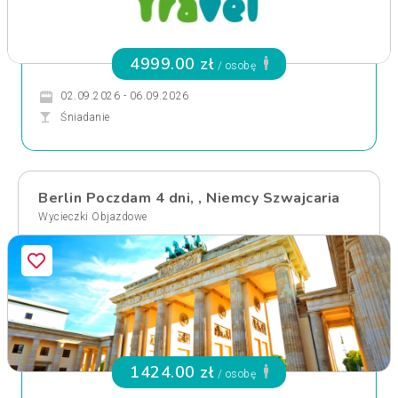
4999.00 zł
/ osobę
02.09.2026 - 06.09.2026
Śniadanie
Berlin Poczdam 4 dni, , Niemcy Szwajcaria
Wycieczki Objazdowe
1424.00 zł
/ osobę