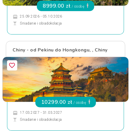
8999.00 zł
/ osobę
25.09.2026 - 05.10.2026
Śniadanie i obiadokolacja
Chiny - od Pekinu do Hongkongu, , Chiny
10299.00 zł
/ osobę
17.03.2027 - 31.03.2027
Śniadanie i obiadokolacja