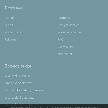
Ecotravel
Kontakt
Partnerzy
O nas
Polityka cookies
Współpraca
Warunki rezerwacji
Reklama
FAQ
dla Mediów
Newsletter
Zobacz także
Wycieczki Szkolne
Obozy Młodzieżowe
Zimowiska i Obozy Zimowe
Wycieczki Objazdowe
Ojcowski Park Narodowy