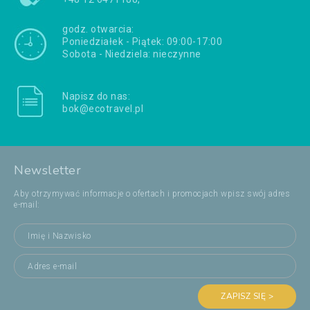
godz. otwarcia:
Poniedziałek - Piątek: 09:00-17:00
Sobota - Niedziela: nieczynne
Napisz do nas:
bok@ecotravel.pl
Newsletter
Aby otrzymywać informacje o ofertach i promocjach wpisz swój adres
e-mail:
ZAPISZ SIĘ >