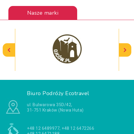
Nasze marki
Biuro Podróży Ecotravel
ul. Bulwarowa 35D/42,
31-751 Kraków (Nowa Huta)
+48 12 6489977, +48 12 6472266
+48 12 6471188,