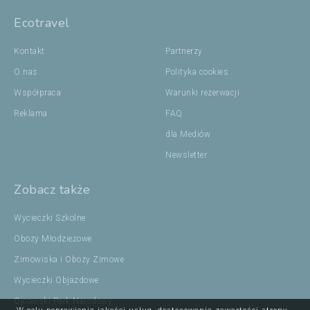
Ecotravel
Kontakt
Partnerzy
O nas
Polityka cookies
Współpraca
Warunki rezerwacji
Reklama
FAQ
dla Mediów
Newsletter
Zobacz także
Wycieczki Szkolne
Obozy Młodzieżowe
Zimowiska i Obozy Zimowe
Wycieczki Objazdowe
Ojcowski Park Narodowy