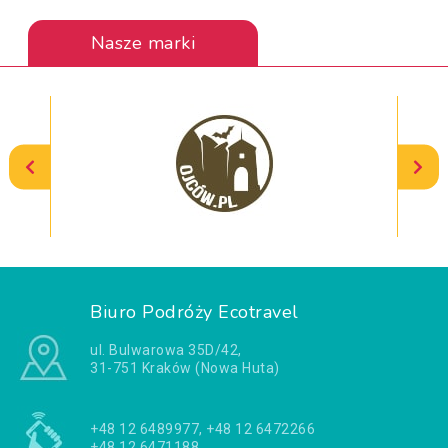
Nasze marki
Biuro Podróży Ecotravel
ul. Bulwarowa 35D/42,
31-751 Kraków (Nowa Huta)
+48 12 6489977, +48 12 6472266
+48 12 6471188,