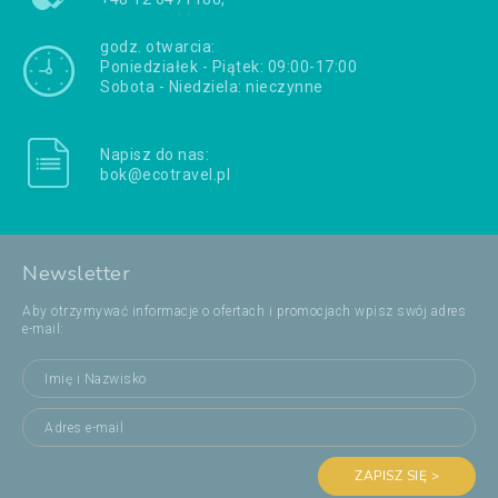
godz. otwarcia:
Poniedziałek - Piątek: 09:00-17:00
Sobota - Niedziela: nieczynne
Napisz do nas:
bok@ecotravel.pl
Newsletter
Aby otrzymywać informacje o ofertach i promocjach wpisz swój adres
e-mail:
ZAPISZ SIĘ >