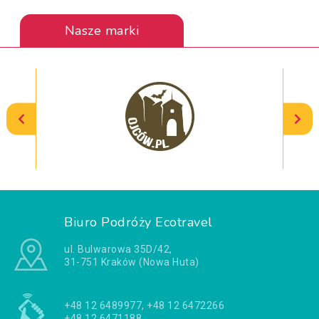
Nasze marki
Biuro Podróży Ecotravel
ul. Bulwarowa 35D/42,
31-751 Kraków (Nowa Huta)
+48 12 6489977, +48 12 6472266
+48 12 6471188,