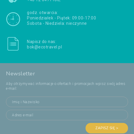
godz. otwarcia:
Poniedziałek - Piątek: 09:00-17:00
Sobota - Niedziela: nieczynne
Napisz do nas:
bok@ecotravel.pl
Newsletter
Aby otrzymywać informacje o ofertach i promocjach wpisz swój adres
e-mail:
ZAPISZ SIĘ >