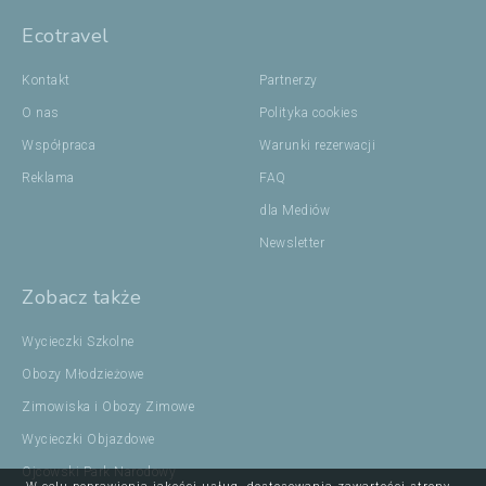
Ecotravel
Kontakt
Partnerzy
O nas
Polityka cookies
Współpraca
Warunki rezerwacji
Reklama
FAQ
dla Mediów
Newsletter
Zobacz także
Wycieczki Szkolne
Obozy Młodzieżowe
Zimowiska i Obozy Zimowe
Wycieczki Objazdowe
Ojcowski Park Narodowy