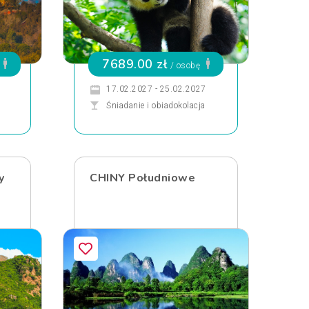
7689.00 zł
/ osobę
17.02.2027 - 25.02.2027
Śniadanie i obiadokolacja
y
CHINY Południowe