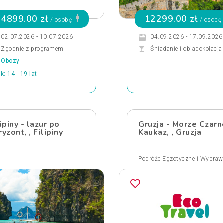
14899.00 zł
12299.00 zł
/ osobę
/ osobę
02.07.2026 - 10.07.2026
04.09.2026 - 17.09.2026
Zgodnie z programem
Śniadanie i obiadokolacja
Obozy
k: 14 - 19 lat
lipiny - lazur po
Gruzja - Morze Czarn
ryzont, , Filipiny
Kaukaz, , Gruzja
Podróże Egzotyczne i Wypraw