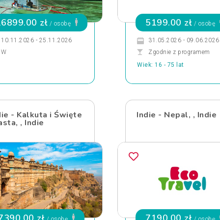
16899.00 zł
5199.00 zł
/ osobę
/ osobę
10.11.2026 - 25.11.2026
31.05.2026 - 09.06.2026
W
Zgodnie z programem
Wiek: 16 - 75 lat
die - Kalkuta i Święte
Indie - Nepal, , Indie
asta, , Indie
7390.00 zł
7190.00 zł
/ osobę
/ osobę