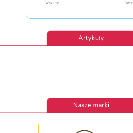
Wczasy
Świę
Artykuły
Nasze marki