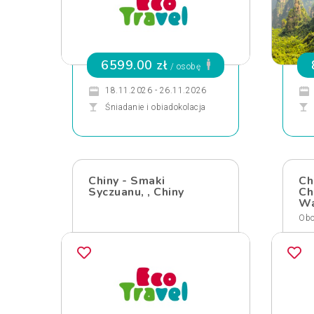
6599.00 zł
/ osobę
18.11.2026 - 26.11.2026
Śniadanie i obiadokolacja
Chiny - Smaki
Ch
Syczuanu, , Chiny
Ch
Wa
Obo