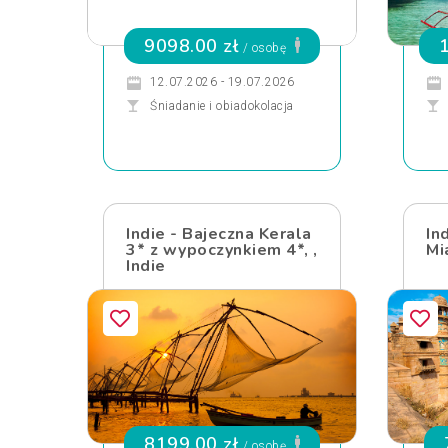
9098.00 zł
/ osobę
12.07.2026 - 19.07.2026
Śniadanie i obiadokolacja
Indie - Bajeczna Kerala
In
3* z wypoczynkiem 4*, ,
Mi
Indie
8199.00 zł
/ osobę