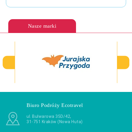
Nasze marki
Biuro Podróży Ecotravel
ul. Bulwarowa 35D/42,
31-751 Kraków (Nowa Huta)