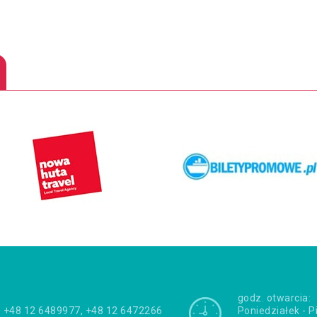
godz. otwarcia:
+48 12 6489977, +48 12 6472266
Poniedziałek - P