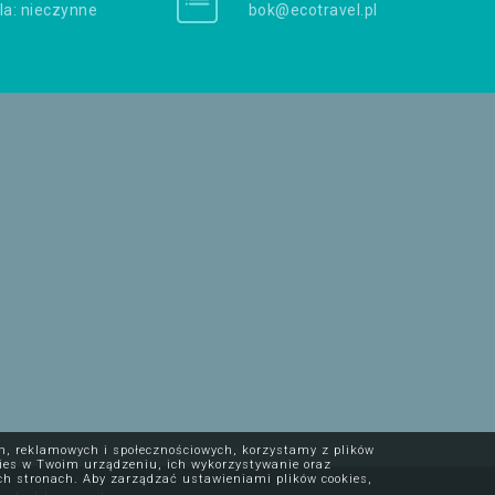
la: nieczynne
bok@ecotravel.pl
ch, reklamowych i społecznościowych, korzystamy z plików
okies w Twoim urządzeniu, ich wykorzystywanie oraz
ch stronach. Aby zarządzać ustawieniami plików cookies,