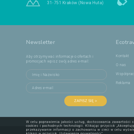
31-751 Kraków (Nowa Huta)
Newsletter
Ecotra
Kontakt
Aby otrzymywać informacje o ofertach i
promocjach wpisz swój adres e-mail:
O nas
Współpra
Reklama
ZAPISZ SIĘ >
W celu poprawienia jakości usług, dostosowania zawartości s
cookies i pochodnych technologii. Klikając przycisk „Akcept
przekazywanie informacji o zachowaniu w sieci w celu wyświ
kliknij w przycisk „Ustawienia prywatności”.