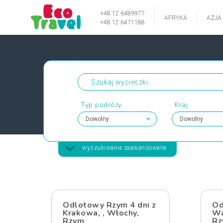
+48 12 6489977
AFRYKA
AZJA
+48 12 6471188
Typ podróży
Kraj
wyszukiwanie zaawansowane
Odlotowy Rzym 4 dni z
Od
Krakowa, , Włochy,
Wa
Rzym
Rz