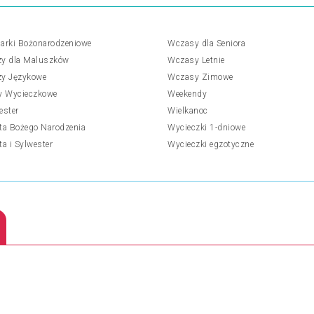
arki Bożonarodzeniowe
Wczasy dla Seniora
y dla Maluszków
Wczasy Letnie
y Językowe
Wczasy Zimowe
y Wycieczkowe
Weekendy
ester
Wielkanoc
ta Bożego Narodzenia
Wycieczki 1-dniowe
ta i Sylwester
Wycieczki egzotyczne