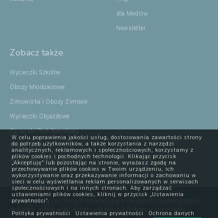
dla Mediów
Newsletter
Zobacz także
Wycieczki Szkolne
Obozy Młodzieżowe
Zimowiska i Obozy Zimowe
Wycieczki Objazdowe
Ojcowski Park Narodowy
W celu poprawienia jakości usług, dostosowania zawartości strony
do potrzeb użytkowników, a także korzystania z narzędzi
Obozy Letnie
analitycznych, reklamowych i społecznościowych, korzystamy z
plików cookies i pochodnych technologii. Klikając przycisk
Wycieczki Szkolne Kraków
„Akceptuję” lub pozostając na stronie, wyrażasz zgodę na
przechowywanie plików cookies w Twoim urządzeniu, ich
wykorzystywanie oraz przekazywanie informacji o zachowaniu w
sieci w celu wyświetlania reklam personalizowanych w serwisach
społecznościowych i na innych stronach. Aby zarządzać
ustawieniami plików cookies, kliknij w przycisk „Ustawienia
Opublikowane na stronach internetowych www.podrozeegzotyczne.pl
prywatności”.
materiały, informacje lub ceny nie stanowią oferty w rozumieniu
Polityka prywatności
Ustawienia prywatności
Ochrona danych