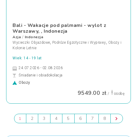
Bali - Wakacje pod palmami - wylot z
Warszawy, , Indonezja
Azja
Indonezja
/
Wycieczki Objazdowe
,
Podróże Egzotyczne i Wyprawy
,
Obozy i
Kolonie Letnie
Wiek: 14 - 19 lat
24.07.2026 - 02.08.2026
Śniadanie i obiadokolacja
Obozy
9549.00 zł
/
osobę
2
3
4
5
6
7
8
1