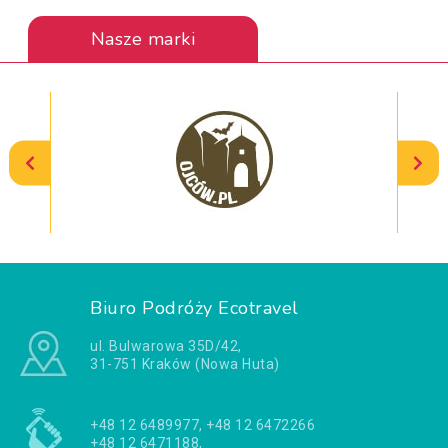
Nasze marki
Biuro Podróży Ecotravel
ul. Bulwarowa 35D/42,
31-751 Kraków (Nowa Huta)
+48 12 6489977, +48 12 6472266
+48 12 6471188,