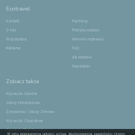
Ecotravel
Kontakt
Partnerzy
O nas
Polityka cookies
Współpraca
Warunki rezerwacji
Reklama
FAQ
dla Mediów
Newsletter
Zobacz także
Wycieczki Szkolne
Obozy Młodzieżowe
Zimowiska i Obozy Zimowe
Wycieczki Objazdowe
Ojcowski Park Narodowy
W celu poprawienia jakości usług, dostosowania zawartości strony