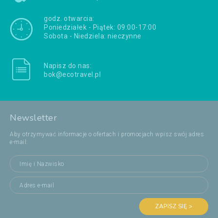
godz. otwarcia:
Poniedziałek - Piątek: 09:00-17:00
Sobota - Niedziela: nieczynne
Napisz do nas:
bok@ecotravel.pl
Newsletter
Aby otrzymywać informacje o ofertach i promocjach wpisz swój adres
e-mail:
ZAPISZ SIĘ >