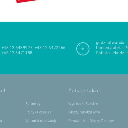
godz. otwarcia:
+48 12 6489977, +48 12 6472266
Poniedziałek - P
+48 12 6471188,
Sobota - Niedzie
vel
Zobacz także
Partnerzy
Wycieczki Szkolne
Polityka cookies
Obozy Młodzieżowe
ca
Warunki rezerwacji
Zimowiska i Obozy Zimowe