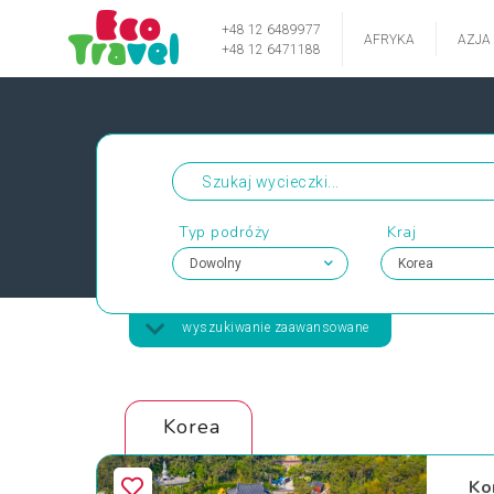
+48 12 6489977
AFRYKA
AZJA
+48 12 6471188
Typ podróży
Kraj
wyszukiwanie zaawansowane
Korea
Ko