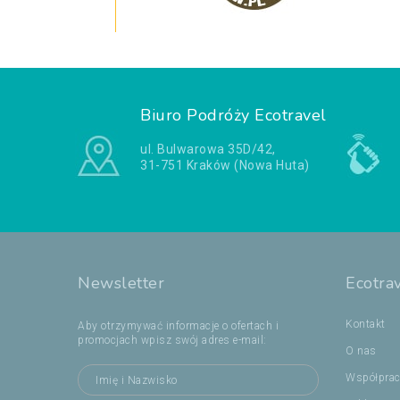
Biuro Podróży Ecotravel
ul. Bulwarowa 35D/42,
31-751 Kraków (Nowa Huta)
Newsletter
Ecotra
Kontakt
Aby otrzymywać informacje o ofertach i
promocjach wpisz swój adres e-mail:
O nas
Współpra