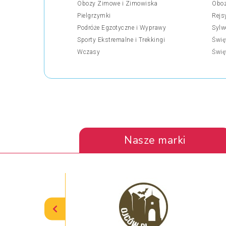
Obozy Zimowe i Zimowiska
Oboz
Pielgrzymki
Rejs
Podróże Egzotyczne i Wyprawy
Sylw
Sporty Ekstremalne i Trekkingi
Świę
Wczasy
Świę
Nasze marki