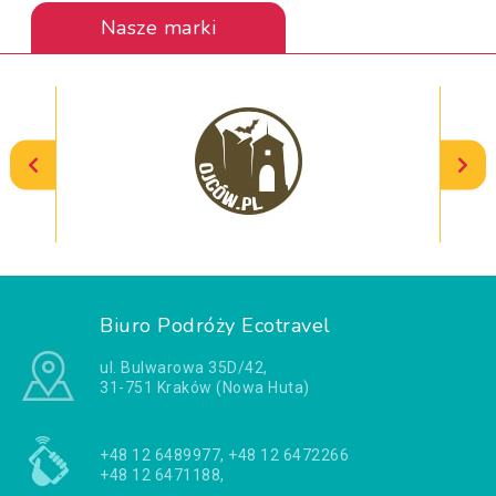
Nasze marki
Biuro Podróży Ecotravel
ul. Bulwarowa 35D/42,
31-751 Kraków (Nowa Huta)
+48 12 6489977, +48 12 6472266
+48 12 6471188,