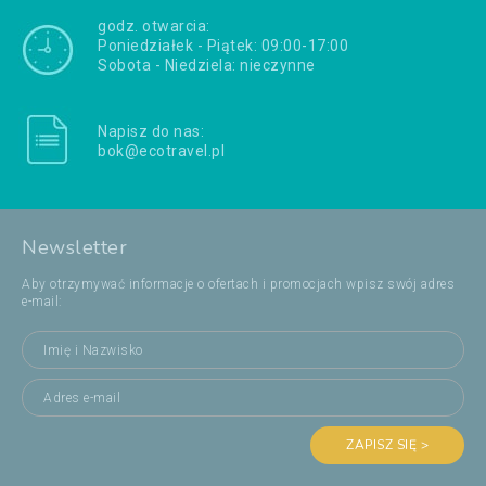
godz. otwarcia:
Poniedziałek - Piątek: 09:00-17:00
Sobota - Niedziela: nieczynne
Napisz do nas:
bok@ecotravel.pl
Newsletter
Aby otrzymywać informacje o ofertach i promocjach wpisz swój adres
e-mail:
ZAPISZ SIĘ >