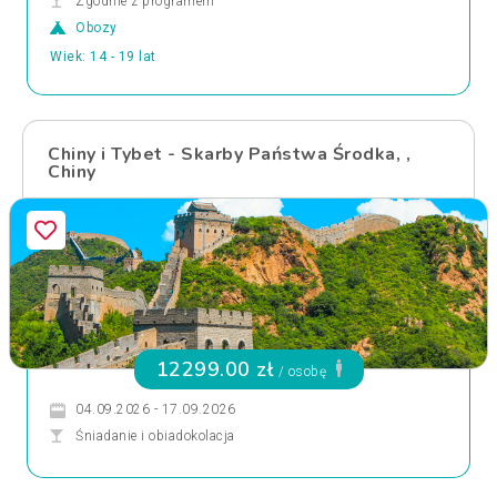
Zgodnie z programem
Obozy
Wiek: 14 - 19 lat
Chiny i Tybet - Skarby Państwa Środka, ,
Chiny
12299.00 zł
/ osobę
04.09.2026 - 17.09.2026
Śniadanie i obiadokolacja