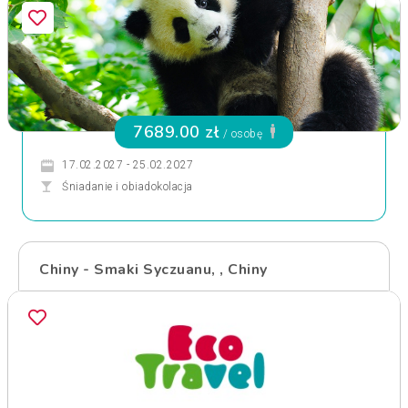
7689.00 zł
/ osobę
17.02.2027 - 25.02.2027
Śniadanie i obiadokolacja
Chiny - Smaki Syczuanu, , Chiny