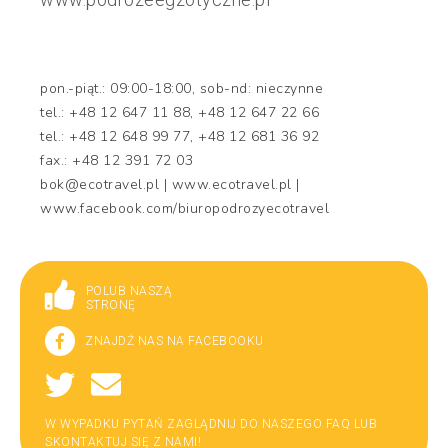
pon.-piąt.: 09:00-18:00, sob-nd: nieczynne
tel.: +48 12 647 11 88, +48 12 647 22 66
tel.: +48 12 648 99 77, +48 12 681 36 92
fax.: +48 12 391 72 03
bok@ecotravel.pl | www.ecotravel.pl |
www.facebook.com/biuropodrozyecotravel
POLUB NASZĄ
STRONĘ
ZNAJDŹ NAS NA FACEBOOKU
W WYPADKU PYTAŃ ZAGLĄDNIJ DO NASZEGO FAQ LUB
SKONTAKTUJ SIĘ Z NAMI!