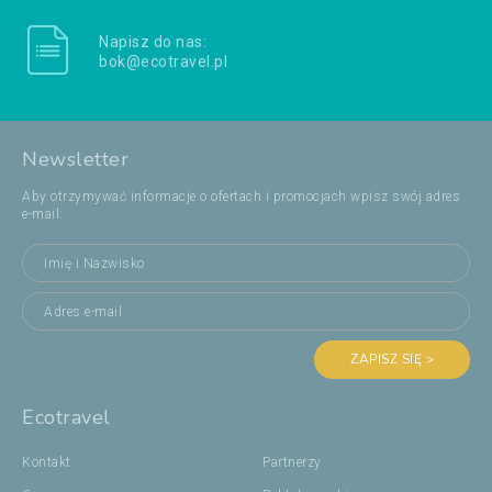
Napisz do nas:
bok@ecotravel.pl
Newsletter
Aby otrzymywać informacje o ofertach i promocjach wpisz swój adres
e-mail:
ZAPISZ SIĘ >
Ecotravel
Kontakt
Partnerzy