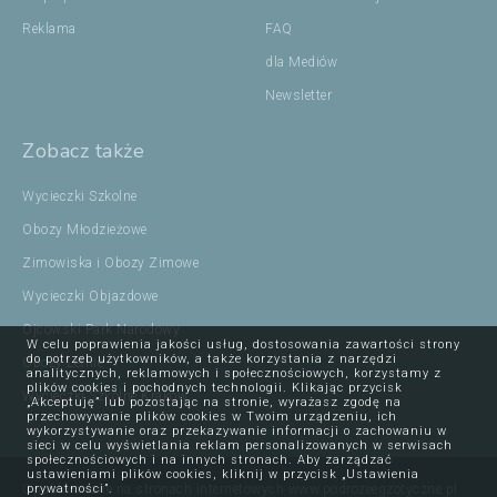
Reklama
FAQ
dla Mediów
Newsletter
Zobacz także
Wycieczki Szkolne
Obozy Młodzieżowe
Zimowiska i Obozy Zimowe
Wycieczki Objazdowe
Ojcowski Park Narodowy
W celu poprawienia jakości usług, dostosowania zawartości strony
do potrzeb użytkowników, a także korzystania z narzędzi
Obozy Letnie
analitycznych, reklamowych i społecznościowych, korzystamy z
plików cookies i pochodnych technologii. Klikając przycisk
Wycieczki Szkolne Kraków
„Akceptuję” lub pozostając na stronie, wyrażasz zgodę na
przechowywanie plików cookies w Twoim urządzeniu, ich
wykorzystywanie oraz przekazywanie informacji o zachowaniu w
sieci w celu wyświetlania reklam personalizowanych w serwisach
społecznościowych i na innych stronach. Aby zarządzać
ustawieniami plików cookies, kliknij w przycisk „Ustawienia
Opublikowane na stronach internetowych www.podrozeegzotyczne.pl
prywatności”.