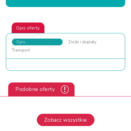
Opis oferty
Opis
Zniżki
i dopłaty
Transport
Podobne oferty
Zobacz wszystkie