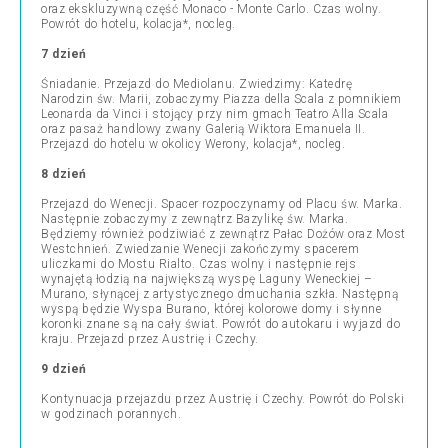
oraz ekskluzywną część Monaco - Monte Carlo. Czas wolny.
Powrót do hotelu, kolacja*, nocleg.
7 dzień
Śniadanie. Przejazd do Mediolanu. Zwiedzimy: Katedrę
Narodzin św. Marii, zobaczymy Piazza della Scala z pomnikiem
Leonarda da Vinci i stojący przy nim gmach Teatro Alla Scala
oraz pasaż handlowy zwany Galerią Wiktora Emanuela II.
Przejazd do hotelu w okolicy Werony, kolacja*, nocleg.
8 dzień
Przejazd do Wenecji. Spacer rozpoczynamy od Placu św. Marka.
Następnie zobaczymy z zewnątrz Bazylikę św. Marka.
Będziemy również podziwiać z zewnątrz Pałac Dożów oraz Most
Westchnień. Zwiedzanie Wenecji zakończymy spacerem
uliczkami do Mostu Rialto. Czas wolny i następnie rejs
wynajętą łodzią na największą wyspę Laguny Weneckiej –
Murano, słynącej z artystycznego dmuchania szkła. Następną
wyspą będzie Wyspa Burano, której kolorowe domy i słynne
koronki znane są na cały świat. Powrót do autokaru i wyjazd do
kraju. Przejazd przez Austrię i Czechy.
9 dzień
Kontynuacja przejazdu przez Austrię i Czechy. Powrót do Polski
w godzinach porannych.