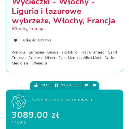
Wycieczki - Włochy -
Liguria i lazurowe
wybrzeże, Włochy, Francja
Włochy, Francja
Dodaj do schowka
Werona - Sirmione - Genua - Portofino - Port Grimaud - Saint
Tropez – Cannes - Nicea - Eze - Monaco Ville i Monte Carlo -
Mediolan – Wenecja
POLUB
PODZIEL SIĘ!
Ilość miejsc w promocji ograniczona!
3089.00 zł
4789 zł