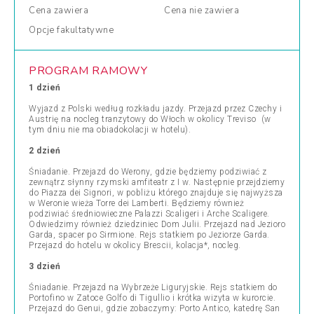
Cena
zawiera
Cena
nie zawiera
Opcje
fakultatywne
PROGRAM RAMOWY
1 dzień
Wyjazd z Polski według rozkładu jazdy. Przejazd przez Czechy i
Austrię na nocleg tranzytowy do Włoch w okolicy Treviso (w
tym dniu nie ma obiadokolacji w hotelu).
2 dzień
Śniadanie. Przejazd do Werony, gdzie będziemy podziwiać z
zewnątrz słynny rzymski amfiteatr z I w. Następnie przejdziemy
do Piazza dei Signori, w pobliżu którego znajduje się najwyższa
w Weronie wieża Torre dei Lamberti. Będziemy również
podziwiać średniowieczne Palazzi Scaligeri i Arche Scaligere.
Odwiedzimy również dziedziniec Dom Julii. Przejazd nad Jezioro
Garda, spacer po Sirmione. Rejs statkiem po Jeziorze Garda.
Przejazd do hotelu w okolicy Brescii, kolacja*, nocleg.
3 dzień
Śniadanie. Przejazd na Wybrzeże Liguryjskie. Rejs statkiem do
Portofino w Zatoce Golfo di Tigullio i krótka wizyta w kurorcie.
Przejazd do Genui, gdzie zobaczymy: Porto Antico, katedrę San