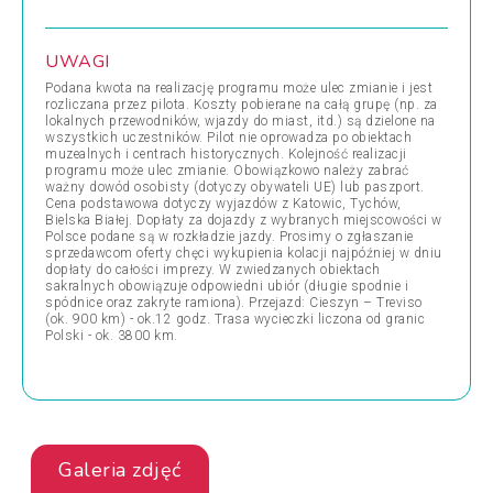
UWAGI
Podana kwota na realizację programu może ulec zmianie i jest
rozliczana przez pilota. Koszty pobierane na całą grupę (np. za
lokalnych przewodników, wjazdy do miast, itd.) są dzielone na
wszystkich uczestników. Pilot nie oprowadza po obiektach
muzealnych i centrach historycznych. Kolejność realizacji
programu może ulec zmianie. Obowiązkowo należy zabrać
ważny dowód osobisty (dotyczy obywateli UE) lub paszport.
Cena podstawowa dotyczy wyjazdów z Katowic, Tychów,
Bielska Białej. Dopłaty za dojazdy z wybranych miejscowości w
Polsce podane są w rozkładzie jazdy. Prosimy o zgłaszanie
sprzedawcom oferty chęci wykupienia kolacji najpóźniej w dniu
dopłaty do całości imprezy. W zwiedzanych obiektach
sakralnych obowiązuje odpowiedni ubiór (długie spodnie i
spódnice oraz zakryte ramiona). Przejazd: Cieszyn – Treviso
(ok. 900 km) - ok.12 godz. Trasa wycieczki liczona od granic
Polski - ok. 3800 km.
Galeria zdjęć