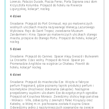
Lorenzo, Palazzo Ducale, Piazza Ferrai, Porta Soprana oraz dom
Krzysztofa Kolumba. Przejazd do hotelu na Riwierze
Liguryjskiej, kolacja*, nocleg.
4 dzień
Śniadanie. Przejazd do Port Grimaud, rejs po malowniczych
wodnych uliczkach miasta nazywanego Wenecją Lazurowego
Wybrzeża. Rejs do Saint Tropez, zwiedzanie Muzeum
Żandarmerii i Kina. Spacer po malowniczych uliczkach starego
miasta, przejście do Starego Portu. Przejazd do hotelu, kolacja*,
nocleg.
5 dzień
Śniadanie. Przejazd do Cannes. Spacer Aleją Gwiazd i Bulwarem
La Croisette. Czas wolny. Przejazd do Nicei. Spacer po
Promenadzie Anglików na wzgórze Le Chateau. Powrót do
hotelu, kolacja* nocleg.
6 dzień
Śniadanie. Przejazd do miasteczka Eze. Wizyta w fabryce
perfum Fragonard, gdzie poznamy tajniki produkcji perfum i
kosmetyków (możliwość dokonania zakupów). Następnie
przejedziemy wąskimi uliczkami Eze do ezgotycznych ogrodów.
Przejazd od Księstwa Monaco. Zwiedzimy stolicę tego państwa
- Monaco - Ville, zobaczymy z zewnątrz Pałac Książęcy oraz
Katedrę, w której m.in. pochowana została Księżna Grace.
Odwiedzimy jedno z najsłynniejszych oceanariów na świecie