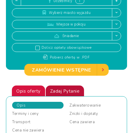
Uczestnicy
Wybierz miasto wyjazdu
Miejsce w pokoju
Śniadanie
Dolicz opłaty obowiązkowe
Pobierz ofertę w .PDF
ZAMÓWIENIE WSTĘPNE
Opis oferty
Zadaj Pytanie
Opis
Zakwaterowanie
Terminy
i ceny
Zniżki
i dopłaty
Transport
Cena
zawiera
Cena
nie zawiera