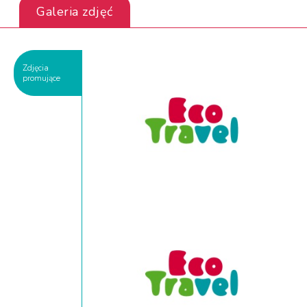
Galeria zdjęć
Zdjęcia
promujące