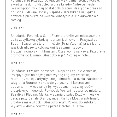
Po śniadaniu przejazd do Ajaccio – aktualnej stolicy Korsyki,
zwiedzanie domu Napoleona oraz katedry Notre-Dame-de-
l’Assomption, w której został ochrzczony. Następnie przejazd
do Corte – dawnej stolicy Republiki Korsykańskiej, gdzie
powstała pierwsza na świecie konstytucja. Obiadokolacja *.
Nocleg.
7 dzień:
Śniadanie. Poranek w Saint Florent, urokliwym miasteczku z
dużą zabytkową cytadelą i portem jachtowym. Przejazd do
Bastii. Spacer po starym mieście (Terra Vecchia) przez labirynt
wąskich uliczek z kolorowymi fasadami i typowo
śródziemnomorskim klimatem. Czas wolny na kawę. Przeprawa
promowa do Livorno. Obiadokolacja*. Nocleg w hotelu.
8 dzień:
Śniadanie. Przejazd do Wenecji. Rejs po Lagunie Weneckiej.
Przepłynięcie na największą wyspę Laguny Weneckiej –
Murano, znanej z artystycznego dmuchania szkła. Następnie
wizyta na Burano, z charakterystycznymi kolorowymi
budynkami. Mieszkańcy tej wyspy znani są z wyrobów
przepięknych koronek. Powrót do Wenecji, spacer po mieście:
Bazylika i Plac św. Marka, wspaniały pałac Dożów, miejskie
pałace przy Canale Grande, most Rialto i Most Westchnień,
urokliwe małe uliczki. Obiadokolacja*. Powrót do autokaru.
Wyjazd w drogę powrotną przez Czechy i Austrię.
9 dzień: