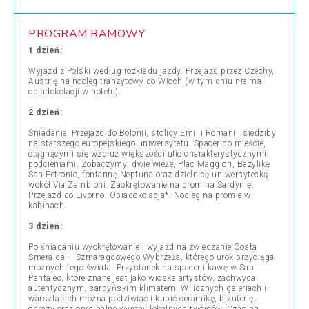
PROGRAM RAMOWY
1 dzień:
Wyjazd z Polski według rozkładu jazdy. Przejazd przez Czechy,
Austrię na nocleg tranzytowy do Włoch (w tym dniu nie ma
obiadokolacji w hotelu).
2 dzień:
Śniadanie. Przejazd do Bolonii, stolicy Emilii Romanii, siedziby
najstarszego europejskiego uniwersytetu. Spacer po mieście,
ciągnącymi się wzdłuż większości ulic charakterystycznymi
podcieniami. Zobaczymy: dwie wieże, Plac Maggiori, Bazylikę
San Petronio, fontannę Neptuna oraz dzielnicę uniwersytecką
wokół Via Zambioni. Zaokrętowanie na prom na Sardynię.
Przejazd do Livorno. Obiadokolacja*. Nocleg na promie w
kabinach.
3 dzień:
Po śniadaniu wyokrętowanie i wyjazd na zwiedzanie Costa
Smeralda – Szmaragdowego Wybrzeża, którego urok przyciąga
możnych tego świata. Przystanek na spacer i kawę w San
Pantaleo, które znane jest jako wioska artystów, zachwyca
autentycznym, sardyńskim klimatem. W licznych galeriach i
warsztatach można podziwiać i kupić ceramikę, biżuterię,