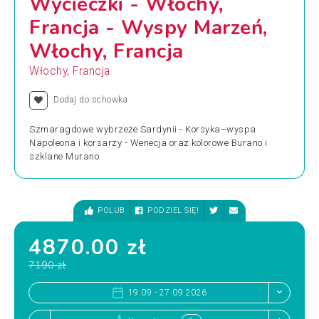
Wycieczki - Włochy,
Francja - Wyspy Marzeń,
Włochy, Francja
Włochy, Francja
Dodaj do schowka
Szmaragdowe wybrzeże Sardynii - Korsyka–wyspa
Napoleona i korsarzy - Wenecja oraz kolorowe Burano i
szklane Murano
POLUB
PODZIEL SIĘ!
4870.00 zł
7190 zł
19.09 - 27.09.2026