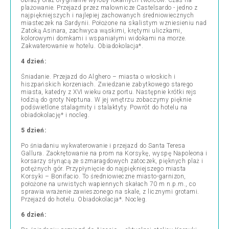
obrazy oraz oryginalne wyroby lokalnych twórców. Czas na
plażowanie. Przejazd przez malownicze Castelsardo - jedno z
najpiękniejszych i najlepiej zachowanych średniowiecznych
miasteczek na Sardynii. Położone na skalistym wzniesieniu nad
Zatoką Asinara, zachwyca wąskimi, krętymi uliczkami,
kolorowymi domkami i wspaniałymi widokami na morze.
Zakwaterowanie w hotelu. Obiadokolacja*.
4 dzień:
Śniadanie. Przejazd do Alghero – miasta o włoskich i
hiszpańskich korzeniach. Zwiedzanie zabytkowego starego
miasta, katedry z XVI wieku oraz portu. Następnie krótki rejs
łodzią do groty Neptuna. W jej wnętrzu zobaczymy pięknie
podświetlone stalagmity i stalaktyty. Powrót do hotelu na
obiadokolację* i nocleg.
5 dzień:
Po śniadaniu wykwaterowanie i przejazd do Santa Teresa
Gallura. Zaokrętowanie na prom na Korsykę, wyspę Napoleona i
korsarzy słynącą ze szmaragdowych zatoczek, pięknych plaż i
potężnych gór. Przypłynięcie do najpiękniejszego miasta
Korsyki – Bonifacio. To średniowieczne miasto-garnizon,
położone na urwistych wapiennych skałach 70 m n.p.m., co
sprawia wrażenie zawieszonego na skale, z licznymi grotami.
Przejazd do hotelu. Obiadokolacja*. Nocleg.
6 dzień: