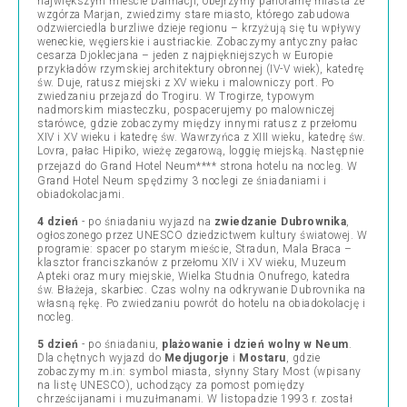
największym mieście Dalmacji, obejrzymy panoramę miasta ze
wzgórza Marjan, zwiedzimy stare miasto, którego zabudowa
odzwierciedla burzliwe dzieje regionu – krzyżują się tu wpływy
weneckie, węgierskie i austriackie. Zobaczymy antyczny pałac
cesarza Djoklecjana – jeden z najpiękniejszych w Europie
przykładów rzymskiej architektury obronnej (IV-V wiek), katedrę
św. Duje, ratusz miejski z XV wieku i malowniczy port. Po
zwiedzaniu przejazd do Trogiru. W Trogirze, typowym
nadmorskim miasteczku, pospacerujemy po malowniczej
starówce, gdzie zobaczymy między innymi ratusz z przełomu
XIV i XV wieku i katedrę św. Wawrzyńca z XIII wieku, katedrę św.
Lovra, pałac Hipiko, wieżę zegarową, loggię miejską. Następnie
przejazd do Grand Hotel Neum****
strona hotelu
na nocleg. W
Grand Hotel Neum spędzimy 3 noclegi ze śniadaniami i
obiadokolacjami.
4 dzień
- po śniadaniu wyjazd na
zwiedzanie Dubrownika
,
ogłoszonego przez UNESCO dziedzictwem kultury światowej. W
programie: spacer po starym mieście, Stradun, Mala Braca –
klasztor franciszkanów z przełomu XIV i XV wieku, Muzeum
Apteki oraz mury miejskie, Wielka Studnia Onufrego, katedra
św. Błażeja, skarbiec. Czas wolny na odkrywanie Dubrovnika na
własną rękę. Po zwiedzaniu powrót do hotelu na obiadokolację i
nocleg.
5 dzień
- po śniadaniu,
plażowanie i dzień wolny w Neum
.
Dla chętnych wyjazd do
Medjugorje
i
Mostaru
, gdzie
zobaczymy m.in: symbol miasta, słynny Stary Most (wpisany
na listę UNESCO), uchodzący za pomost pomiędzy
chrześcijanami i muzułmanami. W listopadzie 1993 r. został