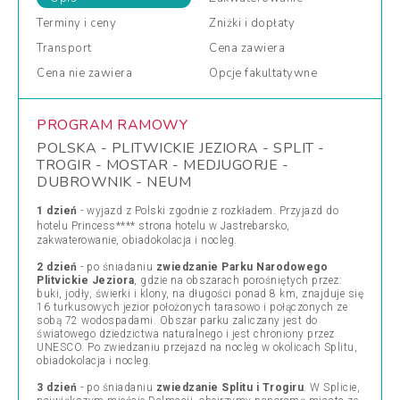
Terminy
i ceny
Zniżki
i dopłaty
Transport
Cena
zawiera
Cena
nie zawiera
Opcje
fakultatywne
PROGRAM RAMOWY
POLSKA - PLITWICKIE JEZIORA - SPLIT -
TROGIR - MOSTAR - MEDJUGORJE -
DUBROWNIK - NEUM
1 dzień
- wyjazd z Polski zgodnie z rozkładem. Przyjazd do
hotelu Princess****
strona hotelu
w Jastrebarsko,
zakwaterowanie, obiadokolacja i nocleg.
2 dzień
- po śniadaniu
zwiedzanie Parku Narodowego
Plitvickie Jeziora
, gdzie na obszarach porośniętych przez:
buki, jodły, świerki i klony, na długości ponad 8 km, znajduje się
16 turkusowych jezior położonych tarasowo i połączonych ze
sobą 72 wodospadami. Obszar parku zaliczany jest do
światowego dziedzictwa naturalnego i jest chroniony przez
UNESCO. Po zwiedzaniu przejazd na nocleg w okolicach Splitu,
obiadokolacja i nocleg.
3 dzień
- po śniadaniu
zwiedzanie Splitu i Trogiru
. W Splicie,