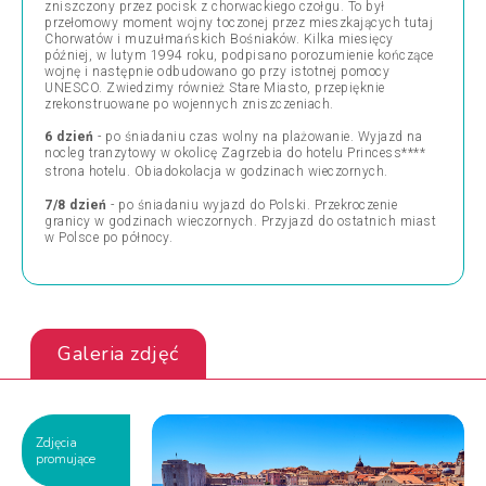
zniszczony przez pocisk z chorwackiego czołgu. To był
przełomowy moment wojny toczonej przez mieszkających tutaj
Chorwatów i muzułmańskich Bośniaków. Kilka miesięcy
później, w lutym 1994 roku, podpisano porozumienie kończące
wojnę i następnie odbudowano go przy istotnej pomocy
UNESCO. Zwiedzimy również Stare Miasto, przepięknie
zrekonstruowane po wojennych zniszczeniach.
6 dzień
- po śniadaniu czas wolny na plażowanie. Wyjazd na
nocleg tranzytowy w okolicę Zagrzebia do hotelu Princess****
strona hotelu
. Obiadokolacja w godzinach wieczornych.
7/8 dzień
- po śniadaniu wyjazd do Polski. Przekroczenie
granicy w godzinach wieczornych. Przyjazd do ostatnich miast
w Polsce po północy.
Galeria zdjęć
Zdjęcia
promujące