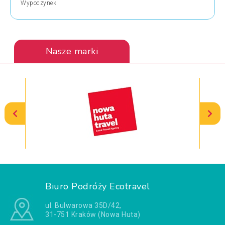
Wypoczynek
Nasze marki
Biuro Podróży Ecotravel
ul. Bulwarowa 35D/42,
31-751 Kraków (Nowa Huta)