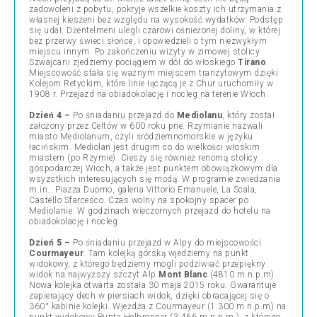
zadowoleni z pobytu, pokryje wszelkie koszty ich utrzymania z
własnej kieszeni bez względu na wysokość wydatków. Podstęp
się udał. Dżentelmeni ulegli czarowi ośnieżonej doliny, w której
bez przerwy świeci słońce, i opowiedzieli o tym niezwykłym
miejscu innym. Po zakończeniu wizyty w zimowej stolicy
Szwajcarii zjedziemy pociągiem w dół do włoskiego
Tirano
.
Miejscowość stała się ważnym miejscem tranzytowym dzięki
Kolejom Retyckim, które linie łączącą je z Chur uruchomiły w
1908 r. Przejazd na obiadokolację i nocleg na terenie Włoch.
Dzień 4 –
Po śniadaniu przejazd do
Mediolanu
, który został
założony przez Celtów w 600 roku pne. Rzymianie nazwali
miasto Mediolanum, czyli śródziemnomorskie w języku
łacińskim. Mediolan jest drugim co do wielkości włoskim
miastem (po Rzymie). Cieszy się również renomą stolicy
gospodarczej Włoch, a takže jest punktem obowiązkowym dla
wsyzstkich interesujących się modą. W programie zwiedzania
m.in.: Piazza Duomo, galeria Vittorio Emanuele, La Scala,
Castello Sfarcesco. Czas wolny na spokojny spacer po
Mediolanie. W godzinach wieczornych przejazd do hotelu na
obiadokolację i nocleg.
Dzień 5 –
Po śniadaniu przejazd w Alpy do miejscowości
Courmayeur
. Tam kolejką górską wjedziemy na punkt
widokowy, z którego będziemy mogli podziwiać przepiękny
widok na najwyższy szczyt Alp
Mont Blanc
(4810 m.n.p.m).
Nowa kolejka otwarta została 30 maja 2015 roku. Gwarantuje
zapierający dech w piersiach widok, dzięki obracającej się o
360° kabinie kolejki. Wjeżdża z Courmayeur (1.300 m n.p.m) na