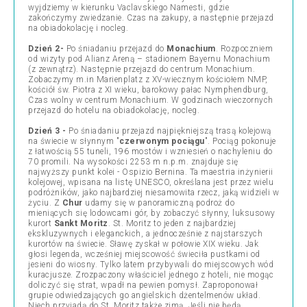
wyjdziemy w kierunku Vaclavskiego Namesti, gdzie
zakończymy zwiedzanie. Czas na zakupy, a następnie przejazd
na obiadokolację i nocleg.
Dzień 2-
Po śniadaniu przejazd do
Monachium
. Rozpoczniem
od wizyty pod Alianz Areną – stadionem Bayernu Monachium
(z zewnątrz). Następnie przejazd do centrum Monachium.
Zobaczymy m.in Marienplatz z XV-wiecznym kościołem NMP,
kościół św. Piotra z XI wieku, barokowy pałac Nymphendburg,
Czas wolny w centrum Monachium. W godzinach wieczornych
przejazd do hotelu na obiadokolację, nocleg.
Dzień 3 -
Po śniadaniu przejazd najpiękniejszą trasą kolejową
na świecie w słynnym "
czerwonym pociągu
". Pociąg pokonuje
z łatwością 55 tuneli, 196 mostów i wzniesień o nachyleniu do
70 promili. Na wysokości 2253 m n.p.m. znajduje się
najwyższy punkt kolei - Ospizio Bernina. Ta maestria inżynierii
kolejowej, wpisana na listę UNESCO, określana jest przez wielu
podróżników, jako najbardziej niesamowita rzecz, jaką widzieli w
życiu. Z
Chur
udamy się w panoramiczną podroż do
mieniących się lodowcami gór, by zobaczyć słynny, luksusowy
kurort
Sankt Moritz
. St. Moritz to jeden z najbardziej
ekskluzywnych i eleganckich, a jednocześnie z najstarszych
kurortów na świecie. Sławę zyskał w połowie XIX wieku. Jak
głosi legenda, wcześniej miejscowość świeciła pustkami od
jesieni do wiosny. Tylko latem przybywali do miejscowych wód
kuracjusze. Zrozpaczony właściciel jednego z hoteli, nie mogąc
doliczyć się strat, wpadł na pewien pomysł. Zaproponował
grupie odwiedzających go angielskich dżentelmenów układ.
Niech przyjadą do St. Moritz także zimą. Jeśli nie będą