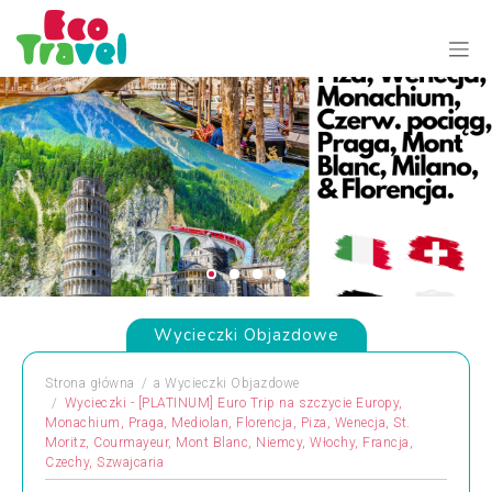
Wycieczki Objazdowe
Strona główna
a
Wycieczki Objazdowe
Wycieczki - [PLATINUM] Euro Trip na szczycie Europy,
Monachium, Praga, Mediolan, Florencja, Piza, Wenecja, St.
Moritz, Courmayeur, Mont Blanc, Niemcy, Włochy, Francja,
Czechy, Szwajcaria