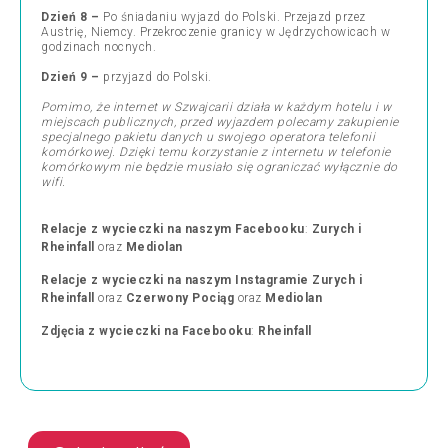
Dzień 8 –
Po śniadaniu wyjazd do Polski. Przejazd przez
Austrię, Niemcy. Przekroczenie granicy w Jędrzychowicach w
godzinach nocnych.
Dzień 9 –
przyjazd do Polski.
Pomimo, że internet w Szwajcarii działa w każdym hotelu i w
miejscach publicznych, przed wyjazdem polecamy zakupienie
specjalnego pakietu danych u swojego operatora telefonii
komórkowej. Dzięki temu korzystanie z internetu w telefonie
komórkowym nie będzie musiało się ograniczać wyłącznie do
wifi.
Relacje z wycieczki na naszym Facebooku
:
Zurych i
Rheinfall
oraz
Mediolan
Relacje z wycieczki na naszym Instagramie
Zurych i
Rheinfall
oraz
Czerwony Pociąg
oraz
Mediolan
Zdjęcia z wycieczki na Facebooku
:
Rheinfall