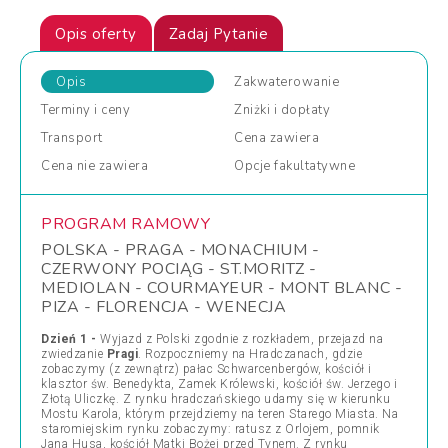
Opis oferty
Zadaj Pytanie
Opis
Zakwaterowanie
Terminy
i ceny
Zniżki
i dopłaty
Transport
Cena
zawiera
Cena
nie zawiera
Opcje
fakultatywne
PROGRAM RAMOWY
POLSKA - PRAGA - MONACHIUM -
CZERWONY POCIĄG - ST.MORITZ -
MEDIOLAN - COURMAYEUR - MONT BLANC -
PIZA - FLORENCJA - WENECJA
Dzień 1 -
Wyjazd z Polski zgodnie z rozkładem, przejazd na
zwiedzanie
Pragi
. Rozpoczniemy na Hradczanach, gdzie
zobaczymy (z zewnątrz) pałac Schwarcenbergów, kościół i
klasztor św. Benedykta, Zamek Królewski, kościół św. Jerzego i
Złotą Uliczkę. Z rynku hradczańskiego udamy się w kierunku
Mostu Karola, którym przejdziemy na teren Starego Miasta. Na
staromiejskim rynku zobaczymy: ratusz z Orlojem, pomnik
Jana Husa, kościół Matki Bożej przed Tynem. Z rynku