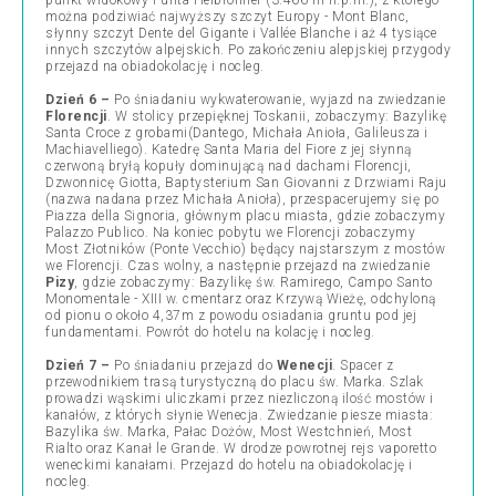
punkt widokowy Punta Helbronner (3.466 m n.p.m.), z którego
można podziwiać najwyższy szczyt Europy - Mont Blanc,
słynny szczyt Dente del Gigante i Vallée Blanche i aż 4 tysiące
innych szczytów alpejskich. Po zakończeniu alepjskiej przygody
przejazd na obiadokolację i nocleg.
Dzień 6 –
Po śniadaniu wykwaterowanie, wyjazd na zwiedzanie
Florencji
. W stolicy przepięknej Toskanii, zobaczymy: Bazylikę
Santa Croce z grobami(Dantego, Michała Anioła, Galileusza i
Machiavelliego). Katedrę Santa Maria del Fiore z jej słynną
czerwoną bryłą kopuły dominującą nad dachami Florencji,
Dzwonnicę Giotta, Baptysterium San Giovanni z Drzwiami Raju
(nazwa nadana przez Michała Anioła), przespacerujemy się po
Piazza della Signoria, głównym placu miasta, gdzie zobaczymy
Palazzo Publico. Na koniec pobytu we Florencji zobaczymy
Most Złotników (Ponte Vecchio) będący najstarszym z mostów
we Florencji. Czas wolny, a następnie przejazd na zwiedzanie
Pizy
, gdzie zobaczymy: Bazylikę św. Ramirego, Campo Santo
Monomentale - XIII w. cmentarz oraz Krzywą Wieżę, odchyloną
od pionu o około 4,37m z powodu osiadania gruntu pod jej
fundamentami. Powrót do hotelu na kolację i nocleg.
Dzień 7 –
Po śniadaniu przejazd do
Wenecji
. Spacer z
przewodnikiem trasą turystyczną do placu św. Marka. Szlak
prowadzi wąskimi uliczkami przez niezliczoną ilość mostów i
kanałów, z których słynie Wenecja. Zwiedzanie piesze miasta:
Bazylika św. Marka, Pałac Dożów, Most Westchnień, Most
Rialto oraz Kanał le Grande. W drodze powrotnej rejs vaporetto
weneckimi kanałami. Przejazd do hotelu na obiadokolację i
nocleg.