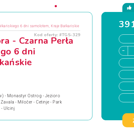
391
ałkańskiego 6 dni samolotem, Kraje Bałkańskie
Kod oferty: #TGS-329
ra - Czarna Perła
go 6 dni
kańskie
) - Monastyr Ostrog - Jezioro
Zavala - Miločer - Cetinje - Park
- Ulcinj