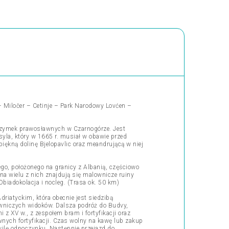
– Miločer – Cetinje – Park Narodowy Lovćen –
lgrzymek prawosławnych w Czarnogórze. Jest
yla, który w 1665 r. musiał w obawie przed
iękną dolinę Bjelopavlic oraz meandrującą w niej
o, położonego na granicy z Albanią, częściowo
na wielu z nich znajdują się malownicze ruiny
Obiadokolacja i nocleg. (Trasa ok. 50 km)
driatyckim, która obecnie jest siedzibą
owniczych widoków. Dalsza podróż do Budvy,
 XV w., z zespołem bram i fortyfikacji oraz
nych fortyfikacji. Czas wolny na kawę lub zakup
hwilę odpoczynku. Następnie przejazd do