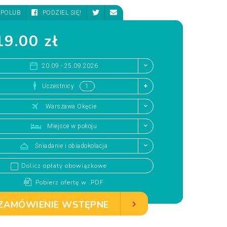
POLUB
PODZIEL SIĘ!
9.00 zł
20.09 - 25.09.2026
Uczestnicy
Warszawa Okęcie
Miejsce w pokoju
Śniadanie i obiadokolacja
Dolicz opłaty obowiązkowe
Pobierz ofertę w .PDF
ZAMÓWIENIE WSTĘPNE