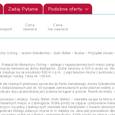
Zadaj Pytanie
Podobne oferty
Cena
Cena
ansport
zawiera
nie zawiera
tyr Ostrog – Jezioro Szkoderskie – Sveti Stefan – Budva – Przylądek Zavala 
cy. Przejazd do Monastyru Ostrog – jednego z najpopularniejszych miejsc pie
yżej malowniczej doliny Bjelopavlic. Został założony w XVII w. przez św. Was
r znajduje się na wysokości 900 m n.p.m., z jego tarasów można z podziwiać p
kolacja i nocleg. Trasa ok. 100 km.
 dla chętnych półdniowa wycieczka do Parku Narodowego Jeziora Szkoderskieg
e zlokalizowanych jest ok. 50 wysepek zamieszkanych przez ptactwo wodne, a 
dczas rejsu przewidziana jest przerwa na kąpiel w jeziorze. Powrót do hotelu. 
scowości i atrakcji. Święty Stefan (Sveti Stefan) – niewielka wyspa na Morzu A
oznawalnych miejsc w Czarnogórze. Krótki postój na zdjęcia i podziwianie mal
ycić się jedną z ładniejszych starówek nad Adriatykiem z murami obronnymi z
podczas którego zobaczyć można m.in. katedrę św. Jana oraz pozostałości daw
 się piękny widok na Adriatyk i panoramę Budvy. Krótki postój na zdjęcia i c