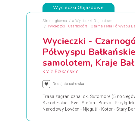
Wycieczki Objazdowe
Strona główna
a
Wycieczki Objazdowe
Wycieczki - Czarnogóra - Czarna Perła Półwyspu B
Wycieczki - Czarnogó
Półwyspu Bałkańskie
samolotem, Kraje Bał
Kraje Bałkańskie
Dodaj do schowka
Trasa zagraniczna: ok. Sutomore (5 noclegów
Szkoderskie - Sveti Stefan - Budva - Przylądek 
Narodowy Lovćen - Njeguši - Kotor - Stary Bar 