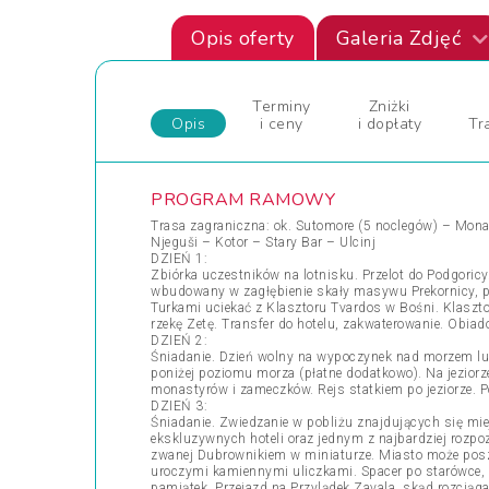
Opis oferty
Galeria Zdjęć
Terminy
Zniżki
Opis
i ceny
i dopłaty
Tr
PROGRAM RAMOWY
Trasa zagraniczna: ok. Sutomore (5 noclegów) – Monas
Njeguši – Kotor – Stary Bar – Ulcinj
DZIEŃ 1:
Zbiórka uczestników na lotnisku. Przelot do Podgori
wbudowany w zagłębienie skały masywu Prekornicy, pow
Turkami uciekać z Klasztoru Tvardos w Bośni. Klaszto
rzekę Zetę. Transfer do hotelu, zakwaterowanie. Obiado
DZIEŃ 2:
Śniadanie. Dzień wolny na wypoczynek nad morzem lub
poniżej poziomu morza (płatne dodatkowo). Na jeziorz
monastyrów i zameczków. Rejs statkiem po jeziorze. Po
DZIEŃ 3:
Śniadanie. Zwiedzanie w pobliżu znajdujących się miej
ekskluzywnych hoteli oraz jednym z najbardziej rozp
zwanej Dubrownikiem w miniaturze. Miasto może poszcz
uroczymi kamiennymi uliczkami. Spacer po starówce, 
pamiątek. Przejazd na Przylądek Zavala, skąd rozciąga