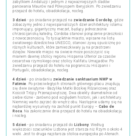
zabytkiem Andaluzji i jednym z najważniejszych śladów
panowania Maurów nad Półwyspem Iberyjskim. Po zwiedzaniu
przejazd do hotelu, obiadokolacja, nocleg.
3 dzień
- po śniadanie przejazd na
zwiedzanie Cordoby
, gdzie
zobaczymy jedno z najwspanialszych dzieł architektury islamu:
imponujący, gigantyczny meczet, będący jednocześnie
chrześcijańską katedrą. Cordoba stanowi połączenie przeszłości
z nowoczesnością. To tysiącletnie miasto, wpisane na listę
światowego dziedzictwa UNESCO, stanowi żywą spuściznę po
różnych kulturach, które zamieszkiwały ją na przestrzeni
dziejów. Niewiele miejsc na świecie może poszczycić się
mianem dawnej stolicy regionu Hispania Ulterior za czasów
cesarstwa rzymskiego oraz stolicy Kalifatu Umajjadów. Po
zwiedzaniu przejazd do hotelu na pograniczu Hiszpanii i
Portugalii, obiadokolacja, nocleg.
4 dzień
- po śniadaniu
zwiedzanie sanktuarium NMP w
Fatimie
. Po przeciwległych stronach głównego placu znajdują
się dwie świątynie - Bazylika Matki Boskiej Różańcowej oraz
Kościół Trójcy Przenajświętszej. Dwa obiekty diametralnie od
siebie różne - zarówno pod względem historii, jak i architektury.
Niemniej warto zajrzeć do wnętrz obu. Następnie udamy się na
najbardziej wysunięty na zachód punkt Europy –
Cabo de
Roca
. Na zakończenie dnia przejazd do hotelu na obiadokolację
i nocleg.
5 dzień
- po śniadaniu przejazd do
Lizbony
. Według
większości szacunków Lizbona jest starsza niż Rzym o około 4
wieki. Jest to druga najstarsza stolica europejska po Atenach.