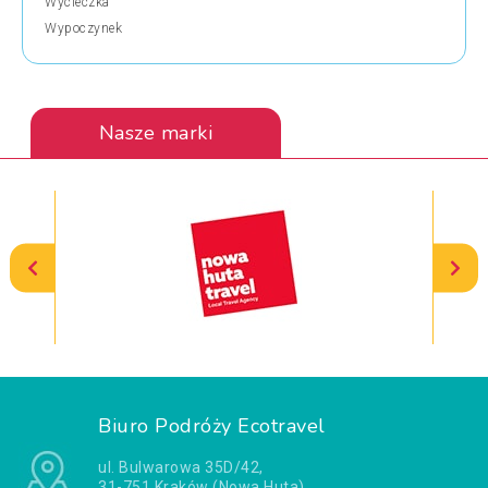
Wycieczka
Wypoczynek
Nasze marki
Biuro Podróży Ecotravel
ul. Bulwarowa 35D/42,
31-751 Kraków (Nowa Huta)