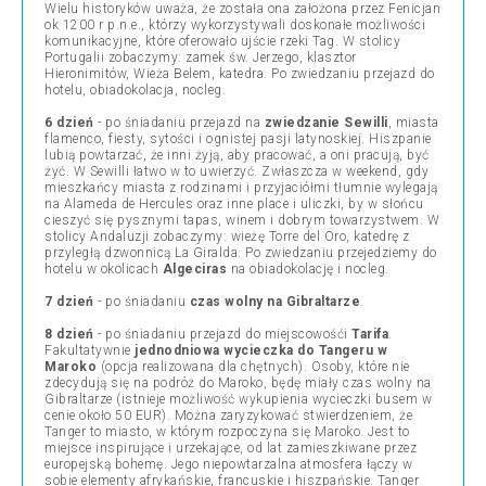
Wielu historyków uważa, że została ona założona przez Fenicjan
ok 1200 r p.n.e., którzy wykorzystywali doskonałe możliwości
komunikacyjne, które oferowało ujście rzeki Tag. W stolicy
Portugalii zobaczymy: zamek św. Jerzego, klasztor
Hieronimitów, Wieża Belem, katedra. Po zwiedzaniu przejazd do
hotelu, obiadokolacja, nocleg.
6 dzień
- po śniadaniu przejazd na
zwiedzanie Sewilli
, miasta
flamenco, fiesty, sytości i ognistej pasji latynoskiej. Hiszpanie
lubią powtarzać, że inni żyją, aby pracować, a oni pracują, być
żyć. W Sewilli łatwo w to uwierzyć. Zwłaszcza w weekend, gdy
mieszkańcy miasta z rodzinami i przyjaciółmi tłumnie wylegają
na Alameda de Hercules oraz inne place i uliczki, by w słońcu
cieszyć się pysznymi tapas, winem i dobrym towarzystwem. W
stolicy Andaluzji zobaczymy: wieżę Torre del Oro, katedrę z
przyległą dzwonnicą La Giralda. Po zwiedzaniu przejedziemy do
hotelu w okolicach
Algeciras
na obiadokolację i nocleg.
7 dzień
- po śniadaniu
czas wolny na Gibraltarze
.
8 dzień
- po śniadaniu przejazd do miejscowośći
Tarifa
.
Fakultatywnie
jednodniowa wycieczka do Tangeru w
Maroko
(opcja realizowana dla chętnych). Osoby, które nie
zdecydują się na podróż do Maroko, będę miały czas wolny na
Gibraltarze (istnieje możliwość wykupienia wycieczki busem w
cenie około 50 EUR). Można zaryzykować stwierdzeniem, że
Tanger to miasto, w którym rozpoczyna się Maroko. Jest to
miejsce inspirujące i urzekające, od lat zamieszkiwane przez
europejską bohemę. Jego niepowtarzalna atmosfera łączy w
sobie elementy afrykańskie, francuskie i hiszpańskie. Tanger