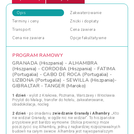
Opis
Zakwaterowanie
Terminy
i ceny
Zniżki
i dopłaty
Transport
Cena
zawiera
Cena
nie zawiera
Opcje
fakultatywne
PROGRAM RAMOWY
GRANADA (Hiszpania) - ALHAMBRA
(Hiszpania) - CORDOBA (Hiszpania) - FATIMA
(Portugalia) - CABO DE ROCA (Portugalia) -
LIZBONA (Portugalia) - SEWILLA (Hiszpania)-
GIBRALTAR - TANGER (Maroko)
1 dzień
- wylot z Krakowa, Poznania, Warszawy i Wrocławia.
Przylot do Malagi, transfer do hotelu, zakwaterowanie,
obiadokolacja, nocleg.
2 dzień
- po śniadaniu
zwiedzanie Granady i Alhambry
. „Kto
nie widział Granady, w ogóle nic nie widział”. To hiszpańskie
przysłowie jest bardzo wymowne. Stolica prowincji może
poszczycić się Alhambrą, jedną z najbardziej rozpoznawalnych
budowli na całym świecie. Alhambra jest najwspanialszym