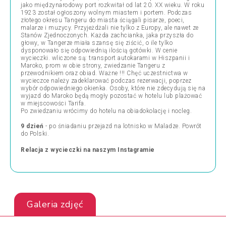
jako międzynarodowy port rozkwitał od lat 20. XX wieku. W roku
1923 został ogłoszony wolnym miastem i portem. Podczas
złotego okresu Tangeru do miasta ściągali pisarze, poeci,
malarze i muzycy. Przyjeżdżali nie tylko z Europy, ale nawet ze
Stanów Zjednoczonych. Każda zachcianka, jaka przyszła do
głowy, w Tangerze miała szansę się ziścić, o ile tylko
dysponowało się odpowiednią ilością gotówki. W cenie
wycieczki. wliczone są: transport autokarami w Hiszpanii i
Maroko, prom w obie strony, zwiedzanie Tangeru z
przewodnikiem oraz obiad. Ważne !!! Chęć uczestnictwa w
wycieczce należy zadeklarować podczas rezerwacji, poprzez
wybór odpowiedniego okienka. Osoby, które nie zdecydują się na
wyjazd do Maroko będą mogły pozostać w hotelu lub plażować
w miejscowości Tarifa.
Po zwiedzaniu wrócimy do hotelu na obiadokolację i nocleg.
9 dzień
- po śniadaniu przejazd na lotnisko w Maladze. Powrót
do Polski.
Relacja z wycieczki na naszym Instagramie
Galeria zdjęć