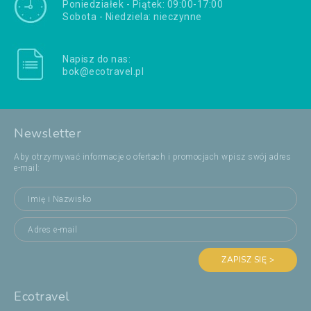
Poniedziałek - Piątek: 09:00-17:00
Sobota - Niedziela: nieczynne
Napisz do nas:
bok@ecotravel.pl
Newsletter
Aby otrzymywać informacje o ofertach i promocjach wpisz swój adres
e-mail:
ZAPISZ SIĘ >
Ecotravel