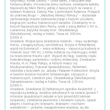
fortyfikacji, Rynek Główny – Grote Markt, z ratuszem oraz
fontanną Brabo, XVI-wieczne domy cechowe, zwiedzanie katedry
Najświętszej Marii Panny, jednej z najwyższych na świecie, z
dziełami Rubensa. Zielony Plac z pomnikiem Rubensa. Przejazd
do urokliwej Brugii – „Malutkiej Wenecji Północy” – doskonale
zachowanego miasta średniowiecznego z krętymi uliczkami,
biegnącymi wzdłuż malowniczych kanałów. Zwiedzamy m.in.
kościół Najświętszej Marii Panny, rynek z wieżą Belfort z XIII w.,
sukiennice, bazylika Świętej Krwi. Obiadokolacja
(fakultatywnie), nocleg w hotelu. Trasa ok. 300 km.
DZIEŃ 4:
Śniadanie. Rozpoczęcie zwiedzania Holandii – kraju wydartego
morzu, z bogatą kulturą i architekturą. Wizyta w Rotterdamie,
wjazd na Euromaszt – wieżę widokową – najwyższą budowlę w
Holandii (wys.185 m), z której roztacza się imponujący widok
na nowoczesne miasto i port. Wyjazd do Hagi, siedziby rządu
holenderskiego; parlamentu i rodziny królewskiej. Zwiedzanie
miasta, m.in. Pałac Pokoju, w którym mieści się
Międzynarodowy Trybunał Sprawiedliwości, Parlament,
starówka z kościołem św. Jakuba i Pałacem Królewskim. Wizyta
w haskim kurorcie morskim Scheveningen, słynącym z
malowniczych, szerokich plaż. Obiadokolacja (fakultatywnie).
Zakwaterowanie i nocleg w hotelu. Trasa ok. 200 km.
DZIEŃ 5:
Śniadanie. Zwiedzanie 32-hektarowych ogrodów Keukenhof, z
największą kolekcją kwiatów cebulkowych na świecie (ponad 7
milionów zasadzonych cebulek w tym ponad 800 odmian
tulipanów), zwiedzanie pawilonów z kwiatami ciętymi, spacer
alejami z kwitnącymi krzewami, drzewami i roslinami
wieloletnimi – unikalne, niezapomniane wrażenia, raj dla