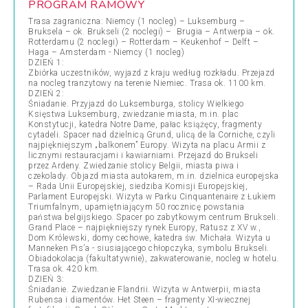
PROGRAM RAMOWY
Trasa zagraniczna: Niemcy (1 nocleg) – Luksemburg –
Bruksela – ok. Brukseli (2 noclegi) – Brugia – Antwerpia – ok.
Rotterdamu (2 noclegi) – Rotterdam – Keukenhof – Delft –
Haga – Amsterdam - Niemcy (1 nocleg)
DZIEŃ 1:
Zbiórka uczestników, wyjazd z kraju według rozkładu. Przejazd
na nocleg tranzytowy na terenie Niemiec. Trasa ok. 1100 km.
DZIEŃ 2:
Śniadanie. Przyjazd do Luksemburga, stolicy Wielkiego
Księstwa Luksemburg, zwiedzanie miasta, m.in. plac
Konstytucji, katedra Notre Dame, pałac książęcy, fragmenty
cytadeli. Spacer nad dzielnicą Grund, ulicą de la Corniche, czyli
najpiękniejszym „balkonem” Europy. Wizyta na placu Armii z
licznymi restauracjami i kawiarniami. Przejazd do Brukseli
przez Ardeny. Zwiedzanie stolicy Belgii, miasta piwa i
czekolady. Objazd miasta autokarem, m.in. dzielnica europejska
– Rada Unii Europejskiej, siedziba Komisji Europejskiej,
Parlament Europejski. Wizyta w Parku Cinquantenaire z Łukiem
Triumfalnym, upamiętniającym 50 rocznicę powstania
państwa belgijskiego. Spacer po zabytkowym centrum Brukseli.
Grand Place – najpiękniejszy rynek Europy, Ratusz z XV w.,
Dom Królewski, domy cechowe, katedra św. Michała. Wizyta u
Manneken Pis’a - siusiającego chłopczyka, symbolu Brukseli.
Obiadokolacja (fakultatywnie), zakwaterowanie, nocleg w hotelu.
Trasa ok. 420 km.
DZIEŃ 3:
Śniadanie. Zwiedzanie Flandrii. Wizyta w Antwerpii, miasta
Rubensa i diamentów. Het Steen – fragmenty XI-wiecznej