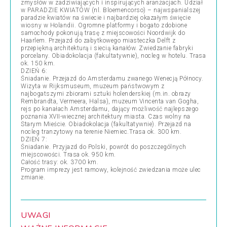
zmysłów w zadziwiających i inspirujących aranżacjach. Udział
w PARADZIE KWIATÓW (nl. Bloemencorso) – najwspanialszej
paradzie kwiatów na świecie i najbardziej okazałym święcie
wiosny w Holandii. Ogromne platformy i bogato zdobione
samochody pokonują trasę z miejscowości Noordwijk do
Haarlem. Przejazd do zabytkowego miasteczka Delft z
przepiękną architekturą i siecią kanałów. Zwiedzanie fabryki
porcelany. Obiadokolacja (fakultatywnie), nocleg w hotelu. Trasa
ok. 150 km.
DZIEŃ 6:
Śniadanie. Przejazd do Amsterdamu zwanego Wenecją Północy.
Wizyta w Rijksmuseum, muzeum państwowym z
najbogatszymi zbiorami sztuki holenderskiej (m.in. obrazy
Rembrandta, Vermeera, Halsa), muzeum Vincenta van Gogha,
rejs po kanałach Amsterdamu, dający możliwość najlepszego
poznania XVII-wiecznej architektury miasta. Czas wolny na
Starym Mieście. Obiadokolacja (fakultatywnie). Przejazd na
nocleg tranzytowy na terenie Niemiec.Trasa ok. 300 km.
DZIEŃ 7:
Śniadanie. Przyjazd do Polski, powrót do poszczególnych
miejscowości. Trasa ok. 950 km.
Całość trasy: ok. 3700 km.
Program imprezy jest ramowy, kolejność zwiedzania może ulec
zmianie.
UWAGI