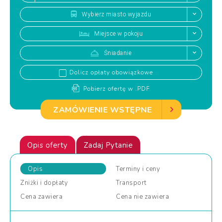
Wybierz miasto wyjazdu
Miejsce w pokoju
Śniadanie
Dolicz opłaty obowiązkowe
Pobierz ofertę w .PDF
ZAMÓWIENIE WSTĘPNE
Opis oferty
Zadaj Pytanie
Opis
Terminy
i ceny
Zniżki
i dopłaty
Transport
Cena
zawiera
Cena
nie zawiera