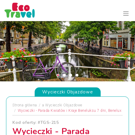
Wycieczki Objazdowe
Strona główna
a
Wycieczki Objazdowe
Wycieczki - Parada Kwiatów i Kraje Beneluksu 7 dni, Benelux
Kod oferty: #TGS-215
Wycieczki - Parada