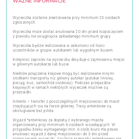
WAŻNE INFORMACJE
Wycieczka zostanie zrealizowana przy minimum 25 osobach
zgłoszonych.
Wycieczka może zostać anulowana 20 dni przed rozpoczęciem
z powodu nie osiągnięcia zakładanego minimum grupy.
Wycieczka będzie realizowana w zależności od ilości
uczestników w grupie: autokarem lub wygodnym busem.
Kolejność zapisów na wycieczkę decyduje o zajmowaniu miejsc
w głównym autokarze lub busie.
Niektóre połączenia krajowe mogą być realizowane innymi
środkami transportu niż główny autokar (autokar liniowy,
pociąg, bus, samochód osobowy). Podczas przejazdów
krajowych w ramach niektórych wycieczek możliwe są
przesiadki.
Antenki – transfer z poszczególnych miejscowości do miast
znajdujących się na trasie głównej. Trasy antenkowe są
obsługiwane bez pilota.
Wyjazd *antenkowy za dopłatą z wybranego miasta
organizowany przy minimum 6 osobach wsiadających. W
przypadku braku wymaganego min. 6 osób biuro ma prawo
anulować wyjazd z danej miejscowości do 3 dni przed
rozpoczęciem wycieczki. Anulacja przejazdu antenkowego nie