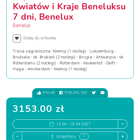
Kwiatów i Kraje Beneluksu
7 dni, Benelux
Benelux
Dodaj do schowka
Trasa zagraniczna: Niemcy (1 nocleg) - Luksemburg -
Bruksela - ok. Brukseli (2 noclegi) - Brugia - Antwerpia - ok.
Rotterdamu (2 noclegi) - Rotterdam - Keukenhof - Delft -
Haga - Amsterdam - Niemcy (1 nocleg)
POLUB
PODZIEL SIĘ!
3153.00 zł
13.04 - 19.04.2027
Uczestnicy