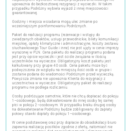
upoważnia do bezkosztowej rezygnacji z wycieczki. W takim
przypadku Podróżny wybiera wyjazd z innej miejscowości
gwarantowanej.
Godziny i miejsca wsiadania mogą ulec zmianie po
wcześniejszym poinformowaniu Podróżnych.
Pakiet do realizacji programu (rezerwacje i wstępy do
zwiedzanych obiektów, usługi przewodnickie, bilety komunikacji
miejskiej, opłaty klimatyczne i administracyjne, koszty zestawu
słuchawkowego Tour Guide i inne) nie jest ujęty w cenie imprezy
wyrażonej w PLN. Cena pakietu do realizacji programu podana
jest przy opisie wycieczki i jest ściśle związana w ilością
uczestników na wycieczce. Obligatoryjny koszt pakietu jest
kalkulowany przy grupie 40 osób. Cena pakietu może być
podwyższona ze względu na mniejszą ilość osób w grupie i
zostanie podana do wiadomości Podróżnym przed wycieczką.
Powyższa zmiana nie upoważnia Klienta do rezygnacji z
uczestnictwa w wycieczce. Obligatoryjny pakiet do realizacji
programu nie podlega rozliczeniu.
Osoby podróżujące samotnie, które nie chcą dopłacać do pokoju
1–osobowego, będą dokwaterowane do innej osoby tej samej
płci w pokoju 2–osobowym. W przypadku braku drugiej osoby
na dokwaterowanie Podróżny będzie zobligowany do zapłaty
połowy stawki dopłaty do pokoju 1–osobowego.
W cenie podstawowej oraz przy dopłacie do obiadokolacji biuro
zapewnia realizację posiłków zgodnie z ofertą, natomiast nie