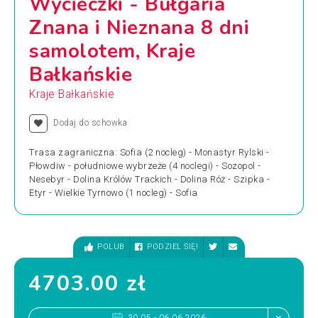
Wycieczki - Bułgaria
Znana i Nieznana 8 dni
samolotem, Kraje
Bałkańskie
Kraje Bałkańskie
Dodaj do schowka
Trasa zagraniczna: Sofia (2 nocleg) - Monastyr Rylski -
Płowdiw - południowe wybrzeże (4 noclegi) - Sozopol -
Nesebyr - Dolina Królów Trackich - Dolina Róż - Szipka -
Etyr - Wielkie Tyrnowo (1 nocleg) - Sofia
POLUB
PODZIEL SIĘ!
4703.00 zł