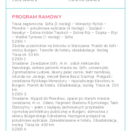
Cena
zawiera
Cena
nie zawiera
PROGRAM RAMOWY
Trasa zagraniczna: Sofia (2 nocleg) – Monastyr Rylski –
Płowdiw – południowe wybrzeże (4 noclegi) – Sozopol –
Nesebyr – Dolina Królów Trackich – Dolina Róż – Szipka – Etyr
– Wielkie Tyrnowo (1 nocleg) – Sofia
DZIEŃ 1:
Zbiórka uczestników na lotnisku w Warszawie. Przelot do Sofii -
stolicy Bułgarii. Transfer do hotelu, obiadokolacja. Nocleg.
Trasa ok. 50 km.
DZIEŃ 2:
Śniadanie. Zwiedzanie Sofii, m.in.: sobór Aleksandra
Newskiego, cerkiew patronki miasta św. Sofii, uniwersytet,
Zgromadzenie Ludowe, dawny pałac carski, teatr narodowy,
rotunda św. Jerzego, meczet Bania Baszi Dżamija. Przejazd i
zwiedzanie Rylskiego Monastyru – największego klasztoru w
Bułgarii. Powrót do hotelu. Obiadokolacja, nocleg. Trasa ok. 250
km.
DZIEŃ 3:
Śniadanie. Wyjazd do Płowdiwu, spacer po starym mieście,
zwiedzanie, m.in.: Odeon, fragment Stadionu Rzymskiego, Teatr
Starożytny – jeden z najlepiej zachowanych przykładów
rzymskiej architektury publicznej w Bułgarii, domostwa z
okresu Bułgarskiego Odrodzenia. Następnie przejazd na
południowe wybrzeże. Zakwaterowanie w hotelu. Obiadokolacja,
nocleg. Trasa ok. 400 km.
DZIEŃ 4: