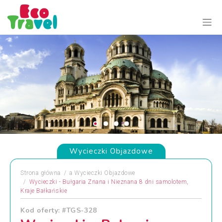
Wycieczki Objazdowe
Strona główna
a
Wycieczki Objazdowe
Wycieczki - Bułgaria Znana i Nieznana 8 dni samolotem,
Kraje Bałkańskie
Kod oferty: #TGS-328