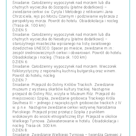
Śniadanie. Całodzienny wypoczynek nad morzem lub dla
chętnych wycieczka do Sozopolu (płatne dodatkowo) –
zwiedzanie cerkwi św. Cyryla I Metodego z relikwiami Jana
Chrzciciela, rejs po Morzu Czarnym i podziwianie wybrzeża z
perspektywy morza. Powrót do hotelu. Obiadokolacja i nocleg.
(Trasa ok. 100 km)
DZIEŃ 5:
Śniadanie. Całodzienny wypoczynek nad morzem lub dla
chętnych wycieczka do Nesebyru (płatne dodatkowo) –
starożytnego miasteczka wpisanego na listę światowego
dziedzictwa UNESCO. Spacer po mieście, zwiedzanie m.in.:
zespół średniowiecznych cerkwi i obwarowań. Powrót do hotelu.
Obiadokolacja i nocleg. (Trasa ok. 100 km)
DZIEŃ 6:
Śniadanie. Całodzienny wypoczynek nad morzem. Wieczorek
folklorystyczny z regionalną kuchnią bułgarską oraz winem.
Powrót do hotelu, nocleg.
DZIEŃ 7:
Śniadanie. Przejazd do Doliny Królów Trackich. Zwiedzanie
muzeum z wystawą skarbów kultury trackiej. Następnie
przejazd do Doliny Róż, wizyta w Muzeum Róż. Przejazd do
miejscowości Szipka, zwiedzanie grobowca Trackiego Króla
Seuthesa III – jednego z największych grobowców trackich z IV
w. p.n.e. Następnie zwiedzanie cerkwi wotywnej Narodzenia
Pańskiego. Przejazd przez przełęcz Szipka z punktem
widokowym do wioski etnograficznej Etyr. Przejazd w okolice
Wielkiego Tyrnowa. Zakwaterowanie w hotelu. Obiadokolacja i
nocleg. Trasa ok. 300 km.
DZIEŃ 8:
Śniadanie. Zwiedzanie Wielkiego Tyrnowa – twierdza Carewec z