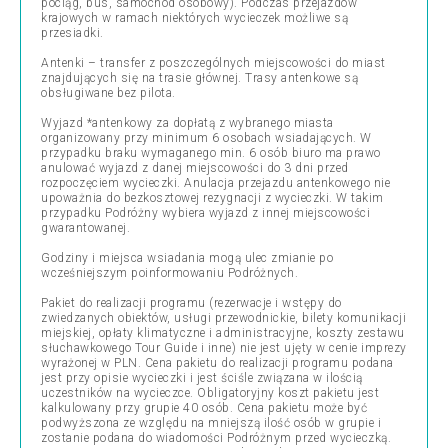
pociąg, bus, samochód osobowy). Podczas przejazdów
krajowych w ramach niektórych wycieczek możliwe są
przesiadki.
Antenki – transfer z poszczególnych miejscowości do miast
znajdujących się na trasie głównej. Trasy antenkowe są
obsługiwane bez pilota.
Wyjazd *antenkowy za dopłatą z wybranego miasta
organizowany przy minimum 6 osobach wsiadających. W
przypadku braku wymaganego min. 6 osób biuro ma prawo
anulować wyjazd z danej miejscowości do 3 dni przed
rozpoczęciem wycieczki. Anulacja przejazdu antenkowego nie
upoważnia do bezkosztowej rezygnacji z wycieczki. W takim
przypadku Podróżny wybiera wyjazd z innej miejscowości
gwarantowanej.
Godziny i miejsca wsiadania mogą ulec zmianie po
wcześniejszym poinformowaniu Podróżnych.
Pakiet do realizacji programu (rezerwacje i wstępy do
zwiedzanych obiektów, usługi przewodnickie, bilety komunikacji
miejskiej, opłaty klimatyczne i administracyjne, koszty zestawu
słuchawkowego Tour Guide i inne) nie jest ujęty w cenie imprezy
wyrażonej w PLN. Cena pakietu do realizacji programu podana
jest przy opisie wycieczki i jest ściśle związana w ilością
uczestników na wycieczce. Obligatoryjny koszt pakietu jest
kalkulowany przy grupie 40 osób. Cena pakietu może być
podwyższona ze względu na mniejszą ilość osób w grupie i
zostanie podana do wiadomości Podróżnym przed wycieczką.