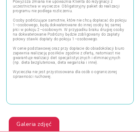
Powyższa zmiana nie upoważnia Klienta do rezygnacji z
uczestnictwa w wycieczce. Obligatoryjny pakiet do realizacji
programu nie podlega rozliczeniu.
Osoby podróżujące samotnie, które nie chcą dopłacać do pokoju
1–osobowego, będą dokwaterowane do innej osoby tej samej
płci w pokoju 2–osobowym. W przypadku braku drugiej osoby
na dokwaterowanie Podróżny będzie zobligowany do zapłaty
połowy stawki dopłaty do pokoju 1–osobowego.
W cenie podstawowej oraz przy dopłacie do obiadokolacji biuro
zapewnia realizację posiłków zgodnie z ofertą, natomiast nie
gwarantuje realizacji diet specjalistycznych i eliminacyjnych
(np. dieta bezglutenowa, dieta wegańska i inne).
Wycieczka nie jest przystosowana dla osób o ograniczonej
sprawności ruchowej.
Galeria zdjęć