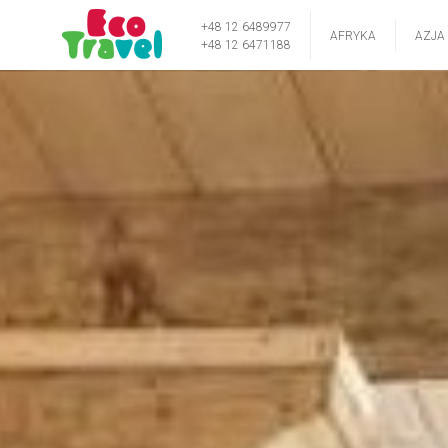
+48 12 6489977
AFRYKA
AZJA
+48 12 6471188