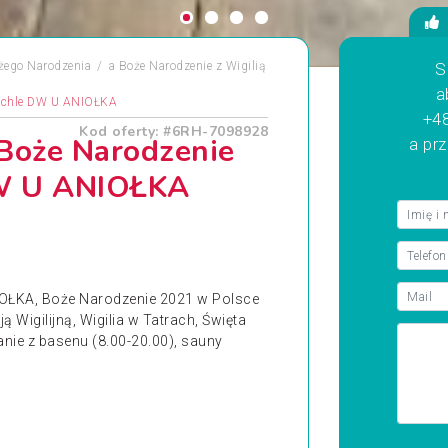
żego Narodzenia
a
Boże Narodzenie z Wigilią
S
a
sichle DW U ANIOŁKA
+48
Kod oferty: #6RH-7098928
 Boże Narodzenie
a pr
DW U ANIOŁKA
OŁKA, Boże Narodzenie 2021 w Polsce
 Wigilijną, Wigilia w Tatrach, Święta
nie z basenu (8.00-20.00), sauny