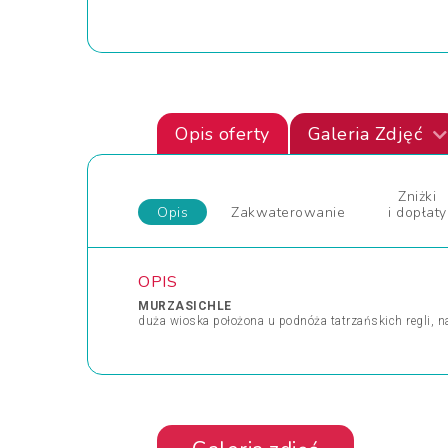
Opis oferty
Galeria Zdjęć
Zniżki
Opis
Zakwaterowanie
i dopłaty
OPIS
MURZASICHLE
duża wioska położona u podnóża tatrzańskich regli,