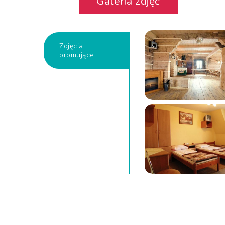
Galeria zdjęć
Zdjęcia
promujące