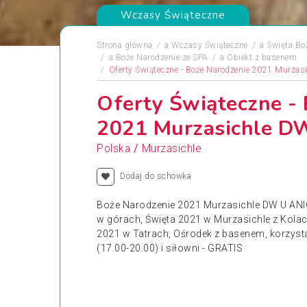
Wczasy Świąteczne
Strona główna
a
Wczasy Świąteczne
a
Święta Bo
a
Boże Narodzenie ze SPA
a
Obiekt z basenem
Oferty Świąteczne - Boże Narodzenie 2021 Murza
Oferty Świąteczne -
2021 Murzasichle 
/
Polska
Murzasichle
Dodaj do schowka
Boże Narodzenie 2021 Murzasichle DW U ANI
w górach, Święta 2021 w Murzasichle z Kolacją
2021 w Tatrach, Ośrodek z basenem, korzysta
(17.00-20.00) i siłowni - GRATIS