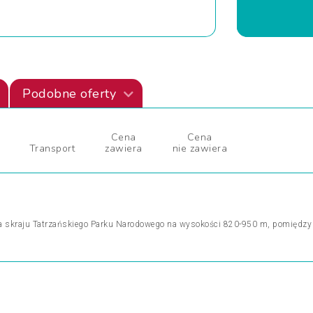
Podobne oferty
Cena
Cena
Transport
zawiera
nie zawiera
 na skraju Tatrzańskiego Parku Narodowego na wysokości 820-950 m, pomiędz