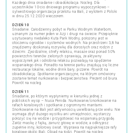
Każdego dnia śniadanie i obiadokolacja. Nocleg. Dla
uczestników 10-cio dniowego programu wypoczynkowo –
sylwestrowgo organizacja przelotu na Bali, z wylotem z Polski
w dniu 25.12.2020 wieczorem.
DZIEŃ 10
Śniadanie. Całodzienny pobyt w Parku Wodnym Waterbom,
uznanym za numer jeden w Azji i drugi na świecie. Przepięknie
usytuowany niedaleko Kuta Park Wodny, położony jest w
otoczeniu ogrodów i systemów wodnych. Na przestrzeni 3,8 ha
znajdziemy doskonałą rozrywkę dla dorosłych oraz rodzin z
dziećmi. Zjeżdżalnie, strefy relaksu, masaże oraz ponad 50%
powierzchni terenów zielonych sprawiają, że aktywny
wypoczynek jak i odrobina relaksu pozwalają na spędzenie
wspaniałego dnia. Ponadto na terenie parku znajdują się liczne
restauracje lokalne, wodne drink bary, pizzerie. Powrót na
obiadokolację. Spotkanie organizacyjne, na którym omówiony
zostanie temat nurkowania i bezpieczeństwa. Prezent od biura.
Powrót na nocleg.
DZIEŃ 11
Śniadanie, po którym wypłyniemy w kierunku jednej z
pobliskich wysp – Nusa Penida. Nurkowanie/snorkowanie na
rafach koralowych i spotkanie z ogromnymi mantami.
Snorkowanie na Bali jest aktywnością uwielbianą prze wielu. Nie
wymaga zbyt dużego wysiłku ani umiejętności, wystarczy
położyć się na wodzie i przygotować na wspaniałą przygodę.
Załóż maskę z fajką, zanurz głowę w wodzie, a odkryjesz
zupełnie inny, kolorowy świat. Wyprawa na najpiękniejsze rafy
koralowe okolic Bali. Obiad na łodzi. Powrót na nocleg.