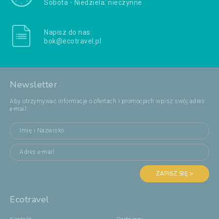
Sobota - Niedziela: nieczynne
Napisz do nas:
bok@ecotravel.pl
Newsletter
Aby otrzymywać informacje o ofertach i promocjach wpisz swój adres
e-mail:
ZAPISZ SIĘ >
Ecotravel