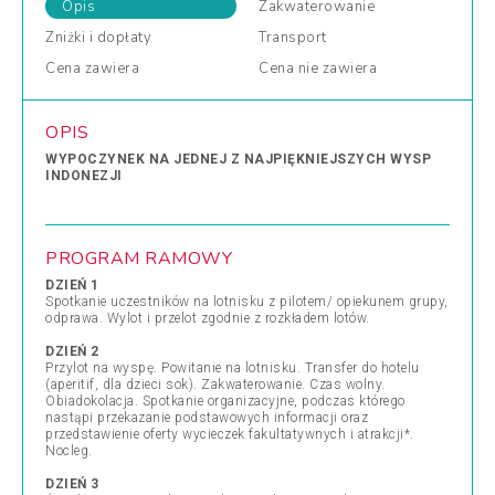
Opis
Zakwaterowanie
Zniżki
i dopłaty
Transport
Cena
zawiera
Cena
nie zawiera
OPIS
WYPOCZYNEK NA JEDNEJ Z NAJPIĘKNIEJSZYCH WYSP
INDONEZJI
PROGRAM RAMOWY
DZIEŃ 1
Spotkanie uczestników na lotnisku z pilotem/ opiekunem grupy,
odprawa. Wylot i przelot zgodnie z rozkładem lotów.
DZIEŃ 2
Przylot na wyspę. Powitanie na lotnisku. Transfer do hotelu
(aperitif, dla dzieci sok). Zakwaterowanie. Czas wolny.
Obiadokolacja. Spotkanie organizacyjne, podczas którego
nastąpi przekazanie podstawowych informacji oraz
przedstawienie oferty wycieczek fakultatywnych i atrakcji*.
Nocleg.
DZIEŃ 3