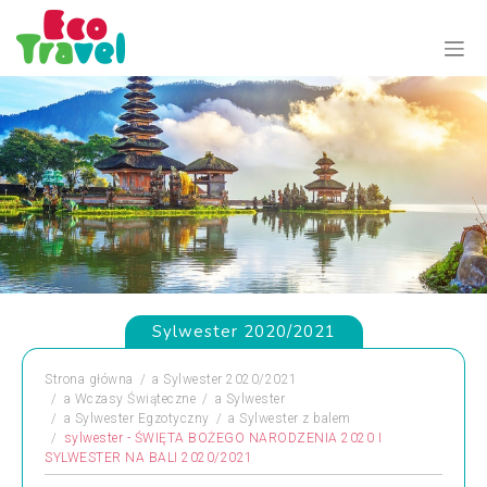
Sylwester 2020/2021
Strona główna
a
Sylwester 2020/2021
a
Wczasy Świąteczne
a
Sylwester
a
Sylwester Egzotyczny
a
Sylwester z balem
sylwester - ŚWIĘTA BOŻEGO NARODZENIA 2020 I
SYLWESTER NA BALI 2020/2021