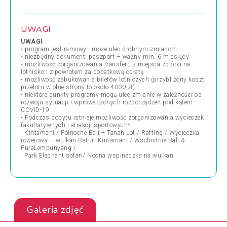
UWAGI
UWAGI
• program jest ramowy i może ulec drobnym zmianom
• niezbędny dokument: paszport – ważny min. 6 miesięcy
• możliwość zorganizowania transferu z miejsca zbiórki na
lotnisko i z powrotem za dodatkową opłatą
• możliwość zabukowania biletów lotniczych (przybliżony koszt
przelotu w obie strony to około 4000 zł)
• niektóre punkty programy mogą ulec zmianie w zależności od
rozwoju sytuacji i wprowadzonych rozporządzeń pod kątem
COVID-19
• Podczas pobytu istnieje możliwość zorganizowania wycieczek
fakultatywnych i atrakcji sportowych*:
Kintamani / Północne Bali + Tanah Lot / Rafting / Wycieczka
rowerowa – wulkan Batur- Kintamani / Wschodnie Bali &
PuraLempunyang /
Park Elephant safari/ Nocna wspinaczka na wulkan
Galeria zdjęć