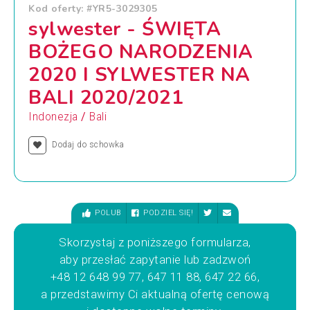
Kod oferty: #YR5-3029305
sylwester - ŚWIĘTA
BOŻEGO NARODZENIA
2020 I SYLWESTER NA
BALI 2020/2021
/
Indonezja
Bali
Dodaj do schowka
POLUB
PODZIEL SIĘ!
Skorzystaj z poniższego formularza,
aby przesłać zapytanie lub zadzwoń
+48 12 648 99 77, 647 11 88, 647 22 66,
a przedstawimy Ci aktualną ofertę cenową