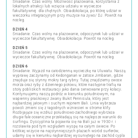
Śniadanie. Czas wolny. Możliwość plażowania, korzystania z
lokalnych atrakcji lub wzięcia udziału w wycieczce
fakultatywnej dla chętnych. Obiadokolacja, po której udział w
wieczorku integracyjnym przy muzyce na żywo/ DJ. Powrót na
nocleg.
DZIEŃ 4
Śniadanie. Czas wolny na plażowanie, odpoczynek lub udział w
wycieczce fakultatywnej. Obiadokolacja. Powrót na nocleg.
DZIEŃ 5
Śniadanie. Czas wolny na plażowanie, odpoczynek lub udział w
wycieczce fakultatywnej. Obiadokolacja. Powrót na nocleg.
DZIEŃ 6
Śniadanie. Wyjazd na całodzienną wycieczkę na Uluwatu. Naszą
wyprawę zaczynamy od Kedonganan w zatoce Jimbaran, gdzie
znajduje się słynny mokry targ rybny. Tutaj znajdziemy owoce
morza oraz ryby z dziennego połowu, które następnie trafią na
stoły pobliskich restauracji jako dania serwowane przy kolacji.
Kontynuujemy naszą podróż w kierunku południowym, na
wapienny płaskowyż zwany Bukit Pennisula, który jest
najbardziej jałowym i suchym rejonem Bali. Linia wybrzeża
powoli zmieni się z łagodnych wzniesień w strome klify.
Rozbijające się wzdłuż południowo-zachodniego wybrzeża
długie fale oceaniczne przekładają się na najlepsze warunki do
surfingu. Dyscyplina ta pojawiła się na Bali już w 1930 r. i
rozsławiła pod tym względem wyspę na całym świecie. Po
krótkiej wizycie na najsłynniejszych plażach wśród surferów,
udamy się w kierunku najbardziej wysuniętego na zachód cypla