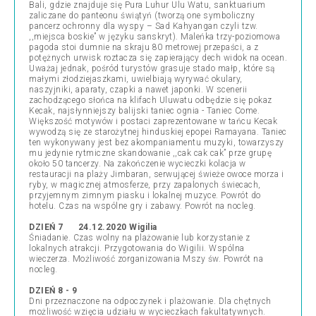
Bali, gdzie znajduje się Pura Luhur Ulu Watu, sanktuarium
zaliczane do panteonu świątyń (tworzą one symboliczny
pancerz ochronny dla wyspy – Sad Kahyangan czyli tzw.
,,miejsca boskie” w języku sanskryt). Maleńka trzy-poziomowa
pagoda stoi dumnie na skraju 80 metrowej przepaści, a z
potężnych urwisk roztacza się zapierający dech widok na ocean.
Uważaj jednak, pośród turystów grasuje stado małp, które są
małymi złodziejaszkami, uwielbiają wyrywać okulary,
naszyjniki, aparaty, czapki a nawet japonki. W scenerii
zachodzącego słońca na klifach Uluwatu odbędzie się pokaz
Kecak, najsłynniejszy balijski taniec ognia - Taniec Come.
Większość motywów i postaci zaprezentowane w tańcu Kecak
wywodzą się ze starożytnej hinduskiej epopei Ramayana. Taniec
ten wykonywany jest bez akompaniamentu muzyki, towarzyszy
mu jedynie rytmiczne skandowanie ,,cak cak cak” prze grupę
około 50 tancerzy. Na zakończenie wycieczki kolacja w
restauracji na plaży Jimbaran, serwującej świeże owoce morza i
ryby, w magicznej atmosferze, przy zapalonych świecach,
przyjemnym zimnym piasku i lokalnej muzyce. Powrót do
hotelu. Czas na wspólne gry i zabawy. Powrót na nocleg.
DZIEŃ 7 24.12.2020 Wigilia
Śniadanie. Czas wolny na plażowanie lub korzystanie z
lokalnych atrakcji. Przygotowania do Wigilii. Wspólna
wieczerza. Możliwość zorganizowania Mszy św. Powrót na
nocleg.
DZIEŃ 8 - 9
Dni przeznaczone na odpoczynek i plażowanie. Dla chętnych
możliwość wzięcia udziału w wycieczkach fakultatywnych.