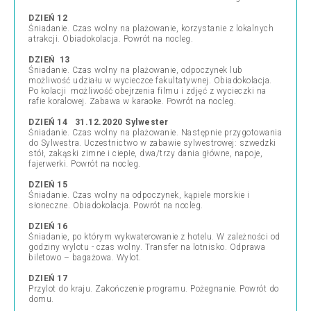
DZIEŃ 12
Śniadanie. Czas wolny na plażowanie, korzystanie z lokalnych
atrakcji. Obiadokolacja. Powrót na nocleg.
DZIEŃ 13
Śniadanie. Czas wolny na plażowanie, odpoczynek lub
możliwość udziału w wycieczce fakultatywnej. Obiadokolacja.
Po kolacji możliwość obejrzenia filmu i zdjęć z wycieczki na
rafie koralowej. Zabawa w karaoke. Powrót na nocleg.
DZIEŃ 14 31.12.2020 Sylwester
Śniadanie. Czas wolny na plażowanie. Następnie przygotowania
do Sylwestra. Uczestnictwo w zabawie sylwestrowej: szwedzki
stół, zakąski zimne i ciepłe, dwa/trzy dania główne, napoje,
fajerwerki. Powrót na nocleg.
DZIEŃ 15
Śniadanie. Czas wolny na odpoczynek, kąpiele morskie i
słoneczne. Obiadokolacja. Powrót na nocleg.
DZIEŃ 16
Śniadanie, po którym wykwaterowanie z hotelu. W zależności od
godziny wylotu - czas wolny. Transfer na lotnisko. Odprawa
biletowo – bagażowa. Wylot.
DZIEŃ 17
Przylot do kraju. Zakończenie programu. Pożegnanie. Powrót do
domu.