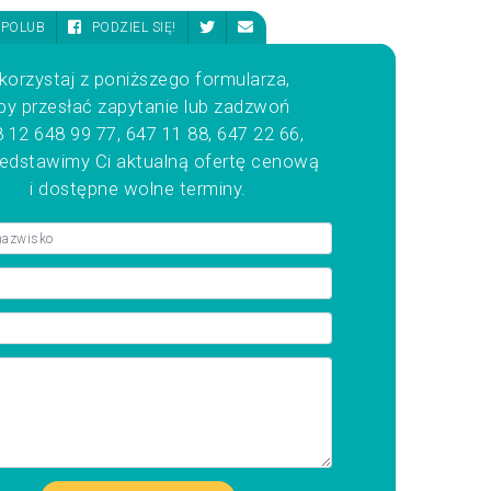
POLUB
PODZIEL SIĘ!
korzystaj z poniższego formularza,
by przesłać zapytanie lub zadzwoń
 12 648 99 77, 647 11 88, 647 22 66,
zedstawimy Ci aktualną ofertę cenową
i dostępne wolne terminy.