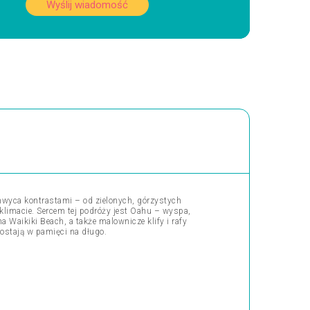
Wyślij wiadomość
chwyca kontrastami – od zielonych, górzystych
 klimacie. Sercem tej podróży jest Oahu – wyspa,
a Waikiki Beach, a także malownicze klify i rafy
zostają w pamięci na długo.