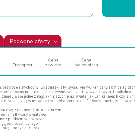
Podobne oferty
Cena
Cena
Transport
zawiera
nie zawiera
rną przyrodę i swobodny, wyspiarski styl życia. Ten wulkaniczny archipelag za
iejsce zarówno na relaks, jak i aktywne zwiedzanie w wyjątkowym, tropikalnym
znajdują się jedne z najpiękniejszych plaż świata, jak Lanikai Beach czy słynn
ke bowls, egzotyczne owoce i wszechobecne „aloha”, które sprawia, że Hawaje 
zabudowę z nadmorskim krajobrazem
rzeniami II wojny światowej
czny z punktem widokowym
t gejzeru oceanicznego
turę i tradycje Polinezji