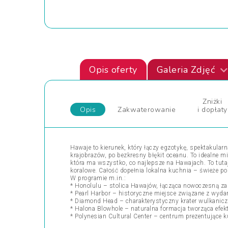
Opis oferty
Galeria Zdjęć
Zniżki
Opis
Zakwaterowanie
i dopłaty
Hawaje to kierunek, który łączy egzotykę, spektakula
krajobrazów, po bezkresny błękit oceanu. To idealne m
która ma wszystko, co najlepsze na Hawajach. To tutaj 
koralowe. Całość dopełnia lokalna kuchnia – świeże po
W programie m.in.:
* Honolulu – stolica Hawajów, łącząca nowoczesną 
* Pearl Harbor – historyczne miejsce związane z wyda
* Diamond Head – charakterystyczny krater wulkani
* Halona Blowhole – naturalna formacja tworząca efek
* Polynesian Cultural Center – centrum prezentujące kul