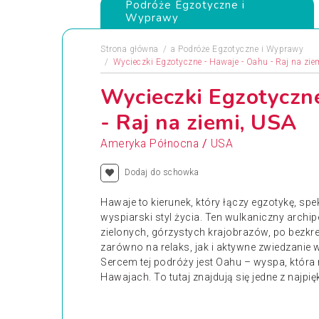
Podróże Egzotyczne i
Wyprawy
Strona główna
a
Podróże Egzotyczne i Wyprawy
Wycieczki Egzotyczne - Hawaje - Oahu - Raj na zie
Wycieczki Egzotyczn
- Raj na ziemi, USA
/
Ameryka Północna
USA
Dodaj do schowka
Hawaje to kierunek, który łączy egzotykę, sp
wyspiarski styl życia. Ten wulkaniczny arch
zielonych, górzystych krajobrazów, po bezkre
zarówno na relaks, jak i aktywne zwiedzanie 
Sercem tej podróży jest Oahu – wyspa, która
Hawajach. To tutaj znajdują się jedne z najpięk