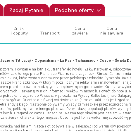
Zadaj Pytanie
Podobne oferty
Zniżki
Cena
Cena
i dopłaty
Transport
zawiera
nie zawiera
(Jezioro Titicaca) - Copacabana - La Paz -
Tiahuanaco - Cuzco -
Święta D
czorem. Powitanie na lotnisku, transfer do hotelu. Zakwaterowanie, odpoczyne
rólów, założonego przez Francisco Pizarro na brzegu rzeki Rimac. Centrum mias
Arcybiskupi, które zostały odnowione przez polskiego architekta Ryszarda Jax
Klasztor Franciszkanów, w którym poza licznymi relikwiami i malowidłami znaj
iorem przedmiotów pochodzących z plądrowanych grobowców. Kunszt w wyko
orycznych i zawartej w nich informacji wieków minionych. Powrót do hotelu. N
 pobudka, przejazd do Paracas, wycieczka na Wyspy Ballestas (małe Galapago
go wzgórza. Orientacja głównej osi świecznika (a raczej kaktusa) jest zgodna 
metra andyjskiego. Następnie opływamy wyspy zamieszkałe przez różnorodną 
anów, pelikany i wiele innego ptactwa. Dzięki dużej populacji ptaków, wyspy
ralnych. Przejazd do oazy Huacachina. Nazwa tego obiektu jest hasłem w sta
czała żeński charakter tego miejsca. Obecnie jest to niewielka miejscowość w
awionetką nad liniami Nazca (lot odbywa się w zależności od warunków pogod
iele teorii na temat powstania tych linii. Autorytetem w kwestii historii kult