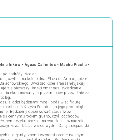
olina Inków - Aguas Calientes -
Machu Picchu -
k po podróży. Nocleg.
ta, czyli Lima kolonialna: Plaza de Armas, gdzie
a Małachowskiego. Dworzec Kolei Transandyjskiej
duje się pierwszy limski cmentarz, zwiedzanie
naniu eksponowanych przedmiotów przeważnie ze
ocleg.
s), z łodzi będziemy mogli podziwiać figurę
z konstelacją Krzyża Południa, a jego prostokątna
faunę. Będziemy obserwować stada lwów
 te są cennym źródłem guano, czyli odchodów
rożytnym języku keczua: nazwa Huaca oznaczała
ypoczynkowa, leżąca wśród wydm. Dalej przejazd do
owych) - gigantycznymi wzorami geometrycznymi i
ur peruwiańskich jest Pani Maria Rostworowski,