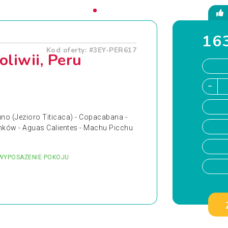
163
Kod oferty: #3EY-PER617
liwii, Peru
uno (Jezioro Titicaca) - Copacabana -
Inków - Aguas Calientes - Machu Picchu
WYPOSAŻENIE POKOJU