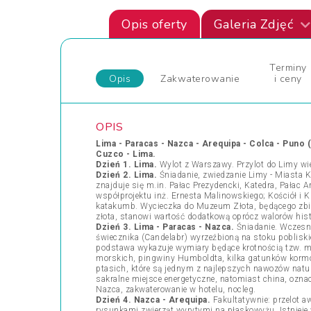
Opis oferty
Galeria Zdjęć
Terminy
Opis
Zakwaterowanie
i ceny
OPIS
Lima - Paracas - Nazca - Arequipa - Colca - Puno 
Cuzco - Lima.
Dzień 1. Lima.
Wylot z Warszawy. Przylot do Limy wie
Dzień 2. Lima.
Śniadanie, zwiedzanie Limy - Miasta K
znajduje się m.in. Pałac Prezydencki, Katedra, Pałac 
współprojektu inż. Ernesta Malinowskiego; Kościół i 
katakumb. Wycieczka do Muzeum Złota, będącego zb
złota, stanowi wartość dodatkową oprócz walorów hist
Dzień 3. Lima - Paracas - Nazca.
Śniadanie. Wczesna
świecznika (Candelabr) wyrzeźbioną na stoku pobliskie
podstawa wykazuje wymiary będące krotnością tzw. 
morskich, pingwiny Humboldta, kilka gatunków kormor
ptasich, które są jednym z najlepszych nawozów natu
sakralne miejsce energetyczne, natomiast china, ozna
Nazca, zakwaterowanie w hotelu, nocleg.
Dzień 4. Nazca - Arequipa.
Fakultatywnie: przelot 
rysunkami zwierząt wyrytymi na płaskowyżu. Istnieje w