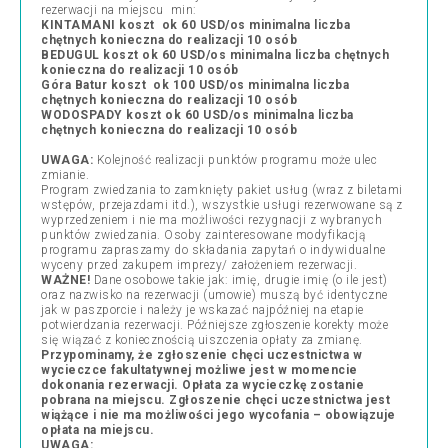
rezerwacji na miejscu min:
KINTAMANI
koszt ok 60 USD/os minimalna liczba
chętnych konieczna do realizacji 10 osób
BEDUGUL
koszt ok 60 USD/os minimalna liczba chętnych
konieczna do realizacji 10 osób
Góra Batur
koszt ok 100 USD/os minimalna liczba
chętnych konieczna do realizacji 10 osób
WODOSPADY
koszt ok 60 USD/os minimalna liczba
chętnych konieczna do realizacji 10 osób
UWAGA:
Kolejność realizacji punktów programu może ulec
zmianie.
Program zwiedzania to zamknięty pakiet usług (wraz z biletami
wstępów, przejazdami itd.), wszystkie usługi rezerwowane są z
wyprzedzeniem i nie ma możliwości rezygnacji z wybranych
punktów zwiedzania. Osoby zainteresowane modyfikacją
programu zapraszamy do składania zapytań o indywidualne
wyceny przed zakupem imprezy/ założeniem rezerwacji.
WAŻNE!
Dane osobowe takie jak: imię, drugie imię (o ile jest)
oraz nazwisko na rezerwacji (umowie) muszą być identyczne
jak w paszporcie i należy je wskazać najpóźniej na etapie
potwierdzania rezerwacji. Późniejsze zgłoszenie korekty może
się wiązać z koniecznością uiszczenia opłaty za zmianę.
Przypominamy, że zgłoszenie chęci uczestnictwa w
wycieczce fakultatywnej możliwe jest w momencie
dokonania rezerwacji. Opłata za wycieczkę zostanie
pobrana na miejscu. Zgłoszenie chęci uczestnictwa jest
wiążące i nie ma możliwości jego wycofania – obowiązuje
opłata na miejscu.
UWAGA: