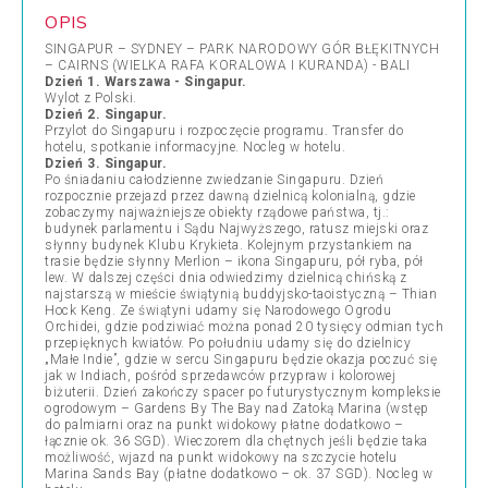
OPIS
SINGAPUR – SYDNEY – PARK NARODOWY GÓR BŁĘKITNYCH
– CAIRNS (WIELKA RAFA KORALOWA I KURANDA) - BALI
Dzień 1. Warszawa - Singapur.
Wylot z Polski.
Dzień 2. Singapur.
Przylot do Singapuru i rozpoczęcie programu. Transfer do
hotelu, spotkanie informacyjne. Nocleg w hotelu.
Dzień 3. Singapur.
Po śniadaniu całodzienne zwiedzanie Singapuru. Dzień
rozpocznie przejazd przez dawną dzielnicą kolonialną, gdzie
zobaczymy najważniejsze obiekty rządowe państwa, tj.:
budynek parlamentu i Sądu Najwyższego, ratusz miejski oraz
słynny budynek Klubu Krykieta. Kolejnym przystankiem na
trasie będzie słynny Merlion – ikona Singapuru, pół ryba, pół
lew. W dalszej części dnia odwiedzimy dzielnicą chińską z
najstarszą w mieście świątynią buddyjsko-taoistyczną – Thian
Hock Keng. Ze świątyni udamy się Narodowego Ogrodu
Orchidei, gdzie podziwiać można ponad 20 tysięcy odmian tych
przepięknych kwiatów. Po południu udamy się do dzielnicy
„Małe Indie”, gdzie w sercu Singapuru będzie okazja poczuć się
jak w Indiach, pośród sprzedawców przypraw i kolorowej
biżuterii. Dzień zakończy spacer po futurystycznym kompleksie
ogrodowym – Gardens By The Bay nad Zatoką Marina (wstęp
do palmiarni oraz na punkt widokowy płatne dodatkowo –
łącznie ok. 36 SGD). Wieczorem dla chętnych
jeśli będzie taka
możliwość, wjazd na punkt widokowy na szczycie hotelu
Marina Sands Bay (płatne dodatkowo – ok. 37 SGD)
.
Nocleg w