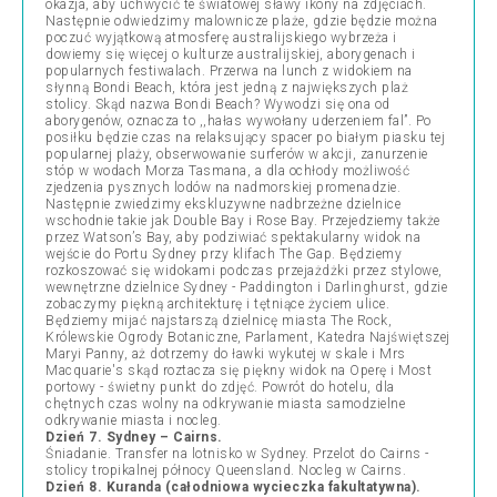
okazja, aby uchwycić te światowej sławy ikony na zdjęciach.
Następnie odwiedzimy malownicze plaże, gdzie będzie można
poczuć wyjątkową atmosferę australijskiego wybrzeża i
dowiemy się więcej o kulturze australijskiej, aborygenach i
popularnych festiwalach. Przerwa na lunch z widokiem na
słynną Bondi Beach, która jest jedną z największych plaż
stolicy. Skąd nazwa Bondi Beach? Wywodzi się ona od
aborygenów, oznacza to ,,hałas wywołany uderzeniem fal”. Po
posiłku będzie czas na relaksujący spacer po białym piasku tej
popularnej plaży, obserwowanie surferów w akcji, zanurzenie
stóp w wodach Morza Tasmana, a dla ochłody możliwość
zjedzenia pysznych lodów na nadmorskiej promenadzie.
Następnie zwiedzimy ekskluzywne nadbrzeżne dzielnice
wschodnie takie jak Double Bay i Rose Bay. Przejedziemy także
przez Watson’s Bay, aby podziwiać spektakularny widok na
wejście do Portu Sydney przy klifach The Gap. Będziemy
rozkoszować się widokami podczas przejażdżki przez stylowe,
wewnętrzne dzielnice Sydney - Paddington i Darlinghurst, gdzie
zobaczymy piękną architekturę i tętniące życiem ulice.
Będziemy mijać najstarszą dzielnicę miasta The Rock,
Królewskie Ogrody Botaniczne, Parlament, Katedra Najświętszej
Maryi Panny, aż dotrzemy do ławki wykutej w skale i Mrs
Macquarie's skąd roztacza się piękny widok na Operę i Most
portowy - świetny punkt do zdjęć. Powrót do hotelu, dla
chętnych czas wolny na odkrywanie miasta samodzielne
odkrywanie miasta i nocleg.
Dzień 7. Sydney – Cairns.
Śniadanie. Transfer na lotnisko w Sydney. Przelot do Cairns -
stolicy tropikalnej północy Queensland. Nocleg w Cairns.
Dzień 8. Kuranda (całodniowa wycieczka fakultatywna).