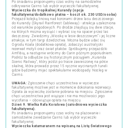
Po śniadaniu proponujemy czas wolny na samodzielne
odkrywanie Cairns lub wybór wycieczki fakultatywnej.
Wycieczka do tropikalnej Kurandy (opcja
fakultatywna/dodatkowo płatna – koszt ok. 230 USD/osoba)
Przejazd kolejką linową nad koronami drzew lasu deszczowego
do Kurandy (Skyrail Rainforest Cableway) -
atrakcja uzależniona
od warunków pogodowych
. Po drodze znajdują się dwie stacje,
na których można wysiąść i wybrać się na spacer przez las
deszczowy. Zwiedzimy „Wioskę w lesie deszczowym” i jej liczne
atrakcje, w tym targi dziedzictwa. Można będzie udać się
Ogrodu Koala (dodatkowa opłata), zobaczyć australijski
rezerwat motyli oraz świat ptaków. Spróbujemy przejażdżki
Amfibią, a następnie wrócimy do Carin późnym popołudniem.
Podróż ta odbędzie się historycznym pociągiem „Kuranda
Scenic Railway”, który jeździ po trasie zawieszonej na półce
skalnej, która prowadzi przez 15 ręcznie wycinanych tuneli
gdzie będziemy mijać spektakularne wodospady. Nocleg w
Cairns.
UWAGA:
Zgłoszenie chęci uczestnictwa w wycieczce
fakultatywnej możliwe jest w momencie dokonania rezerwacji.
Opłata za wycieczkę zostanie pobrana na miejscu. Zgłoszenie
chęci uczestnictwa jest wiążące i nie ma możliwości jego
wycofania – obowiązuje opłata na miejscu.
Dzień 9. Wielka Rafa Koralowa (całodniowa wycieczka
fakultatywna).
Po śniadaniu proponujemy czas wolny na plażowanie i
samodzielne zwiedzanie Cairns lub wybór wycieczki
fakultatywnej.
Wycieczka katamaranem na wpisaną na Listę Światowego