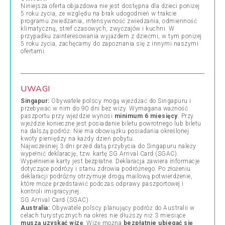
Niniejsza oferta objazdowa nie jest dostępna dla dzieci poniżej
5 roku życia, ze względu na brak udogodnień w trakcie
programu zwiedzania, intensywność zwiedzania, odmienność
klimatyczną, stref czasowych, zwyczajów i kuchni. W
przypadku zainteresowania wyjazdem z dziećmi, w tym poniżej
5 roku życia, zachęcamy do zapoznania się z innymi naszymi
ofertami.
UWAGI
Singapur:
Obywatele polscy mogą wjeżdżać do Singapuru i
przebywać w nim do 90 dni bez wizy. Wymagana ważność
paszportu przy wjeździe wynosi
minimum 6 miesięcy
. Przy
wjeździe konieczne jest posiadanie biletu powrotnego lub biletu
na dalszą podróż. Nie ma obowiązku posiadania określonej
kwoty pieniędzy na każdy dzień pobytu.
Najwcześniej 3 dni przed datą przybycia do Singapuru należy
wypełnić deklarację, tzw. kartę SG Arrival Card (SGAC).
Wypełnienie karty jest bezpłatne. Deklaracja zawiera informacje
dotyczące podróży i stanu zdrowia podróżnego. Po złożeniu
deklaracji podróżny otrzymuje drogą mailową potwierdzenie,
które może przedstawić podczas odprawy paszportowej i
kontroli imigracyjnej.
SG Arrival Card (SGAC)
Australia:
Obywatele polscy planujący podróż do Australii w
celach turystycznych na okres nie dłuższy niż 3 miesiące
muszą uzyskać wizę
. Wizę można
bezpłatnie ubiegać się