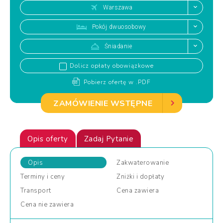
Warszawa
Pokój dwuosobowy
Śniadanie
Dolicz opłaty obowiązkowe
Pobierz ofertę w .PDF
ZAMÓWIENIE WSTĘPNE
Opis oferty
Zadaj Pytanie
Opis
Zakwaterowanie
Terminy
i ceny
Zniżki
i dopłaty
Transport
Cena
zawiera
Cena
nie zawiera