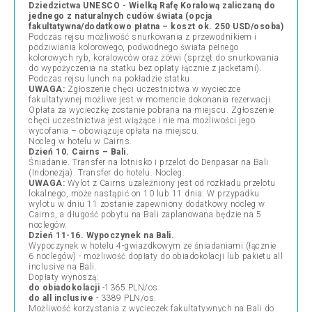
Dziedzictwa UNESCO - Wielką Rafę Koralową zaliczaną do
jednego z naturalnych cudów świata (opcja
fakultatywna/dodatkowo płatna – koszt ok. 250 USD/osoba)
Podczas rejsu możliwość snurkowania z przewodnikiem i
podziwiania kolorowego, podwodnego świata pełnego
kolorowych ryb, koralowców oraz żółwi (sprzęt do snurkowania
do wypożyczenia na statku bez opłaty łącznie z jacketami).
Podczas rejsu lunch na pokładzie statku.
UWAGA:
Zgłoszenie chęci uczestnictwa w wycieczce
fakultatywnej możliwe jest w momencie dokonania rezerwacji.
Opłata za wycieczkę zostanie pobrana na miejscu. Zgłoszenie
chęci uczestnictwa jest wiążące i nie ma możliwości jego
wycofania – obowiązuje opłata na miejscu.
Nocleg w hotelu w Cairns.
Dzień 10. Cairns – Bali.
Śniadanie. Transfer na lotnisko i przelot do Denpasar na Bali
(Indonezja). Transfer do hotelu. Nocleg.
UWAGA:
Wylot z Cairns uzależniony jest od rozkładu przelotu
lokalnego, może nastąpić on 10 lub 11 dnia. W przypadku
wylotu w dniu 11 zostanie zapewniony dodatkowy nocleg w
Cairns, a długość pobytu na Bali zaplanowana będzie na 5
noclegów.
Dzień 11-16. Wypoczynek na Bali.
Wypoczynek w hotelu 4-gwiazdkowym ze śniadaniami (łącznie
6 noclegów) - możliwość dopłaty do obiadokolacji lub pakietu all
inclusive na Bali.
Dopłaty wynoszą:
do obiadokolacji
-1365 PLN/os.
do all inclusive
- 3389 PLN/os.
Możliwość korzystania z wycieczek fakultatywnych na Bali do