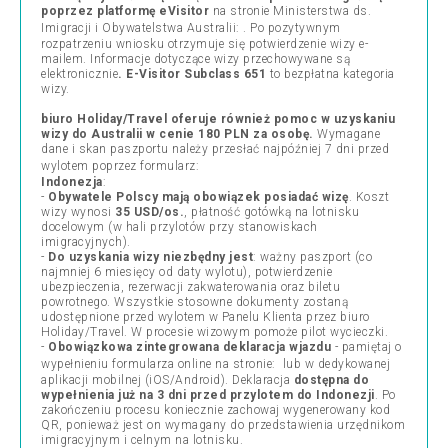
poprzez platformę eVisitor
na stronie Ministerstwa ds.
Imigracji i Obywatelstwa Australii:
. Po pozytywnym
rozpatrzeniu wniosku otrzymuje się potwierdzenie wizy e-
mailem. Informacje dotyczące wizy przechowywane są
elektronicznie
. E-Visitor Subclass 651
to bezpłatna kategoria
wizy.
biuro Holiday/Travel oferuje również pomoc w uzyskaniu
wizy do Australii w cenie 180 PLN za osobę.
Wymagane
dane i skan paszportu należy
przesłać najpóźniej 7 dni przed
wylotem
poprzez formularz:
Indonezja
:
-
Obywatele Polscy mają obowiązek posiadać wizę
. Koszt
wizy wynosi
35 USD/os.
, płatność gotówką na lotnisku
docelowym (w hali przylotów przy stanowiskach
imigracyjnych).
-
Do uzyskania wizy niezbędny jest
: ważny paszport (co
najmniej 6 miesięcy od daty wylotu), potwierdzenie
ubezpieczenia, rezerwacji zakwaterowania oraz biletu
powrotnego. Wszystkie stosowne dokumenty zostaną
udostępnione przed wylotem w Panelu Klienta przez biuro
Holiday/Travel. W procesie wizowym pomoże pilot wycieczki.
-
Obowiązkowa zintegrowana deklaracja wjazdu
- pamiętaj o
wypełnieniu formularza online na stronie:
lub w dedykowanej
aplikacji mobilnej (iOS/Android). Deklaracja
dostępna do
wypełnienia już na 3 dni przed przylotem do Indonezji
. Po
zakończeniu procesu koniecznie zachowaj wygenerowany kod
QR, ponieważ jest on wymagany do przedstawienia urzędnikom
imigracyjnym i celnym na lotnisku.