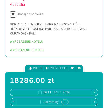
Australia
Dodaj do schowka
SINGAPUR – SYDNEY – PARK NARODOWY GÓR
BŁĘKITNYCH – CAIRNS (WIELKA RAFA KORALOWA I
KURANDA) - BALI
WYPOSAŻENIE HOTELU
WYPOSAŻENIE POKOJU
POLUB
PODZIEL SIĘ!
18286.00 zł
09.11 - 24.11.2026
Uczestnicy