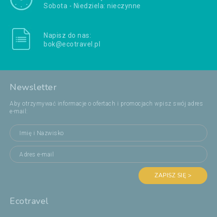
Sobota - Niedziela: nieczynne
Napisz do nas:
bok@ecotravel.pl
Newsletter
Aby otrzymywać informacje o ofertach i promocjach wpisz swój adres
e-mail:
ZAPISZ SIĘ >
Ecotravel