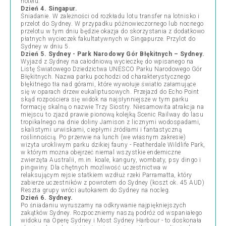
hotelu.
Dzień 4. Singapur.
Śniadanie. W zależności od rozkładu lotu transfer na lotnisko i
przelot do Sydney. W przypadku późnowieczornego lub nocnego
przelotu w tym dniu będzie okazja do skorzystania z dodatkowo
płatnych wycieczek fakultatywnych w Singapurze. Przylot do
Sydney w dniu 5.
Dzień 5. Sydney - Park Narodowy Gór Błękitnych – Sydney.
Wyjazd z Sydney na całodniową wycieczkę do wpisanego na
Listę Światowego Dziedzictwa UNESCO Parku Narodowego Gór
Błękitnych. Nazwa parku pochodzi od charakterystycznego
błękitnego tła nad górami, które wywołuje światło załamujące
się w oparach drzew eukaliptusowych. Przejazd do Echo Point
skąd rozpościera się widok na najsłynniejsze w tym parku
formację skalną o nazwie Trzy Siostry. Niesamowita atrakcja na
miejscu to zjazd prawie pionową kolejką Scenic Railway do lasu
tropikalnego na dnie doliny Jamison z licznymi wodospadami,
skalistymi urwiskami, ciepłymi źródłami i fantastyczną
roślinnością. Po przerwie na lunch (we własnym zakresie)
wizyta urokliwym parku dzikiej fauny - Featherdale Wildlife Park,
w którym można obejrzeć niemal wszystkie endemiczne
zwierzęta Australii, m.in. koale, kangury, wombaty, psy dingo i
pingwiny. Dla chętnych możliwość uczestnictwa w
relaksującym rejsie statkiem wzdłuż rzeki Parramatta, który
zabierze uczestników z powrotem do Sydney (koszt ok. 45 AUD)
Reszta grupy wróci autokarem do Sydney na nocleg.
Dzień 6. Sydney.
Po śniadaniu wyruszamy na odkrywanie najpiękniejszych
zakątków Sydney. Rozpoczniemy naszą podróż od wspaniałego
widoku na Operę Sydney i Most Sydney Harbour - to doskonała