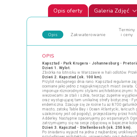
Opis oferty
Galeria Zdjęć
Terminy
Opis
Zakwaterowanie
i ceny
OPIS
Kapsztad - Park Krugera - Johannesburg - Pretori
Dzień 1. Wylot.
Zbiórka na lotnisku w Warszawie w hali odlotów. Prze
Dzień 2. Kapsztad (ok. 100 km).
Przylot następnego dnia rano. Kapsztad regularnie zaj
oceniane jako jedno z najpiękniejszych miast świata
imponuje różnorodnymi stylami architektonicznymi:
wieżowcami ze stali i szkła, tworząc zupełnie wyjątko
oraz występującej tam unikalnej strefy biotycznej - 
endemiczna. Szacuje się ze rośnie tu aż 8700 gatunkó
miasto, zatokę Table Bay i Ocean Atlantycki, łańcuch 
uzależniony jest od pogody), przejeżdżamy przez hist
Adderley. Następnie spacerujemy po wspaniałych Ogro
zatrzymujemy się na sesje zdjęciową w bajecznie kolor
Dzień 3. Kapsztad - Stellenbosch (ok. 250 km).
Po śniadaniu wyjazd na jedna z najbardziej urokliwyc
przylądkowej architektury, uniwersytetu oraz dębowyc