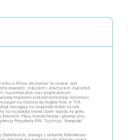
ylko w Afryce, ale również na świecie. Jest
woma oceanami: Indyjskim i Atlantyckim. Kapsztad
skim, muzułmańskim oraz współczesnymi
anialej tropikalno-śródziemnomorskiej roślinności
eryzujące się nadzwyczaj bogata flora, w 75%
kąd rozciągają się wspaniale widoki na cale
my na nią kolejka linowa (dzień wjazdu na goreć
 Miejskim, Placu Grande Paradę i głównej ulicy
zydencja Prezydenta RPA: Tuynhuys. Nieopodal
 Stellenbosch, znanego z unikalnej holendersko-
iasto otoczone jest malowniczymi dolinami wśród