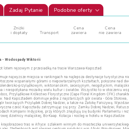
Zadaj Pytanie
Podobne oferty
Zniżki
Cena
Cena
i dopłaty
Transport
zawiera
nie zawiera
a - Wodospady Wiktorii
lot lotem rejsowym z przesiadką na trasie Warszawa-Kapsztad.
muje najwyższe miejsca w rankingach na najlepsza destynacje turystyczna nie t
. Otoczone wspaniałymi górami o niepowtarzalnych kształtach, położone nad d
 holendersko-przylądkowym, wiktoriańskim, secesyjnym, neogotyckim, malaj
wa i niespotykana mozaikę wielu kultur i światów. Wszystko to w otoczeniu wsp
Fynbos, Przylądkowe Królestwo Florystyczne (Cape Floral Kingdom CFK) charakt
w. Nad Kapsztadem dominuje jedna z najstarszych gór świata - Góra Stołowa, s
gór tworzących Przylądek Dobrej Nadziei, a także na Zatokę Fałszywą. Wjeżdża
oryczna cześć Kapsztadu zatrzymując się przy: Zamku Dobrej Nadziei, Ratuszu
dach Kompanii Indyjskiej, przy których znajdują się budynki Parlamentu i re
owej dzielnicy malajskiej, Bo-Kaap. Kolacja i nocleg w hotelu w Kapsztadzie.
h krajobrazowo tras w Afryce: szlakiem winnym do miasteczka uniwersyteckiego
h alei. Stellenbosch jest również centrum produkcji win Afryki Południowej. M