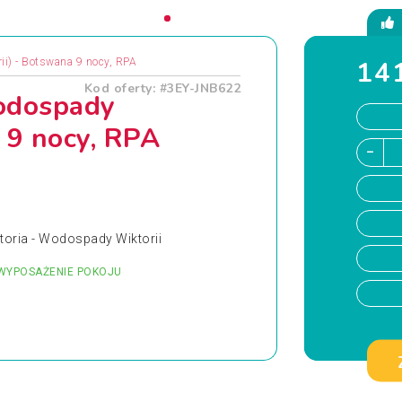
141
i) - Botswana 9 nocy, RPA
Kod oferty: #3EY-JNB622
odospady
 9 nocy, RPA
toria - Wodospady Wiktorii
WYPOSAŻENIE POKOJU