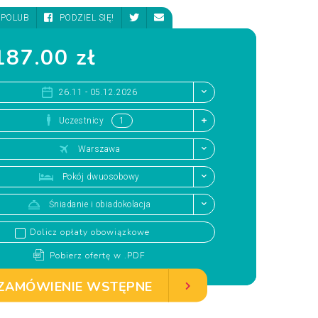
POLUB
PODZIEL SIĘ!
87.00 zł
26.11 - 05.12.2026
Uczestnicy
Warszawa
Pokój dwuosobowy
Śniadanie i obiadokolacja
Dolicz opłaty obowiązkowe
Pobierz ofertę w .PDF
ZAMÓWIENIE WSTĘPNE