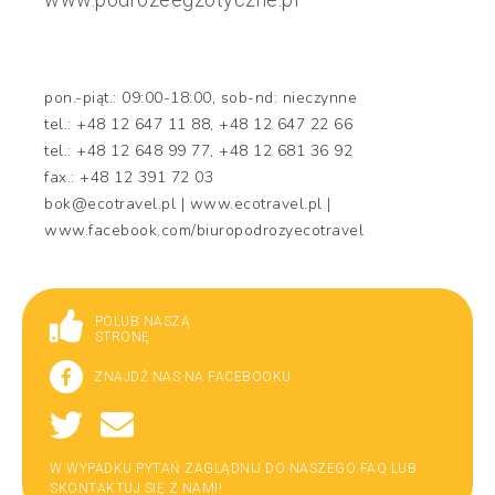
pon.-piąt.: 09:00-18:00, sob-nd: nieczynne
tel.: +48 12 647 11 88, +48 12 647 22 66
tel.: +48 12 648 99 77, +48 12 681 36 92
fax.: +48 12 391 72 03
bok@ecotravel.pl | www.ecotravel.pl |
www.facebook.com/biuropodrozyecotravel
POLUB NASZĄ
STRONĘ
ZNAJDŹ NAS NA FACEBOOKU
W WYPADKU PYTAŃ ZAGLĄDNIJ DO NASZEGO FAQ LUB
SKONTAKTUJ SIĘ Z NAMI!