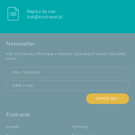
Napisz do nas:
bok@ecotravel.pl
Newsletter
Aby otrzymywać informacje o ofertach i promocjach wpisz swój adres
e-mail:
ZAPISZ SIĘ >
Ecotravel
Kontakt
Partnerzy