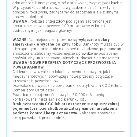
odmienność klimatyczną, stref czasowych, zwyczajów i kuchni.
W przypadku zainteresowania wyjazdem z dziećmi, w tym
poniżej 5 roku życia, zachęcamy do zapoznania się z innymi
naszymi ofertami.
UWAGA:
Podczas przejazdów pociągami zabronione jest
posiadanie aerozoli powyżej 100 ml zarówno w bagażu
podręcznym, jak i bagażu głównym.
WAŻNE:
Na miejscu akceptowane są
wyłącznie dolary
amerykańskie wydane po 2013 roku
. Banknoty muszą być w
nienagannym stanie – nie mogą być uszkodzone, popisane ani
zniszczone. Zalecamy wcześniejsze sprawdzenie posiadanej
gotówki, aby uniknąć ewentualnych trudności z płatnościami.
UWAGA! NOWE PRZEPISY DOTYCZĄCE PRZEWOŻENIA
POWERBANKÓW
Od teraz na wszystkich lotach, zarówno krajowych, jak i
międzynarodowych, obowiązują nowe przepisy dotyczące
przewożenia powerbanków:
Dozwolone są wyłącznie powerbanki z certyfikatem CCC (China
Compulsory Certificate).
Powerbanki o pojemności powyżej 20 000 mAh będą
konfiskowane, niezależnie od kierunku lotu.
Brak oznaczenia CCC lub przekroczenie dopuszczalnej
pojemności może skutkować zatrzymaniem urządzenia
podczas kontroli bezpieczeństwa.
Zalecamy sprawdzić
swój powerbank przed podróżą.