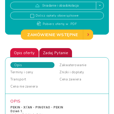
Śniadanie i obiadokolacja
Dolicz opłaty obowiązkowe
Pobierz ofertę w .PDF
ZAMÓWIENIE WSTĘPNE
Opis oferty
Zadaj Pytanie
Opis
Zakwaterowanie
Terminy
i ceny
Zniżki
i dopłaty
Transport
Cena
zawiera
Cena
nie zawiera
OPIS
PEKIN - XI'AN - PINGYAO - PEKIN
Dzień 1.