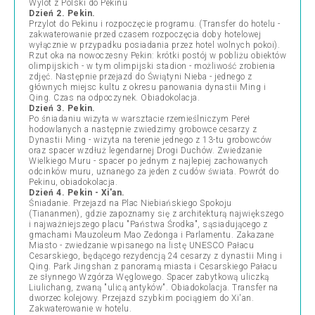
Wylot z Polski do Pekinu
Dzień 2. Pekin.
Przylot do Pekinu i rozpoczęcie programu. (Transfer do hotelu -
zakwaterowanie przed czasem rozpoczęcia doby hotelowej
wyłącznie w przypadku posiadania przez hotel wolnych pokoi).
Rzut oka na nowoczesny Pekin: krótki postój w pobliżu obiektów
olimpijskich - w tym olimpijski stadion - możliwość zrobienia
zdjęć. Następnie przejazd do Świątyni Nieba - jednego z
głównych miejsc kultu z okresu panowania dynastii Ming i
Qing. Czas na odpoczynek. Obiadokolacja.
Dzień 3. Pekin.
Po śniadaniu wizyta w warsztacie rzemieślniczym Pereł
hodowlanych a następnie zwiedzimy grobowce cesarzy z
Dynastii Ming - wizyta na terenie jednego z 13-tu grobowców
oraz spacer wzdłuż legendarnej Drogi Duchów. Zwiedzanie
Wielkiego Muru - spacer po jednym z najlepiej zachowanych
odcinków muru, uznanego za jeden z cudów świata. Powrót do
Pekinu, obiadokolacja.
Dzień 4. Pekin - Xi'an.
Śniadanie. Przejazd na Plac Niebiańskiego Spokoju
(Tiananmen), gdzie zapoznamy się z architekturą największego
i najważniejszego placu "Państwa Środka", sąsiadującego z
gmachami Mauzoleum Mao Zedonga i Parlamentu. Zakazane
Miasto - zwiedzanie wpisanego na listę UNESCO Pałacu
Cesarskiego, będącego rezydencją 24 cesarzy z dynastii Ming i
Qing. Park Jingshan z panoramą miasta i Cesarskiego Pałacu
ze słynnego Wzgórza Węglowego. Spacer zabytkową uliczką
Liulichang, zwaną "ulicą antyków". Obiadokolacja. Transfer na
dworzec kolejowy. Przejazd szybkim pociągiem do Xi'an.
Zakwaterowanie w hotelu.