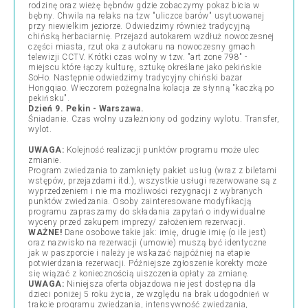
rodzinę oraz wieżę bębnów gdzie zobaczymy pokaz bicia w
bębny. Chwila na relaks na tzw "uliczce barów" usytuowanej
przy niewielkim jeziorze. Odwiedzimy również tradycyjną
chińską herbaciarnię. Przejazd autokarem wzdłuż nowoczesnej
części miasta, rzut oka z autokaru na nowoczesny gmach
telewizji CCTV. Krótki czas wolny w tzw. "art zone 798" -
miejscu które łączy kulturę, sztukę określane jako pekińskie
SoHo. Następnie odwiedzimy tradycyjny chiński bazar
Hongqiao. Wieczorem pożegnalna kolacja ze słynną "kaczką po
pekińsku".
Dzień 9. Pekin - Warszawa.
Śniadanie. Czas wolny uzależniony od godziny wylotu. Transfer,
wylot.
UWAGA:
Kolejność realizacji punktów programu może ulec
zmianie.
Program zwiedzania to zamknięty pakiet usług (wraz z biletami
wstępów, przejazdami itd.), wszystkie usługi rezerwowane są z
wyprzedzeniem i nie ma możliwości rezygnacji z wybranych
punktów zwiedzania. Osoby zainteresowane modyfikacją
programu zapraszamy do składania zapytań o indywidualne
wyceny przed zakupem imprezy/ założeniem rezerwacji.
WAŻNE!
Dane osobowe takie jak: imię, drugie imię (o ile jest)
oraz nazwisko na rezerwacji (umowie) muszą być identyczne
jak w paszporcie i należy je wskazać najpóźniej na etapie
potwierdzania rezerwacji. Późniejsze zgłoszenie korekty może
się wiązać z koniecznością uiszczenia opłaty za zmianę.
UWAGA:
Niniejsza oferta objazdowa nie jest dostępna dla
dzieci poniżej 5 roku życia, ze względu na brak udogodnień w
trakcie programu zwiedzania, intensywność zwiedzania,