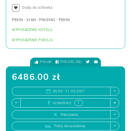
Dodaj do schowka
PEKIN - XI'AN - PINGYAO - PEKIN
WYPOSAŻENIE HOTELU
WYPOSAŻENIE POKOJU
POLUB
PODZIEL SIĘ!
6486.00 zł
03.03 - 11.03.2027
Uczestnicy
Warszawa
Pokój dwuosobowy