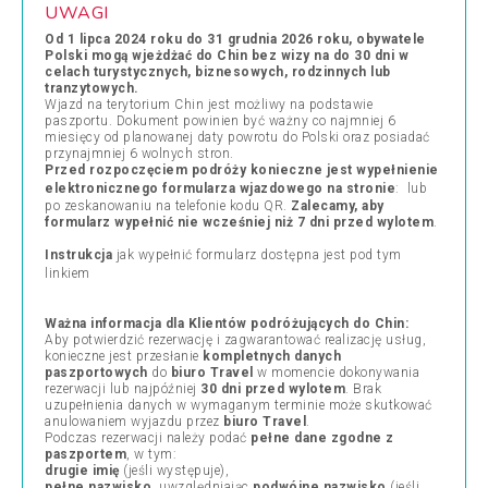
UWAGI
Od 1 lipca 2024 roku
do
31 grudnia 2026
roku
, obywatele
Polski mogą wjeżdżać do Chin bez wizy na do 30 dni w
celach turystycznych, biznesowych, rodzinnych lub
tranzytowych.
Wjazd na terytorium Chin jest możliwy na podstawie
paszportu. Dokument powinien być ważny co najmniej 6
miesięcy od planowanej daty powrotu do Polski oraz posiadać
przynajmniej 6 wolnych stron.
Przed rozpoczęciem podróży konieczne jest wypełnienie
elektronicznego formularza wjazdowego na stronie
:
lub
po zeskanowaniu na telefonie kodu QR.
Zalecamy, aby
formularz wypełnić nie wcześniej niż 7 dni przed wylotem
.
Instrukcja
jak wypełnić formularz dostępna jest pod tym
linkiem
Ważna informacja dla Klientów podróżujących do Chin:
Aby potwierdzić rezerwację i zagwarantować realizację usług,
konieczne jest przesłanie
kompletnych danych
paszportowych
do
biuro Travel
w momencie dokonywania
rezerwacji lub najpóźniej
30 dni przed wylotem
. Brak
uzupełnienia danych w wymaganym terminie może skutkować
anulowaniem wyjazdu przez
biuro Travel
.
Podczas rezerwacji należy podać
pełne dane zgodne z
paszportem
, w tym:
drugie imię
(jeśli występuje),
pełne nazwisko
, uwzględniając
podwójne nazwisko
(jeśli