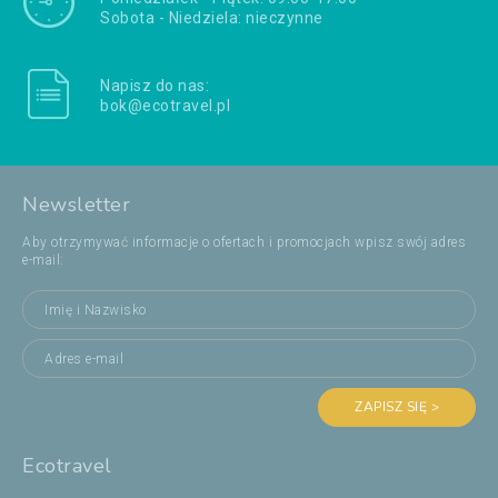
Sobota - Niedziela: nieczynne
Napisz do nas:
bok@ecotravel.pl
Newsletter
Aby otrzymywać informacje o ofertach i promocjach wpisz swój adres
e-mail:
ZAPISZ SIĘ >
Ecotravel