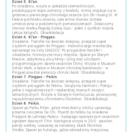
Dzień 5. Xi'an.
Po śniadaniu, wizyta w zakładzie rzemieślniczym,
produkującym kopie żołnierzy z terakoty. Armia znajduje się w
grobowcu pierwszego chińskiego cesarza Qin Shi Huang Di. W
trakcie pochówku cesarza, cała armia również została
umieszczona w podziemnych pomieszczeniach. Zobaczymy
również Wielką Pagodę Dzikiej Gęsi - jeden z symboli miasta.
Lekcja kaligrafii. Obiadokolacja
Dzień 6. Xi'an - Pingyao.
Śniadanie. Transfer na dworzec kolejowy, przejazd super
szybkim pociągiem do Pingyao - malowniczego miasteczka,
wpisanego na listę UNESCO. Po przyjeździe transfer i
zwiedzanie. Historyczne mury miejskie. Spacer po Starym
Mieście, zabytkową ulicą Ming i Qing oraz uliczkami
przypominającymi dawne cesarskie Chiny. Wizyta w Muzeum
Sztuki Walk, a także w Muzeum chińskiej bankowości - w
Pingyao powstał pierwszy chiński bank. Obiadokolacja.
Dzień 7. Pingyao - Pekin.
Śniadanie. Transfer na dworzec kolejowy, przejazd super
szybkim pociągiem do Pekinu. Świątynia Harmonii i Pokoju -
jedna z najpiękniejszych i najbardziej znanych świątyń
lamaistycznych. Wizyta w Świątyni Konfucjusza, poświęconej
najwybitniejszemu chińskiemu filozofowi. Obiadokolacja.
Dzień 8. Pekin.
Spacer po Parku Ritan, gdzie mieszkańcy stolicy uprawiają
poranne ćwiczenia Tai Chi. Powrót do hotelu na śniadanie.
Przejazd do Letniego Pałacu - będącego największym cesarskim
ogrodem dawnych Chin. Następnie wizyta w ZOO - pawilon
pandy wielkiej, uważanej za narodowy skarb Państwa
Środka. Spacer po hutongu, gdzie odwiedzimy miejscową