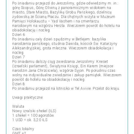
Po śniadaniu przejazd do Jerozolimy, gdzie odwiedzimy m. in.:
górę Scopus, Górę Oliwną z panoramicznym widokiem na
miasto, Stare Miasto, Bazylikę Grobu Pańskiego, dzielnicę
żydowską ze Ścianą Płaczu. Dla chętnych wizyta w Muzeum
Pamięci Holokaustu – Yad Vashem i na cmentarzu
narodowym na wzgórzu Herzla. Wieczorem powrót do hotelu na
obiadokolację i nocleg.
Dzień 6
Po śniadaniu cały dzień spędzimy w Betlejem: bazylika
narodzenia pańskiego, studnia Dawida, kościół Św. Katarzyny
Aleksandryjskiej, grota mleczna. Wieczorem obiadokolacja i
nocleg.
Dzień 7
Po śniadaniu dalszy ciąg zwiedzania Jerozolimy: Kneset
(izraelski parlament), Świątynia Księgi, Ein Karem (miejsce
narodzin Jana Chrzciciela), wzgórze Syjon. Po południu czas
wolny na indywidualne zwiedzanie i zakup pamiątek. Wieczorem
powrót do hotelu na obiadokolację i nocleg.
Dzień 8
Po śniadaniu przejazd na lotnisko w Tel Avivie. Przelot do kraju.
Uwagi praktyczne:
Waluta
Nowy izralski shekel (ILS)
1 shekel = 100 agorotów
1 USD = ok. 3,20 ILS
Czas lokalny
GMT +2