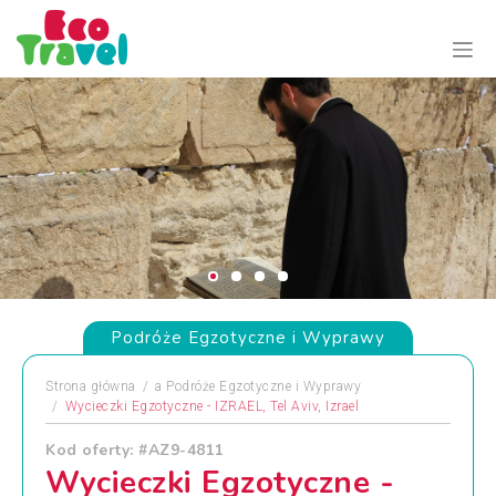
Podróże Egzotyczne i Wyprawy
Strona główna
a
Podróże Egzotyczne i Wyprawy
Wycieczki Egzotyczne - IZRAEL, Tel Aviv, Izrael
Kod oferty: #AZ9-4811
Wycieczki Egzotyczne -