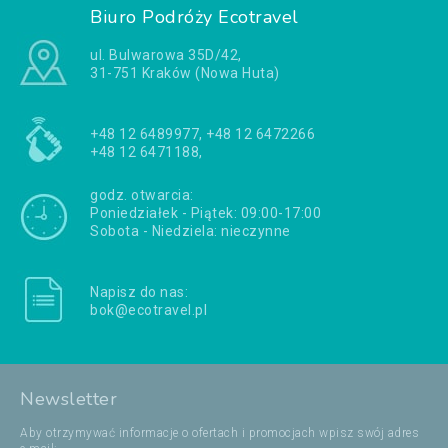
Biuro Podróży Ecotravel
ul. Bulwarowa 35D/42,
31-751 Kraków (Nowa Huta)
+48 12 6489977, +48 12 6472266
+48 12 6471188,
godz. otwarcia:
Poniedziałek - Piątek: 09:00-17:00
Sobota - Niedziela: nieczynne
Napisz do nas:
bok@ecotravel.pl
Newsletter
Aby otrzymywać informacje o ofertach i promocjach wpisz swój adres