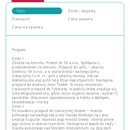
Opis
Zniżki
i dopłaty
Transport
Cena
zawiera
Cena
nie zawiera
Program:
Dzień 1
Zbiórka na lotnisku. Przelot do Tel Avivu. Spotkanie z
przewodnikiem na lotnisku. Przejazd do Jaffy – obecnie
dzielnicy Tel Avivu, a w starożytności ważnego portu.
Zobaczymy tu m. in.: port z latarnią morską, meczet
Mahamoudia oraz pchli targ Shuk Hapishpeshim. Następnie
przejazd do dzielnicy Neve Tzedek. W miarę możliwości
czasowych przejazd do Tyberiady, w pobliżu której znajduje się
Góra Błogosławieństw, gdzie Jezus wygłosił kazanie i wybrał 12
apostołów. Wieczorem zakwaterowanie w hotelu w Betlejem,
obiadokolacja i nocleg.
Dzień 2
Po śniadaniu przejazd do starożytnej Cezarei – miasta
portowego nazwanego tak przez Heroda Wielkiego na cześć
cesarza Augusta, największego miasta Izraela i równocześnie
jego stolica w okresie rzymskim. Następnie przejazd do Hajfy –
miasta położonego nad Morzem Śródziemnym, na zboczach