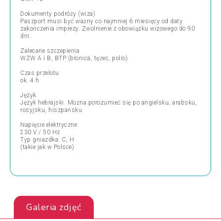
Dokumenty podróży (wiza)
Paszport musi być ważny co najmniej 6 miesięcy od daty
zakończenia imprezy. Zwolnienie z obowiązku wizowego do 90
dni.
Zalecane szczepienia
WZW A i B, BTP (błonica, tężec, polio)
Czas przelotu
ok. 4 h
Język
Język hebrajski. Można porozumieć się po angielsku, arabsku,
rosyjsku, hiszpańsku.
Napięcie elektryczne
230 V / 50 Hz
Typ gniazdka: C, H
(takie jak w Polsce)
Galeria zdjęć