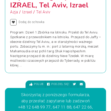
IZRAEL, Tel Aviv, Izrael
/
/
Azja
Izrael
Tel Aviv
Dodaj do schowka
Program: Dzień 1 Zbiórka na lotnisku. Przelot do Tel Avivu.
Spotkanie z przewodnikiem na lotnisku. Przejazd do Jaffy –
obecnie dzielnicy Tel Avivu, a w starożytności ważnego
portu. Zobaczymy tu m. in.: port z latarnią morską, meczet
Mahamoudia oraz pchli targ Shuk Hapishpeshim.
Następnie przejazd do dzielnicy Neve Tzedek. W miarę
możliwości czasowych przejazd do Tyberiady, w pobliżu
której ...
POLUB
PODZIEL SIĘ!
Skorzystaj z poniższego formularza,
aby przesłać zapytanie lub zadzwoń
+48 12 648 99 77, 647 11 88, 647 22 66,