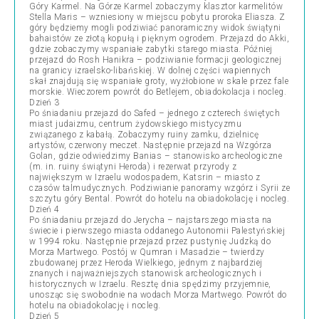
Góry Karmel. Na Górze Karmel zobaczymy klasztor karmelitów
Stella Maris – wzniesiony w miejscu pobytu proroka Eliasza. Z
góry będziemy mogli podziwiać panoramiczny widok świątyni
bahaistów ze złotą kopułą i pięknym ogrodem. Przejazd do Akki,
gdzie zobaczymy wspaniałe zabytki starego miasta. Później
przejazd do Rosh Hanikra – podziwianie formacji geologicznej
na granicy izraelsko-libańskiej. W dolnej części wapiennych
skał znajdują się wspaniałe groty, wyżłobione w skale przez fale
morskie. Wieczorem powrót do Betlejem, obiadokolacja i nocleg.
Dzień 3
Po śniadaniu przejazd do Safed – jednego z czterech świętych
miast judaizmu, centrum żydowskiego mistycyzmu
związanego z kabałą. Zobaczymy ruiny zamku, dzielnicę
artystów, czerwony meczet. Następnie przejazd na Wzgórza
Golan, gdzie odwiedzimy Banias – stanowisko archeologiczne
(m. in. ruiny świątyni Heroda) i rezerwat przyrody z
największym w Izraelu wodospadem, Katsrin – miasto z
czasów talmudycznych. Podziwianie panoramy wzgórz i Syrii ze
szczytu góry Bental. Powrót do hotelu na obiadokolację i nocleg.
Dzień 4
Po śniadaniu przejazd do Jerycha – najstarszego miasta na
świecie i pierwszego miasta oddanego Autonomii Palestyńskiej
w 1994 roku. Następnie przejazd przez pustynię Judzką do
Morza Martwego. Postój w Qumran i Masadzie – twierdzy
zbudowanej przez Heroda Wielkiego, jednym z najbardziej
znanych i najważniejszych stanowisk archeologicznych i
historycznych w Izraelu. Resztę dnia spędzimy przyjemnie,
unosząc się swobodnie na wodach Morza Martwego. Powrót do
hotelu na obiadokolację i nocleg.
Dzień 5