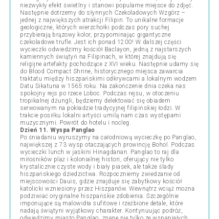
niezwykły efekt świetlny i stanowi popularne miejsce do zdjęć.
Następnie dotrzemy do słynnych Czekoladowych Wzgórz –
jednej z największych atrakcji Filipin. To unikalne formacje
geologiczne, których wierzchołki podczas pory suchej
przybierają brązowy kolor, przypominając gigantyczne
czekoladowe trufle. Jest ich ponad 1200! W dalszej części
wycieczki odwiedzimy kościół Baclayon, jedną z najstarszych
kamiennych świątyń na Filipinach, w której znajdują się
religijne artefakty pochodzące z XVI wieku. Następnie udamy się
do Blood Compact Shrine, historycznego miejsca zawarcia
traktatu między hiszpańskimi odkrywcami a lokalnym wodzem
Datu Sikatuna w 1565 roku. Na zakończenie dnia czeka nas
spokojny rejs po rzece Loboc. Podczas rejsu, w otoczeniu
tropikalnej dżungli, będziemy delektować się obiadem
serwowanym na pokładzie tradycyjnej filipińskiej łodzi. W
trakcie posiłku lokalni artyści umilą nam czas występami
muzycznymi. Powrót do hotelu i nocleg.
Dzień 11. Wyspa Panglao
Po śniadaniu wyruszymy na całodniową wycieczkę po Panglao,
największej z 73 wysp otaczających prowincję Bohol. Podczas
wycieczki lunch w jaskini Hinagdanan. Panglao to raj dla
miłośników plaż i kolonialnej histori, oferujący nie tylko
krystalicznie czyste wody i biały piasek, ale także ślady
hiszpańskiego dziedzictwa. Rozpoczniemy zwiedzanie od
miejscowości Dauis, gdzie znajduje się zabytkowy kościół
katolicki wzniesiony przez Hiszpanów. Wewnątrz wciąż można
podziwiać oryginalne hiszpańskie zdobienia. Szczególnie
imponujące są malowidła sufitowe i rzeźbione detale, które
nadają świątyni wyjątkowy charakter. Kontynuując podróż,
odwiedzimy miasto Panglao, znane nie tylko ze wspaniałych