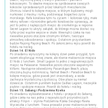
Beach, idylliczną plażę z białym piaskiem i palmami
kokosowymi. To idealne miejsce na spróbowanie świeżych
kokosów sprzedawanych przez lokalnych mieszkańców.
Shimizu Island to kolejne miejsce, w którym będziemy mogli
nurkować z maską i rurką, podziwiając bogactwo życia
morskiego. Rafa koralowa tętni tu życiem – kolorowe ryby, małe
rekiny rafowe i różnorodne gatunki koralowców sprawiają, że
jest to jedno z najlepszych miejsc do snorkelingu w regionie.
Secret Lagoon to ukryty zakątek, do którego można dostać się
tylko przez wąskie wejście w skale. Wewnątrz czeka na nas
niewielkie jezioro otoczone stromymi klifami, tworzące
atmosferę odosobnienia i spokoju. Ostatnim przystankiem
będzie Payong Payong Beach. Po zakończeniu rejsu powrót do
hotelu na nocleg.
Dzień 14. El Nido
Po śniadaniu wyruszymy na kolejny dzień pełen przygód, tym
razem eksplorując mniej znane, ale równie malownicze miejsca
El Nido z lunchem. Small Lagoon to jedno z najpiękniejszych
miejsc na Palawanie. Niewielkie jezioro otoczone wapiennymi
klifami. Następnie odwiedzimy Pasandigan Beach, plażę
otoczoną bujną roślinnością. Natnat Beach i Paradise Beach to
kolejne miejsca, gdzie piasek jest śnieżnobiały, a woda
zachwyca krystaliczną czystością. Obie plaże są niemal
dziewicze. Ostatnim punktem będzie Cadlao Lagoon, niezwykle
piękne i spokojne miejsce. Powrót do hotelu i nocleg.
Dzień 15. Sabang i Podziemna Rzeka
Po śniadaniu wykwaterowanie z hotelu i przejazd do Sabang,
gdzie czeka na nas jedna z największych przyrodniczych
atrakcji Filipin – słynna Podziemna Rzeka Świętego Pawła.
Wycieczka z lunchem. Trasa prowadzi przez malownicze tereny