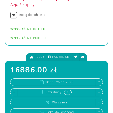
/
Azja
Filipiny
Dodaj do schowka
WYPOSAŻENIE HOTELU
WYPOSAŻENIE POKOJU
POLUB
PODZIEL SIĘ!
16886.00 zł
10.11 - 25.11.2026
Uczestnicy
Warszawa
Pokój dwuosobowy