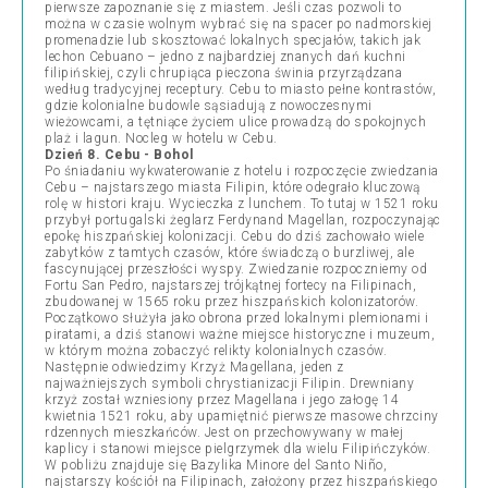
pierwsze zapoznanie się z miastem. Jeśli czas pozwoli to
można w czasie wolnym wybrać się na spacer po nadmorskiej
promenadzie lub skosztować lokalnych specjałów, takich jak
lechon Cebuano – jedno z najbardziej znanych dań kuchni
filipińskiej, czyli chrupiąca pieczona świnia przyrządzana
według tradycyjnej receptury. Cebu to miasto pełne kontrastów,
gdzie kolonialne budowle sąsiadują z nowoczesnymi
wieżowcami, a tętniące życiem ulice prowadzą do spokojnych
plaż i lagun. Nocleg w hotelu w Cebu.
Dzień 8. Cebu - Bohol
Po śniadaniu wykwaterowanie z hotelu i rozpoczęcie zwiedzania
Cebu – najstarszego miasta Filipin, które odegrało kluczową
rolę w histori kraju. Wycieczka z lunchem. To tutaj w 1521 roku
przybył portugalski żeglarz Ferdynand Magellan, rozpoczynając
epokę hiszpańskiej kolonizacji. Cebu do dziś zachowało wiele
zabytków z tamtych czasów, które świadczą o burzliwej, ale
fascynującej przeszłości wyspy. Zwiedzanie rozpoczniemy od
Fortu San Pedro, najstarszej trójkątnej fortecy na Filipinach,
zbudowanej w 1565 roku przez hiszpańskich kolonizatorów.
Początkowo służyła jako obrona przed lokalnymi plemionami i
piratami, a dziś stanowi ważne miejsce historyczne i muzeum,
w którym można zobaczyć relikty kolonialnych czasów.
Następnie odwiedzimy Krzyż Magellana, jeden z
najważniejszych symboli chrystianizacji Filipin. Drewniany
krzyż został wzniesiony przez Magellana i jego załogę 14
kwietnia 1521 roku, aby upamiętnić pierwsze masowe chrzciny
rdzennych mieszkańców. Jest on przechowywany w małej
kaplicy i stanowi miejsce pielgrzymek dla wielu Filipińczyków.
W pobliżu znajduje się Bazylika Minore del Santo Niño,
najstarszy kościół na Filipinach, założony przez hiszpańskiego