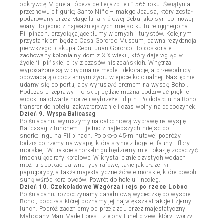
odkrywcę Miguela Lópeza de Legazpi en 1565 roku. Świątynia
przechowuje figurkę Santo Niño – małego Jezusa, który został
podarowany przez Magellana królowej Cebu jako symbol nowej
wiary. To jedno z najważniejszych miejsc kultu religijnego na
Filipinach, przyciągające tłumy wiernych i turystów. Kolejnym
przystankiem będzie Casa Gorordo Museum, dawna rezydencja
pierwszego biskupa Cebu, Juan Gorordo. To doskonale
zachowany kolonialny dom z XIX wieku, który daje wgląd w
życie filipińskiej elity z czasów hiszpańskich. Wnętrza
wyposażone są w oryginalne meble i dekoracje, a przewodnicy
opowiadają o codziennym życiu w epoce kolonialnej. Następnie
udamy się do portu, aby wyruszyć promem na wyspę Bohol.
Podczas przeprawy morskiej będzie można podziwiać piękne
widoki na otwarte morze i wybrzeże Filipin. Po dotarciu na Bohol
transfer do hotelu, zakwaterowanie i czas wolny na odpoczynek.
Dzień 9. Wyspa Balicasag
Po śniadaniu wyruszymy na całodniową wyprawę na wyspę
Balicasag z lunchem – jedno z najlepszych miejsc do
snorkelingu na Filipinach. Po około 45-minutowej podróży
łodzią dotrzemy na wyspę, która słynie z bogatej fauny i flory
morskiej. W trakcie snorkelingu będziemy mieli okazję zobaczyć
imponujące rafy koralowe. W krystalicznie czystych wodach
można spotkać barwne ryby rafowe, takie jak błazenki i
papugoryby, a także majestatyczne żółwie morskie, które powoli
suną wśród koralowców. Powrót do hotelu i nocleg.
Dzień 10. Czekoladowe Wzgórza i rejs po rzece Loboc
Po śniadaniu rozpoczynamy całodniową wycieczkę po wyspie
Bohol, podczas której poznamy jej największe atrakcje i zjemy
lunch. Podróż zaczniemy od przejazdu przez majestatyczny
Mahogany Man-Made Forest, zielony tunel drzew, który tworzy