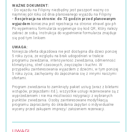
WAŻNE DOKUMENT:
- Do wjazdu na Filipiny niezbędny jest paszport ważny co
najmniej pół roku od dnia planowanego wyjazdu na Filipiny
- Resjetracja na stronie: do 72 godzin przed planowanym
wyjazdem
konieczna jest rejestracja na stronie:
etravel.gov.ph
Po wypełnieniu formularza wygeneruje się kod QR, który należy
zabrać ze sobą. Instrukcja do wypełnienie formularza znajduje
się pod tym linkiem
UWAGA:
Niniejsza oferta objazdowa nie jest dostępna dla dzieci poniżej
5 roku życia, ze względu na brak udogodnień w trakcie
programu zwiedzania, intensywność zwiedzania, odmienność
klimatyczną, stref czasowych, zwyczajów i kuchni. W
przypadku zainteresowania wyjazdem z dziećmi, w tym poniżej
5 roku życia, zachęcamy do zapoznania się z innymi naszymi
ofertami.
Program zwiedzania to zamknięty pakiet usług (wraz z biletami
wstępów, przejazdami itd.), wszystkie usługi rezerwowane są z
wyprzedzeniem i nie ma możliwości rezygnacji z wybranych
punktów zwiedzania. Osoby zainteresowane modyfikacją
programu zapraszamy do składania zapytań o indywidualne
wyceny przed zakupem imprezy/ założeniem rezerwacji.
UWAGI