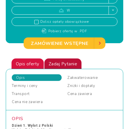
W
Dolicz opłaty obowiązkowe
Pobierz ofertę w .PDF
ZAMÓWIENIE WSTĘPNE
Opis oferty
Zadaj Pytanie
Opis
Zakwaterowanie
Terminy
i ceny
Zniżki
i dopłaty
Transport
Cena
zawiera
Cena
nie zawiera
OPIS
Dzień 1. Wylot z Polski