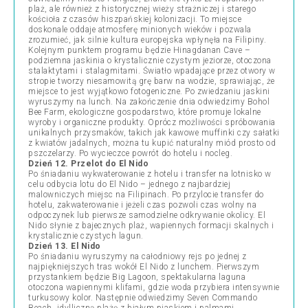
plaż, ale również z historycznej wieży strażniczej i starego
kościoła z czasów hiszpańskiej kolonizacji. To miejsce
doskonale oddaje atmosferę minionych wieków i pozwala
zrozumieć, jak silnie kultura europejska wpłynęła na Filipiny.
Kolejnym punktem programu będzie Hinagdanan Cave –
podziemna jaskinia o krystalicznie czystym jeziorze, otoczona
stalaktytami i stalagmitami. Światło wpadające przez otwory w
stropie tworzy niesamowitą grę barw na wodzie, sprawiając, że
miejsce to jest wyjątkowo fotogeniczne. Po zwiedzaniu jaskini
wyruszymy na lunch. Na zakończenie dnia odwiedzimy Bohol
Bee Farm, ekologiczne gospodarstwo, które promuje lokalne
wyroby i organiczne produkty. Oprócz możliwości spróbowania
unikalnych przysmaków, takich jak kawowe muffinki czy sałatki
z kwiatów jadalnych, można tu kupić naturalny miód prosto od
pszczelarzy. Po wycieczce powrót do hotelu i nocleg.
Dzień 12. Przelot do El Nido
Po śniadaniu wykwaterowanie z hotelu i transfer na lotnisko w
celu odbycia lotu do El Nido – jednego z najbardziej
malowniczych miejsc na Filipinach. Po przylocie transfer do
hotelu, zakwaterowanie i jeżeli czas pozwoli czas wolny na
odpoczynek lub pierwsze samodzielne odkrywanie okolicy. El
Nido słynie z bajecznych plaż, wapiennych formacji skalnych i
krystalicznie czystych lagun.
Dzień 13. El Nido
Po śniadaniu wyruszymy na całodniowy rejs po jednej z
najpiękniejszych tras wokół El Nido z lunchem. Pierwszym
przystankiem będzie Big Lagoon, spektakularna laguna
otoczona wapiennymi klifami, gdzie woda przybiera intensywnie
turkusowy kolor. Następnie odwiedzimy Seven Commando