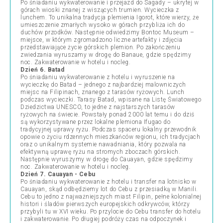
Po śniadaniu wykwaterowanie i przejazd do Sagady – ukrytej w
górach wioski znanej z wiszących trumien. Wycieczka z
lunchem. To unikalna tradycja plemienia Igorot, które wierzy, że
umieszczenie zmarłych wysoko w górach przybliża ich do
duchów przodków. Następnie odwiedzimy Bontoc Museum –
miejsce, w którym zgromadzono liczne artefakty i zdjęcia
przedstawiające życie górskich plemion. Po zakończeniu
zwiedzania wyruszamy w drogę do Banaue, gdzie spędzimy
noc. Zakwaterowanie w hotelu i nocleg.
Dzień 6. Batad
Po śniadaniu wykwaterowanie z hotelu i wyruszenie na
wycieczkę do Batad – jednego z najbardziej malowniczych
miejsc na Filipinach, znanego z tarasów ryżowych. Lunch
podczas wycieczki. Tarasy Batad, wpisane na Listę Światowego
Dziedzictwa UNESCO, to jedne z najstarszych tarasów
ryżowych na świecie. Powstały ponad 2000 lat temu i do dziś
są wykorzystywane przez lokalne plemiona Ifugao do
tradycyjnej uprawy ryżu. Podczas spaceru lokalny przewodnik
opowie o życiu rdzennych mieszkańców regionu, ich tradycjach
oraz o unikalnym systemie nawadniania, który pozwala na
efektywną uprawę ryżu na stromych zboczach górskich.
Następnie wyruszymy w drogę do Cauayan, gdzie spędzimy
noc. Zakwaterowanie w hotelu i nocleg.
Dzień 7. Cauayan - Cebu
Po śniadaniu wykwaterowanie z hotelu i transfer na lotnisko w
Cauayan, skąd odbędziemy lot do Cebu z przesiadką w Manili.
Cebu to jedno z najważniejszych miast Filipin, pełne kolonialnej
histori i śladów pierwszych europejskich odkrywców, którzy
przybyli tu w XVI wieku. Po przylocie do Cebu transfer do hotelu
i zakwaterowanie. Po długiej podróży czas na odpoczynek i