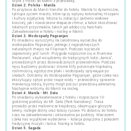
Wylot z Polski do Manili z przesiadką.
Dzień 2. Polska - Manila
Po przylocie do Manili transfer do hotelu. Manila to dynamiczne,
tętniące życiem miasto, które łączy wpływy kolonialnej Hiszpani
i kultury azjatyckiej. Można tu zobaczyć zarówno wiekowe
kościoły, jak i nowoczesne drapacze chmur, a także skosztować
lokalnych przysmaków, takich jak adobo czy halo-halo.
Zakwaterowanie w hotelu i nocleg w Manili.
Dzień 3. Wodospady Pagsanjan
Po śniadaniu wyruszymy na całodniową wycieczkę do
wodospadów Pagsanjan, jednego z najpiękniejszych
naturalnych miejsc na Filipinach. Podczas wycieczki
zapewniony jest lunch. Przygoda rozpocznie się w Riverview
Restaurant, skąd wsiądziemy do tradycyjnych łodzi „banca”,
prowadzonych przez doświadczonych przewodników. Podczas
rejsu będziemy podziwiać strome klify porośnięte tropikalną
roślinnością, egzotyczne ptaki i wodospady spływające po
skałach. Dotrzemy do Wodospadów Pagsanjan, gdzie czeka nas
ekscytujący spływ przez rwące wody – przewodnicy sprawnie
manewrują łodzią, byśmy mogli poczuć prawdziwą adrenalinę.
Następnie wrócimy do Manili na nocleg.
Dzień 4. Manila - Mt. Data
Po śniadaniu wykwaterowanie z hotelu i rozpoczęcie 10-
godzinnej podróży do Mt. Data (Park Narodowy). Trasa
prowadzi przez malownicze krajobrazy, obejmujące górzyste
tereny, rozległe doliny oraz tarasy ryżowe. Po dotarciu do hotelu
czas na zakwaterowanie i odświeżenie po podróży. Wieczorem
czeka nas wyjątkowe wydarzenie – kolacja połączona z pokazem
tradycyjnej muzyki i tańca. Nocleg w hotelu.
Dzień 5. Sagada