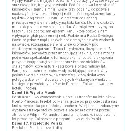
wyspy Palawan, mijając tropikalne krajobrazy, górzyste wzgórza
oraz niewielkie, tradycyjne wioski. Podróż lądowa liczy około 81
kilometrów i zajmuje mniej więcej trzy godziny, co pozwala
nacieszyć się widokami bujnej roślinności i egzotycznej fauny
tej dziewiczej części Filipin. Po dotarciu do Sabang
przesiądziemy się na tradycyjną łódź banca, która w około 20
minut dopłynie do wejścia do parku. Stamtąd wyruszymy na
fascynującą podróż mniejszymi kanu, które pozwolą nam
wpłynąć w głąb podziemnej rzeki.Podziemna Rzeka Świętego
Pawła to jedno z najdłuższych podziemnych cieków wodnych
na świecie, rozciągające się na wiele kilometrów pod
wapiennymi wzgórzami. Trasa turystyczna, licząca około 3
kilometrów, prowadzi przez imponujące jaskinie, gdzie można
podziwiać spektakularne formacje skalne, potężne sklepienia
przypominające wnętrza katedr oraz tysiące stalaktytów i
stalagmitów, które natura kształtowała przez miliony lat.
Panujący tu półmrok i echo wody rozbijającej się o ściany
jaskini tworzą niesamowitą atmosferę, którą dodatkowo
potęgują dźwięki nietoperzy ukrytych w skalnych wnękach.
Następnie powrócimy do Puerto Princesa. Zakwaterowanie w
hotelu i nocleg.
Dzień 16. Wylot z Manili
Po śniadaniu wykwaterowanie z hotelu i transfer na lotnisko w
Puerto Princesa. Przelot do Manili, gdzie po przylocie czeka nas
krótka wycieczka po mieście z lunchem. W jej trakcie zobaczymy
wybrane atrakcje stolicy, pozwalające po raz ostatni poczuć
atmosferę Filipin. Po lunchu transfer na lotnisko i odprawa na
lot powrotny. Zakończenie programu i wylot do Polski.
Dzień 17. Przelot do Polski
Przelot do Polski z przesiadką.