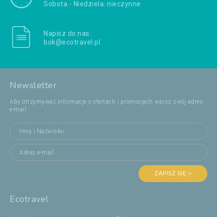
Sobota - Niedziela: nieczynne
Napisz do nas:
bok@ecotravel.pl
Newsletter
Aby otrzymywać informacje o ofertach i promocjach wpisz swój adres
e-mail:
ZAPISZ SIĘ >
Ecotravel