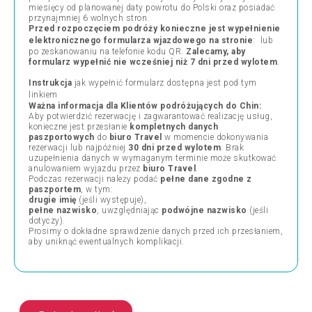
miesięcy od planowanej daty powrotu do Polski oraz posiadać
przynajmniej 6 wolnych stron.
Przed rozpoczęciem podróży konieczne jest wypełnienie
elektronicznego formularza wjazdowego na stronie
:
lub
po zeskanowaniu na telefonie kodu QR.
Zalecamy, aby
formularz wypełnić nie wcześniej niż 7 dni przed wylotem
.
Instrukcja
jak wypełnić formularz dostępna jest pod tym
linkiem
Ważna informacja dla Klientów podróżujących do Chin:
Aby potwierdzić rezerwację i zagwarantować realizację usług,
konieczne jest przesłanie
kompletnych danych
paszportowych
do
biuro Travel
w momencie dokonywania
rezerwacji lub najpóźniej
30 dni przed wylotem
. Brak
uzupełnienia danych w wymaganym terminie może skutkować
anulowaniem wyjazdu przez
biuro Travel
.
Podczas rezerwacji należy podać
pełne dane zgodne z
paszportem
, w tym:
drugie imię
(jeśli występuje),
pełne nazwisko
, uwzględniając
podwójne nazwisko
(jeśli
dotyczy).
Prosimy o dokładne sprawdzenie danych przed ich przesłaniem,
aby uniknąć ewentualnych komplikacji.