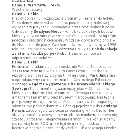
SZANGHAJ
Dzień 1. Warszawa - Pekin.
Wylot z Warszawy.
Dzień 2. Pekin.
Przylot do Pekinu i rozpoczęcie programu. Transfer do hotelu.
Zakwaterowanie przed czasem rozpoczęcia doby hotelowej,
wyłącznie w przypadku posiadania przez hotel wolnych pokoi.
Odwiedzimy
Świątynię Nieba
- kompleks sakralnych budowli,
który był odwiedzany przez cesarzy Chin z dynastii Ming i Qing
podczas corocznych ceremonii, w czasie których modlono się
do Nieba o obfite plony. Cały kompleks został wpisany w 1998
roku na listę światowego dziedzictwa UNESCO.
Obiadokolacja
ze słynną kaczką po pekińsku
. Transfer do hotelu i
odpoczynek po podróży.
Dzień 3. Pekin.
Po śniadaniu udamy się na zwiedzanie Pekinu. Na początek
Zakazane Miasto
a wraz z nim Pałac Cesarski, będącego
rezydencją 24 cesarzy z dynastii Ming i Qing.
Park Jingshan
-
skąd zobaczymy panoramę miasta i Cesarskiego Pałacu ze
słynnego
Wzgórza Węglowego
.
Plac Bramy Niebiańskiego
Spokoju
(Tiananmen) - najważniejszy plac w Chinach, na
którym znajduje się Mauzoleum Mao Zedonga i sąsiadujący z
gmachami Parlamentu oraz Muzeum Narodowego. Następnie
przejdziemy do najstarszej części miasta (tzw. hutongów) gdzie
odwiedzimy jedno z domostw. Później pojedziemy do
Letniego
Pałacu
, założonego przez cesarza Qianlong w 1750 roku. Ten
okazały zespół pałacowy, który urzeka rozmachem, nazywa się
często
„
Ogrodami Pielęgnowania Harmonii". Na koniec udamy
się na wizytę do ZOO, gdzie będziemy mogli podziwiać, jak
beztrosko spędzają czas Pandy Wielkie. Obiadokolacja i nocleg.