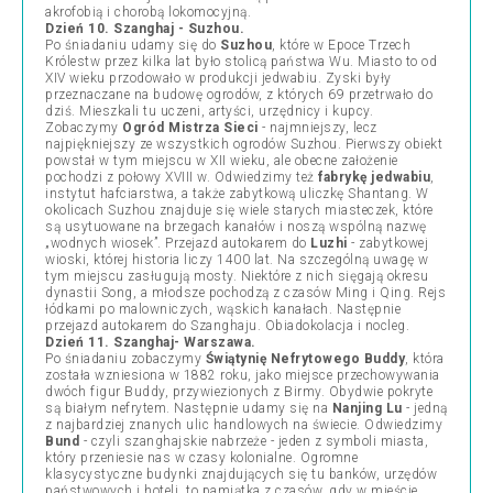
akrofobią i chorobą lokomocyjną.
Dzień 10. Szanghaj - Suzhou.
Po śniadaniu udamy się do
Suzhou
, które w Epoce Trzech
Królestw przez kilka lat było stolicą państwa Wu. Miasto to od
XIV wieku przodowało w produkcji jedwabiu. Zyski były
przeznaczane na budowę ogrodów, z których 69 przetrwało do
dziś. Mieszkali tu uczeni, artyści, urzędnicy i kupcy.
Zobaczymy
Ogród Mistrza Sieci
- najmniejszy, lecz
najpiękniejszy ze wszystkich ogrodów Suzhou. Pierwszy obiekt
powstał w tym miejscu w XII wieku, ale obecne założenie
pochodzi z połowy XVIII w. Odwiedzimy też
fabrykę jedwabiu
,
instytut hafciarstwa, a także zabytkową uliczkę Shantang. W
okolicach Suzhou znajduje się wiele starych miasteczek, które
są usytuowane na brzegach kanałów i noszą wspólną nazwę
„wodnych wiosek”. Przejazd autokarem do
Luzhi
- zabytkowej
wioski, której historia liczy 1400 lat. Na szczególną uwagę w
tym miejscu zasługują mosty. Niektóre z nich sięgają okresu
dynastii Song, a młodsze pochodzą z czasów Ming i Qing. Rejs
łódkami po malowniczych, wąskich kanałach. Następnie
przejazd autokarem do Szanghaju. Obiadokolacja i nocleg.
Dzień 11. Szanghaj- Warszawa.
Po śniadaniu zobaczymy
Świątynię Nefrytowego Buddy
, która
została wzniesiona w 1882 roku, jako miejsce przechowywania
dwóch figur Buddy, przywiezionych z Birmy. Obydwie pokryte
są białym nefrytem. Następnie udamy się na
Nanjing Lu
- jedną
z najbardziej znanych ulic handlowych na świecie. Odwiedzimy
Bund
- czyli szanghajskie nabrzeże - jeden z symboli miasta,
który przeniesie nas w czasy kolonialne. Ogromne
klasycystyczne budynki znajdujących się tu banków, urzędów
państwowych i hoteli, to pamiątka z czasów, gdy w mieście