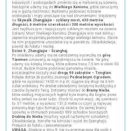
krasowych i wodospadach zmieniło się w malowniczą scenerię.
Następnie udamy się do
Wielkiego Kanionu
, gdzie zanurzymy
się w gęstą roślinność. Będziemy podziwiać rozsiane
wodospady i mgły unoszące się nad strumieniami. Wejdziemy
na
Skywalk Zhangjiajie - szklany most, 430 metrów
długości, 6 metrów szerokości i 300 metrów wysokości
.
Jest najdłuższym i najwyższym szklanym mostem na świecie.
Szklany Most Wielkiego Kanionu Zhangjiajie wisi nad doliną i
zapewnia wspaniałą panoramę całego wielkiego kanionu. Stanie
na nim przypomina unoszenie się w powietrzu. Obiadokolacja,
powrót do hotelu i nocleg.
Dzień 9. Zhangjiajie - Szanghaj.
Po śniadaniu udamy się na całodzienną wycieczkę na
górę
Tianmen
uznawaną za najpiękniejszą na świecie. Na górę
udamy się kolejką linową, która pokona trasę 7,5 km w około 30
minut. Będzie można podziwiać panoramę miasta,
poszczególne szczyty oraz
drogę 99 zakrętów – Tongtian
.
Kolejka dotrze do punktu zwanego
Podniebnym Ogrodem
,
gdzie na wysokości 1400 m n.p.m. ciągnie się długi na 6 km
szlak widokowy. Po drodze odwiedzimy świątynię buddyjską z
czasów Dynastii Tang. Dotrzemy również do
Bramy Nieba
,
która według miejscowych legend była bramą dla bogów, przez
którą zerkali na świat ludzi. Otwór to wynik erozji. Jej szerokość
to 57 metrów, a wysokość 131,5 metra co czyni ją najwyżej
położoną tego typu formacją na świecie. Do samej bramy
spowitej w chmurach prowadzi 999 schodów tworzących
Drabinę do Nieba
(możliwy wjazd ruchomymi schodami).
Obiadokolacja, transfer na lotnisko i wylot do Szanghaju.
Przejazd do hotelu i zakwaterowanie.
UWAGA:
Atrakcje w dniu 9. nie są przeznaczona dla osób z