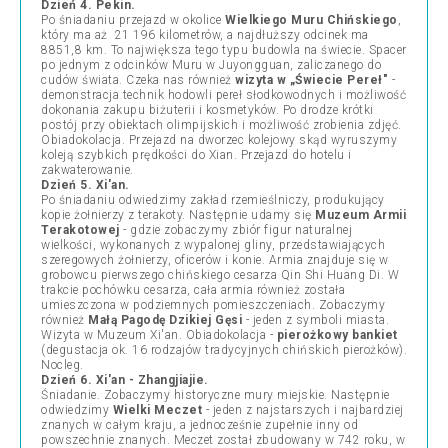
Dzień 4. Pekin.
Po śniadaniu przejazd w okolice
Wielkiego Muru Chińskiego
,
który ma aż 21 196 kilometrów, a najdłuższy odcinek ma
8851,8 km. To największa tego typu budowla na świecie. Spacer
po jednym z odcinków Muru w Juyongguan, zaliczanego do
cudów świata. Czeka nas również
wizyta w „Świecie Pereł"
-
demonstracja technik hodowli pereł słodkowodnych i możliwość
dokonania zakupu biżuterii i kosmetyków. Po drodze krótki
postój przy obiektach olimpijskich i możliwość zrobienia zdjęć.
Obiadokolacja. Przejazd na dworzec kolejowy skąd wyruszymy
koleją szybkich prędkości do Xian. Przejazd do hotelu i
zakwaterowanie.
Dzień 5. Xi'an.
Po śniadaniu odwiedzimy zakład rzemieślniczy, produkujący
kopie żołnierzy z terakoty. Następnie udamy się
Muzeum Armii
Terakotowej
- gdzie zobaczymy zbiór figur naturalnej
wielkości, wykonanych z wypalonej gliny, przedstawiających
szeregowych żołnierzy, oficerów i konie. Armia znajduje się w
grobowcu pierwszego chińskiego cesarza Qin Shi Huang Di. W
trakcie pochówku cesarza, cała armia również została
umieszczona w podziemnych pomieszczeniach. Zobaczymy
również
Małą Pagodę Dzikiej Gęsi
- jeden z symboli miasta.
Wizyta w Muzeum Xi'an. Obiadokolacja -
pierożkowy bankiet
(degustacja ok. 16 rodzajów tradycyjnych chińskich pierożków).
Nocleg.
Dzień 6. Xi'an - Zhangjiajie.
Śniadanie. Zobaczymy historyczne mury miejskie. Następnie
odwiedzimy
Wielki Meczet
- jeden z najstarszych i najbardziej
znanych w całym kraju, a jednocześnie zupełnie inny od
powszechnie znanych. Meczet został zbudowany w 742 roku, w