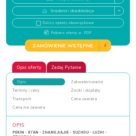
Śniadanie i obiadokolacja
Dolicz opłaty obowiązkowe
Pobierz ofertę w .PDF
ZAMÓWIENIE WSTĘPNE
Opis oferty
Zadaj Pytanie
Opis
Zakwaterowanie
Terminy
i ceny
Zniżki
i dopłaty
Transport
Cena
zawiera
Cena
nie zawiera
OPIS
PEKIN - XI'AN - ZHANGJIAJIE - SUZHOU - LUZHI -