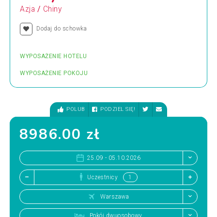
/
Azja
Chiny
Dodaj do schowka
WYPOSAŻENIE HOTELU
WYPOSAŻENIE POKOJU
POLUB
PODZIEL SIĘ!
8986.00 zł
25.09 - 05.10.2026
Uczestnicy
Warszawa
Pokój dwuosobowy