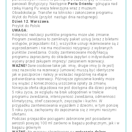
panowali Brytyjczycy. Następnie
Perła Orientu
- górująca nad
rzeką Huang Pu wieża telewizyjna wraz z muzeum.
Obiadokolacja. Transfer na lotnisko i zakończenie programu.
Wylot do Polski (przylot nastąpi dnia następnego).
Dzień 12. Warszawa.
Przylot do Polski
UWAGA:
Kolejność realizacji punktów programu może ulec zmianie.
Program zwiedzania to zamknięty pakiet usług (wraz z biletami
wstępów, przejazdami itd.), wszystkie usługi rezerwowane są z
wyprzedzeniem i nie ma możliwości rezygnacji z wybranych
punktów zwiedzania. Osoby zainteresowane modyfikacją
programu zapraszamy do składania zapytań o indywidualne
wyceny przed zakupem imprezy/ założeniem rezerwacji.
WAŻNE!
Dane osobowe takie jak: imię, drugie imię (o ile jest)
oraz nazwisko na rezerwacji (umowie) muszą być identyczne
jak w paszporcie i należy je wskazać najpóźniej na etapie
potwierdzania rezerwacji. Późniejsze zgłoszenie korekty może
się wiązać z koniecznością uiszczenia opłaty za zmianę.
Niniejsza oferta objazdowa nie jest dostępna dla dzieci poniżej
5 roku życia, ze względu na brak udogodnień w trakcie
programu zwiedzania, intensywność zwiedzania, odmienność
klimatyczną, stref czasowych, zwyczajów i kuchni. W
przypadku zainteresowania wyjazdem z dziećmi, w tym poniżej
5 roku życia, zachęcamy do zapoznania się z innymi naszymi
ofertami.
Podczas przejazdów pociągami zabronione jest posiadanie
aerozoli powyżej 100 ml zarówno w bagażu podręcznym, jak i w
bagażu głównym