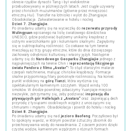
okresie rządów dynastii Tang i był wielokrotnie
przebudowywany w późniejszych latach. Jest ciągle używany
przez chińskich muzułmanów (głównie przez mniejszość
etniczną Hui). Transfer na lotnisko i wylot do Zhangjiajie.
Obiadokolacja. Zakwaterowanie w hotelu i nocleg.
Dzień 7. Zhangjiajie.
Po śniadaniu udamy się na wycieczkę do
rezerwatu przyrody
Wulingyuan
wpisanego na listę światowego dziedzictwa
UNESCO, gdzie podziwiać będziemy unikalny krajobraz z
ostrymi wierzchołkami gór i kolumnami skalnymi. Zagłębimy
się w subtropikalną roślinność. Co ciekawe na tym terenie
mieszkają aż trzy grupy etniczne, które do dnia dzisiejszego
zachowały odrębność kulturową i własny język. Następnie
udamy się do
Narodowego Geoparku Zhangjiajie
jednego z
najpiękniejszych na terenie Chin i r
eprezentację fikcyjnego
świata Pandora z filmu „Avatar”
! To stąd starożytni malarze
czerpali natchnienie, malując chińskie krajobrazy. Formacje
skalne przypominają filary porośnięte roślinnością. Na koniec
punkt widokowy na
górę Tianzi
, która wyróżnia się
spektakularnym kamiennym szczytem. Wjazd windą 100
smoków. W drodze powrotnej zobaczymy Yuanjiajie miejsce
niezwykłe, zatrzymamy się, żeby podziwiać
inspirację dla
pływających gór Hallelujah z „Avatara”
oraz zapierającą dech
przyrodę z tysiącami osobliwych wzgórz z unoszącymi się
chmurami i mgłami. Obiadokolacja i powrót do hotelu i nocleg.
Dzień 8. Zhangjiajie.
Po śniadaniu udamy się nad
jezioro Baofeng
. Początkowo był
to spokojny wąwóz, w którym powstał sztuczny zbiornik do
przechowywania wody do nawadniania. Z czasem jezioro dzięki
czystej wodzie, kamiennym wzgórzom o różnych formach