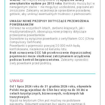
WAŻNE:
Na miejscu akceptowane są
wyłącznie dolary
amerykańskie wydane po 2013 roku
. Banknoty muszą być w
nienagannym stanie – nie mogą być uszkodzone, popisane ani
zniszczone. Zalecamy wcześniejsze sprawdzenie posiadanej
gotówki, aby uniknąć ewentualnych trudności z płatnościami.
UWAGA! NOWE PRZEPISY DOTYCZĄCE PRZEWOŻENIA
POWERBANKÓW
Od teraz na wszystkich lotach, zarówno krajowych, jak i
międzynarodowych, obowiązują nowe przepisy dotyczące
przewożenia powerbanków:
Dozwolone są wyłącznie powerbanki z certyfikatem CCC (China
Compulsory Certificate).
Powerbanki o pojemności powyżej 20 000 mAh będą
konfiskowane, niezależnie od kierunku lotu.
Brak oznaczenia CCC lub przekroczenie dopuszczalnej
pojemności może skutkować zatrzymaniem urządzenia
podczas kontroli bezpieczeństwa.
Zalecamy sprawdzić
swój powerbank przed podróżą.
UWAGI
Od 1 lipca 2024 roku
do 31 grudnia 2026 roku
, obywatele
Polski mogą wjeżdżać do Chin bez wizy na do 30 dni w
celach turystycznych, biznesowych, rodzinnych lub
tranzytowych.
Wjazd na terytorium Chin jest możliwy na podstawie
paszportu. Dokument powinien być ważny co najmniej 6