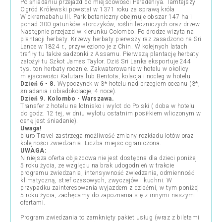
Po śniadaniu przejazd do miejscowości Peradeniya. Tamtejszy
Ogród Królewski powstał w 1371 roku za sprawą króla
Wickramabahu III. Park botaniczny obejmuje obszar 147 ha i
ponad 300 gatunków storczyków, roślin leczniczych oraz drzew.
Następnie przejazd w kierunku Colombo. Po drodze wizyta na
plantacji herbaty. Krzewy herbaty pierwszy raz zasadzono na Sri
Lance w 1824 r., przywieziono je z Chin. W kolejnych latach
trafiły tu także sadzonki z Assamu. Pierwszą plantację herbaty
założył tu Szkot James Taylor. Dziś Sri Lanka eksportuje 244
tys. ton herbaty rocznie. Zakwaterowanie w hotelu w okolicy
miejscowości Kalutara lub Bentota, kolacja i nocleg w hotelu.
Dzień 6 - 8.
Wypoczynek w 3* hotelu nad brzegiem oceanu (3*,
śniadania i obiadokolacje, 4 noce).
Dzień 9. Kolombo - Warszawa.
Transfer z hotelu na lotnisko i wylot do Polski ( doba w hotelu
do godz. 12 tej, w dniu wylotu ostatnim posiłkiem wliczonym w
cenę jest śniadanie).
Uwaga!
biuro Travel zastrzega możliwość zmiany rozkładu lotów oraz
kolejności zwiedzania. Liczba miejsc ograniczona.
UWAGA:
Niniejsza oferta objazdowa nie jest dostępna dla dzieci poniżej
5 roku życia, ze względu na brak udogodnień w trakcie
programu zwiedzania, intensywność zwiedzania, odmienność
klimatyczną, stref czasowych, zwyczajów i kuchni. W
przypadku zainteresowania wyjazdem z dziećmi, w tym poniżej
5 roku życia, zachęcamy do zapoznania się z innymi naszymi
ofertami.
Program zwiedzania to zamknięty pakiet usług (wraz z biletami