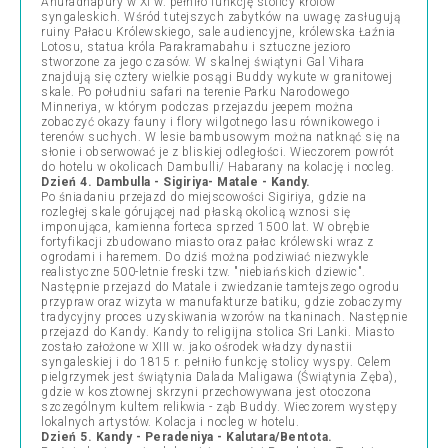
Anuradhapury w XI w. pełniło funkcję stolicy królów
syngaleskich. Wśród tutejszych zabytków na uwagę zasługują
ruiny Pałacu Królewskiego, sale audiencyjne, królewska Łaźnia
Lotosu, statua króla Parakramabahu i sztuczne jezioro
stworzone za jego czasów. W skalnej świątyni Gal Vihara
znajdują się cztery wielkie posągi Buddy wykute w granitowej
skale. Po południu safari na terenie Parku Narodowego
Minneriya, w którym podczas przejazdu jeepem można
zobaczyć okazy fauny i flory wilgotnego lasu równikowego i
terenów suchych. W lesie bambusowym można natknąć się na
słonie i obserwować je z bliskiej odległości. Wieczorem powrót
do hotelu w okolicach Dambulli/ Habarany na kolację i nocleg.
Dzień 4. Dambulla - Sigiriya- Matale - Kandy.
Po śniadaniu przejazd do miejscowości Sigiriya, gdzie na
rozległej skale górującej nad płaską okolicą wznosi się
imponująca, kamienna forteca sprzed 1500 lat. W obrębie
fortyfikacji zbudowano miasto oraz pałac królewski wraz z
ogrodami i haremem. Do dziś można podziwiać niezwykle
realistyczne 500-letnie freski tzw. "niebiańskich dziewic".
Następnie przejazd do Matale i zwiedzanie tamtejszego ogrodu
przypraw oraz wizyta w manufakturze batiku, gdzie zobaczymy
tradycyjny proces uzyskiwania wzorów na tkaninach. Następnie
przejazd do Kandy. Kandy to religijna stolica Sri Lanki. Miasto
zostało założone w XIII w. jako ośrodek władzy dynastii
syngaleskiej i do 1815 r. pełniło funkcję stolicy wyspy. Celem
pielgrzymek jest świątynia Dalada Maligawa (Świątynia Zęba),
gdzie w kosztownej skrzyni przechowywana jest otoczona
szczególnym kultem relikwia - ząb Buddy. Wieczorem występy
lokalnych artystów. Kolacja i nocleg w hotelu.
Dzień 5. Kandy -
Peradeniya - Kalutara/Bentota
.