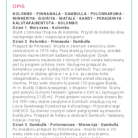
OPIS
KOLOMBO - PINNAWALA - DAMBULLA - POLONNARUWA -
MINNERIYA- SIGIRIYA - MATALE - KANDY - PERADENIYA -
KALUTARA/BENTOTA - KOLOMBO.
Dzień 1. Warszawa - Kolombo.
Wylot z lotniska Chopina do Kolombo. Przylot do Kolombo dnia
następnego rano i rozpoczęcie programu.
Dzień 2. Kolombo - Pinnawala - Dambulla.
Przejazd do Pinnawali. Wizyta w sławnym sierocińcu słoni
utworzonym w 1975 roku. Poza atrakcją turystyczną, ośrodek
stanowi ważne centrum badawcze i edukacyjne. Dzięki
zaangażowaniu naukowców z różnych stron świata realizowany
jest tu program ochrony słoni. Następnie przejazd do
kompleksu świątyń buddyjskich w Dambulli. Pięć świątyń
wykutych w skalnej górze w I w. p.n.e. za czasów króla
Valagamabahu, wznosi się 150 metrów ponad otaczającą
równinę. Przez wieki złożono tu ponad 150 posągów Buddy,
m.in. Buddy Odpoczywającego, o długości 14 metrów. Ściany
grot pokryto licznymi freskami (głównie z XVIII w.) zajmującymi
powierzchnię 2100 m2. Przed grotami rośnie święte drzewo Bo.
Od 1991 roku skalne świątynie w Dumbulli znajdują się na
Liście Światowego Dziedzictwa Kulturalnego i Przyrodniczego
UNESCO. Są również częstym celem pielgrzymek wyznawców
buddyzmu. Przejazd do hotelu w okolicach Dambulli/ Habarany.
Kolacja i nocleg.
Dzień 3. Dambulla - Polonnaruwa - Minneriya - Dambulla.
Po śniadaniu przejazd do Polonnaruwa - miasta które w VIII
wieku stało się rezydencją królewską, a po zniszczeniu