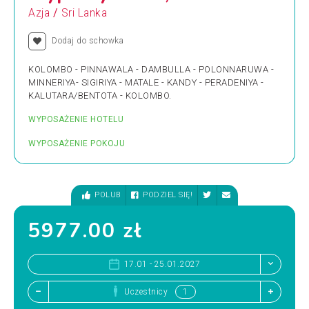
/
Azja
Sri Lanka
Dodaj do schowka
KOLOMBO - PINNAWALA - DAMBULLA - POLONNARUWA -
MINNERIYA- SIGIRIYA - MATALE - KANDY - PERADENIYA -
KALUTARA/BENTOTA - KOLOMBO.
WYPOSAŻENIE HOTELU
WYPOSAŻENIE POKOJU
POLUB
PODZIEL SIĘ!
5977.00 zł
17.01 - 25.01.2027
Uczestnicy