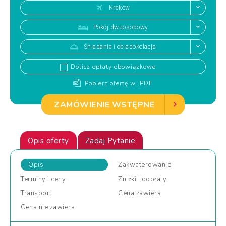
Kraków
Pokój dwuosobowy
Śniadanie i obiadokolacja
Dolicz opłaty obowiązkowe
Pobierz ofertę w .PDF
ZAMÓWIENIE WSTĘPNE
Opis oferty
Zadaj Pytanie
Opis
Zakwaterowanie
Terminy
i ceny
Zniżki
i dopłaty
Transport
Cena
zawiera
Cena
nie zawiera