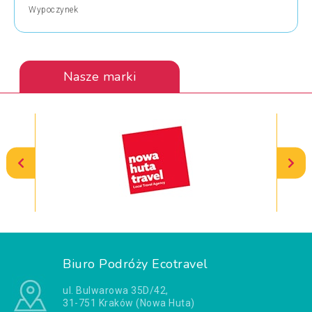
Wypoczynek
Nasze marki
Biuro Podróży Ecotravel
ul. Bulwarowa 35D/42,
31-751 Kraków (Nowa Huta)