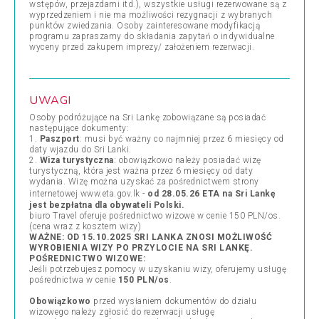
wstępów, przejazdami itd.), wszystkie usługi rezerwowane są z
wyprzedzeniem i nie ma możliwości rezygnacji z wybranych
punktów zwiedzania. Osoby zainteresowane modyfikacją
programu zapraszamy do składania zapytań o indywidualne
wyceny przed zakupem imprezy/ założeniem rezerwacji.
UWAGI
Osoby podróżujące na Sri Lankę zobowiązane są posiadać
następujące dokumenty:
1.
Paszport
: musi być ważny co najmniej przez 6 miesięcy od
daty wjazdu do Sri Lanki.
2.
Wiza turystyczna
: obowiązkowo należy posiadać wizę
turystyczną, która jest ważna przez 6 miesięcy od daty
wydania. Wizę można uzyskać za pośrednictwem strony
internetowej
www.eta.gov.lk
-
od 28.05.26 ETA na Sri Lankę
jest bezpłatna dla obywateli Polski.
biuro Travel oferuje pośrednictwo wizowe w cenie 150 PLN/os.
(cena wraz z kosztem wizy)
WAŻNE:
OD 15.10.2025 SRI LANKA ZNOSI MOŻLIWOŚĆ
WYROBIENIA WIZY PO PRZYLOCIE NA SRI LANKĘ.
POŚREDNICTWO WIZOWE:
Jeśli potrzebujesz pomocy w uzyskaniu wizy, oferujemy usługę
pośrednictwa w cenie
150 PLN/os
.
Obowiązkowo
przed wysłaniem dokumentów do działu
wizowego należy zgłosić do rezerwacji usługę