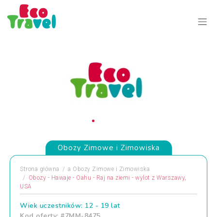
Obozy Zimowe i Zimowiska
Strona główna
a
Obozy Zimowe i Zimowiska
Obozy - Hawaje - Oahu - Raj na ziemi - wylot z Warszawy,
USA
Wiek uczestników: 12 - 19 lat
Kod oferty: #7MM-8475