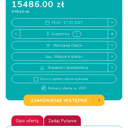
15486.00 zł
17512 zł
19.01 - 27.01.2027
Uczestnicy
Warszawa Okęcie
Miejsce w pokoju
Śniadanie i obiadokolacja
Dolicz opłaty obowiązkowe
Pobierz ofertę w .PDF
ZAMÓWIENIE WSTĘPNE
Opis oferty
Zadaj Pytanie