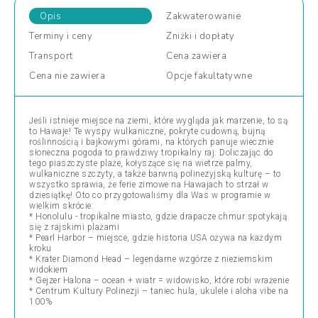
Opis
Zakwaterowanie
Terminy
i ceny
Zniżki
i dopłaty
Transport
Cena
zawiera
Cena
nie zawiera
Opcje
fakultatywne
Jeśli istnieje miejsce na ziemi, które wygląda jak marzenie, to są
to Hawaje! Te wyspy wulkaniczne, pokryte cudowną, bujną
roślinnością i bajkowymi górami, na których panuje wiecznie
słoneczna pogoda to prawdziwy tropikalny raj. Doliczając do
tego piaszczyste plaże, kołyszące się na wietrze palmy,
wulkaniczne szczyty, a także barwną polinezyjską kulturę – to
wszystko sprawia, że ferie zimowe na Hawajach to strzał w
dziesiątkę! Oto co przygotowaliśmy dla Was w programie w
wielkim skrócie:
* Honolulu - tropikalne miasto, gdzie drapacze chmur spotykają
się z rajskimi plażami
* Pearl Harbor – miejsce, gdzie historia USA ożywa na każdym
kroku
* Krater Diamond Head – legendarne wzgórze z nieziemskim
widokiem
* Gejzer Halona – ocean + wiatr = widowisko, które robi wrażenie
* Centrum Kultury Polinezji – taniec hula, ukulele i aloha vibe na
100%