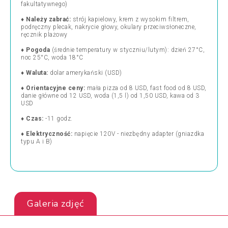
fakultatywnego)
♦
Należy zabrać:
strój kapielowy, krem z wysokim filtrem,
podręczny plecak, nakrycie głowy, okulary przeciwsłoneczne,
ręcznik plażowy
♦
Pogoda
(średnie temperatury w styczniu/lutym): dzień 27°C,
noc 25°C, woda 18°C
♦
Waluta:
dolar amerykański (USD)
♦
Orientacyjne ceny:
mała pizza od 8 USD, fast food od 8 USD,
danie główne od 12 USD, woda (1,5 l) od 1,50 USD, kawa od 3
USD
♦
Czas:
-11 godz.
♦
Elektryczność:
napięcie 120V - niezbędny adapter (gniazdka
typu A i B)
Galeria zdjęć