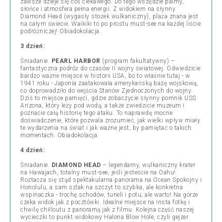
zawsze dzieje się coś ciekawego. Do tego wszędzie palmy,
słońce i atmosfera pełna energii. Z widokiem na słynny
Diamond Head (wygasły stożek wulkaniczny), plaża znana jest
na całym świecie. Waikiki to po prostu must-see na każdej liście
podróżniczej! Obiadokolacja.
3 dzień:
Śniadanie.
PEARL HARBOR
(program fakultatywny)
–
fantastyczna podróż do czasów II wojny światowej. Odwiedzicie
bardzo ważne miejsce w historii USA, bo to właśnie tutaj - w
1941 roku - Japonia zaatakowała amerykańską bazę wojskową,
co doprowadziło do wejścia Stanów Zjednoczonych do wojny.
Dziś to miejsce pamięci, gdzie zobaczycie słynny pomnik USS
Arizona, który leży pod wodą, a także zwiedzicie muzeum i
poznacie całą historię tego ataku. To naprawdę mocne
doświadczenie, które pozwala zrozumieć, jak wielki wpływ miały
te wydarzenia na świat i jak ważne jest, by pamiętać o takich
momentach. Obiadokolacja.
4 dzień:
Śniadanie.
DIAMOND HEAD
–
legendarny, wulkaniczny krater
na Hawajach, totalny must-see, jeśli jesteście na Oahu!
Roztacza się stąd spektakularna panorama na Ocean Spokojny i
Honolulu, a sam szlak na szczyt to szybka, ale konkretna
wspinaczka - trochę schodów, tuneli i potu, ale warto! Na górze
czeka widok jak z pocztówki. Idealne miejsce na Insta fotkę i
chwilę chilloutu z panoramą jak z filmu. Kolejna część naszej
wycieczki to punkt widokowy Halona Blow Hole, czyli gejzer