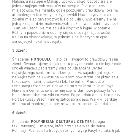
Halona, a następnie Makapu Lookout, skąd rozpościera się
jeden z najlepszych widoków na wyspie. Przejazd przez
miejscowość Waimanalo, gdzie poczujemy prawdziwą, lokalną
atmosferę i zobaczymy jak żyją zwykli Hawajczycy z dala od
zgiełku miejsc turystycznych. Po południu wybierzemy się na
jedną z najbardziej malowniczych plaż na wschodnim wybrzeżu
- Lanikai Beach. Na miejscu dla chętnych kąpiel w oceanie.
Późnym popołudniem udamy się do uroczej miejscowości
Kailua na obiadokolację, w jednym z najlepszych miejsc
serwujących lokalne specjały.
5 dzień:
Śniadanie.
HONOLULU
–
stolica Hawajów to prawdziwy raj na
ziemi. Gwarantujemy, że jak raz tu przyjedziecie, to nie będziecie
chcieli wracać! Zabierzemy Was do Ala Moana Center -
największego centrum handlowego na Hawajach i jednego z
największych na świecie na świeżym powietrzu! Znajdziecie tu
luksusowe marki, sieciówki i lokalne butiki. Plus dużo
restauracji i food court z hawajskimi smakami. Z kolei Royal
Hawaiian Center to świetne miejsce na darmowe pokazy tańca
hula i hawajskiej muzyki na żywo. Po południu chillout na plaży
Fort DeRussy Beach - mniej zatłoczona część Waikīkī, bardziej
chillowa atmosfera, no i piękne widoki na ocean. Obiadokolacja.
6 dzień:
Śniadanie.
POLYNESIAN CULTURAL CENTER
(program
fakultatywny)
–
miejsce, które przeniesie Was do serca
Polinezji! Poznacie tu tradycje różnych wysp Pacyfiku takich jak