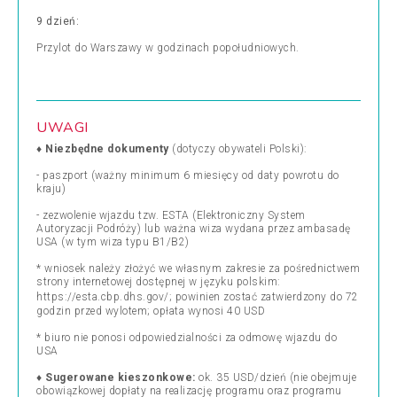
9 dzień:
Przylot do Warszawy w godzinach popołudniowych.
UWAGI
♦
Niezbędne dokumenty
(dotyczy obywateli Polski):
-
paszport (ważny minimum 6 miesięcy od daty powrotu do
kraju)
-
zezwolenie wjazdu tzw. ESTA (Elektroniczny System
Autoryzacji Podróży)
lub
ważna wiza wydana przez ambasadę
USA (w tym wiza typu B1/B2)
* wniosek należy złożyć we własnym zakresie
za pośrednictwem
strony internetowej dostępnej w języku polskim:
https://esta.cbp.dhs.gov/
; powinien zostać zatwierdzony do 72
godzin przed wylotem; opłata wynosi 40 USD
* biuro nie ponosi odpowiedzialności za odmowę wjazdu do
USA
♦
Sugerowane kieszonkowe:
ok. 35 USD/dzień (nie obejmuje
obowiązkowej dopłaty na realizację programu oraz programu