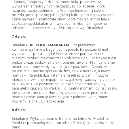
- Samoa, Tonga czy Fidżi - od tańca hula, przez sztukę
wytwarzania tradycyjnych narzędzi, aż po jedzenie, które
rozgrzeje każde podniebienie. W atmosferze pełnej koloru i
muzyki, poczujecie się jak część tej kultury. Do tego wieczorem
czeka na Was niesamowite show, które rozkręci atmosferę i
zaskoczy spektakularnymi występami. Idealne miejsce na
odkrywanie nowych rzeczy i świetną zabawę. Obiadokolacja.
7 dzień:
Śniadanie.
REJS KATAMARANEM
– to prawdziwa
kwintesencja hawajskiego luzu i sposób, by poczuć klimat
wysp w najlepszym stylu! Wypłyniemy z portu w Honolulu i
ruszymy wzdłuż malowniczego wybrzeża Oahu. W trakcie rejsu
będzie okazja podziwiać błękit oceanu, zielone klify i panoramę
miasta od strony wody - widoki jak z pocztówki! Często w
trakcie rejsu można spotkać delfiny, żółwie morskie, a nawet
humbaki. Na pokładzie katamaranu relaks w pełni: muzyka,
słońce, orzeźwiające napoje i ten wyjątkowy, wakacyjny vibe (ok.
60 USD/os.). Po powrocie na ląd czas na ostatnie zakupy
pamiątek i spacery po Waikiki. To idealny moment, by nacieszyć
się jeszcze atmosferą Hawajów, złapać ostatnie promienie
słońca i zrobić pamiątkowe zdjęcia z palmami w tle, zanim
powiemy "aloha". Obiadokolacja.
8 dzień:
Śniadanie. Wykwaterowanie, transfer na lotnisko. Przelot do
Polski (z przesiadką w Los Angeles i Paryżu) pod opieką kadry
biuro.