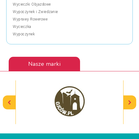
Wycieczki Objazdowe
Wypoczynek i Zwiedzanie
Wyprawy Rowerowe
Wycieczka
Wypoczynek
Nasze marki