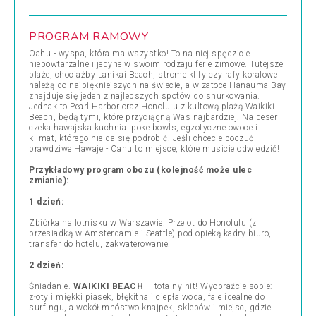
PROGRAM RAMOWY
Oahu - wyspa, która ma wszystko! To na niej spędzicie
niepowtarzalne i jedyne w swoim rodzaju ferie zimowe. Tutejsze
plaże, chociażby Lanikai Beach, strome klify czy rafy koralowe
należą do najpiękniejszych na świecie, a w zatoce Hanauma Bay
znajduje się jeden z najlepszych spotów do snurkowania.
Jednak to Pearl Harbor oraz Honolulu z kultową plażą Waikiki
Beach, będą tymi, które przyciągną Was najbardziej. Na deser
czeka hawajska kuchnia: poke bowls, egzotyczne owoce i
klimat, którego nie da się podrobić. Jeśli chcecie poczuć
prawdziwe Hawaje - Oahu to miejsce, które musicie odwiedzić!
Przykładowy program obozu (kolejność może ulec
zmianie):
1 dzień:
Zbiórka na lotnisku w Warszawie. Przelot do Honolulu (z
przesiadką w Amsterdamie i Seattle) pod opieką kadry biuro,
transfer do hotelu, zakwaterowanie.
2 dzień:
Śniadanie.
WAIKIKI BEACH
–
totalny hit! Wyobraźcie sobie:
złoty i miękki piasek, błękitna i ciepła woda, fale idealne do
surfingu, a wokół mnóstwo knajpek, sklepów i miejsc, gdzie