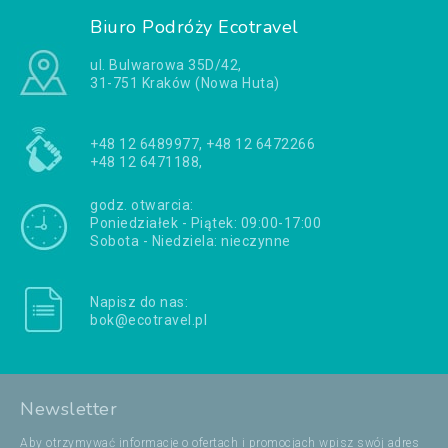
Biuro Podróży Ecotravel
ul. Bulwarowa 35D/42,
31-751 Kraków (Nowa Huta)
+48 12 6489977, +48 12 6472266
+48 12 6471188,
godz. otwarcia:
Poniedziałek - Piątek: 09:00-17:00
Sobota - Niedziela: nieczynne
Napisz do nas:
bok@ecotravel.pl
Newsletter
Aby otrzymywać informacje o ofertach i promocjach wpisz swój adres