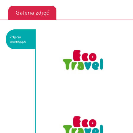
Galeria zdjęć
Zdjęcia
promujące