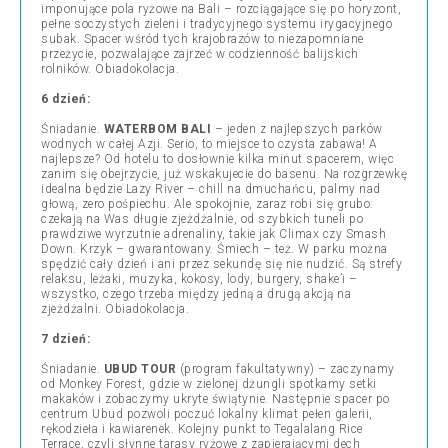
imponujące pola ryżowe na Bali – rozciągające się po horyzont,
pełne soczystych zieleni i tradycyjnego systemu irygacyjnego
subak. Spacer wśród tych krajobrazów to niezapomniane
przeżycie, pozwalające zajrzeć w codzienność balijskich
rolników.
Obiadokolacja.
6 dzień:
Śniadanie.
WATERBOM BALI
–
jeden z najlepszych parków
wodnych w całej Azji. Serio, to miejsce to czysta zabawa! A
najlepsze? Od hotelu to dosłownie kilka minut spacerem, więc
zanim się obejrzycie, już wskakujecie do basenu. Na rozgrzewkę
idealna będzie Lazy River – chill na dmuchańcu, palmy nad
głową, zero pośpiechu. Ale spokojnie, zaraz robi się grubo:
czekają na Was długie zjeżdżalnie, od szybkich tuneli po
prawdziwe wyrzutnie adrenaliny, takie jak Climax czy Smash
Down. Krzyk – gwarantowany. Śmiech – też. W parku można
spędzić cały dzień i ani przez sekundę się nie nudzić. Są strefy
relaksu, leżaki, muzyka, kokosy, lody, burgery, shake’i –
wszystko, czego trzeba między jedną a drugą akcją na
zjeżdżalni.
Obiadokolacja.
7 dzień:
Śniadanie.
UBUD TOUR
(program fakultatywny)
–
zaczynamy
od Monkey Forest, gdzie w zielonej dżungli spotkamy setki
makaków i zobaczymy ukryte świątynie. Następnie spacer po
centrum Ubud pozwoli poczuć lokalny klimat pełen galerii,
rękodzieła i kawiarenek. Kolejny punkt to Tegalalang Rice
Terrace, czyli słynne tarasy ryżowe z zapierającymi dech