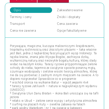
Opis
Zakwaterowanie
Terminy
i ceny
Zniżki
i dopłaty
Transport
Cena
zawiera
Cena
nie zawiera
Opcje
fakultatywne
Porywająca, magiczna, kusząca malowniczymi krajobrazami,
tropikalną roślinnością oraz złocistymi plażami – taka właśnie
jest Bali, jedna z najbardziej fascynujących wysp Indonezji. Ta
rajska kraina, znana jako Wyspa Bogów, zachwyca dziką,
wulkaniczną naturą oraz niezwykle bogatą kulturą, której ślady
widać na każdym kroku. Tarasy ryżowe przypominające zielone
schody do nieba, tajemnicze świątynie spowite poranną mgłą,
szumiące wodospady i sielskie wioski tworzą atmosferę, której
nie da się porównać z żadnym innym miejscem na świecie. A to
dopiero rozgrzewka! Sprawdźcie co w programie:
* wschód słońca na wulkanie Batur – wjazd jeepami 4x4
* tarasy ryżowe Jatiluwih – natura w najpiękniejszym wydaniu
(UNESCO)
* Świątynia Ulun Danu Bratan – ikona Bali unosząca się na tafli
jeziora
* relaks w Ubud – zielone serce wyspy i artystyczna atmosfera
* surfing na plażach Kuty – świetna zabawa na falach
* park wodny Waterbom - nr 1 na świecie w kategorii