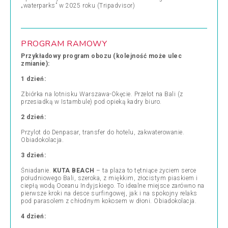
„waterparks” w 2025 roku (Tripadvisor)
PROGRAM RAMOWY
Przykładowy program obozu (kolejność może ulec
zmianie):
1 dzień:
Zbiórka na lotnisku Warszawa-Okęcie. Przelot na Bali (z
przesiadką w Istambule) pod opieką kadry biuro.
2 dzień:
Przylot do Denpasar, transfer do hotelu, zakwaterowanie.
Obiadokolacja.
3 dzień:
Śniadanie.
KUTA BEACH
–
ta plaża to tętniące życiem serce
południowego Bali, szeroka, z miękkim, złocistym piaskiem i
ciepłą wodą Oceanu Indyjskiego. To idealne miejsce zarówno na
pierwsze kroki na desce surfingowej, jak i na spokojny relaks
pod parasolem z chłodnym kokosem w dłoni. Obiadokolacja.
4 dzień: