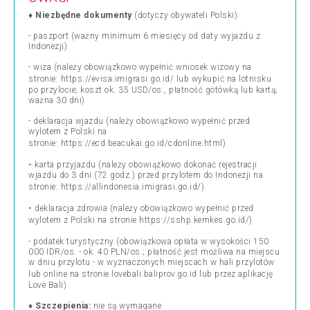
♦
Niezbędne dokumenty
(dotyczy obywateli Polski):
-
paszport (ważny minimum 6 miesięcy od daty wyjazdu z
Indonezji)
- wiza (należy
obowiązkowo wypełnić wniosek wizowy na
stronie:
https://evisa.imigrasi.go.id/
lub wykupić na lotnisku
po przylocie; koszt ok. 35 USD/os., płatność gotówką lub kartą;
ważna 30 dni
)
- deklaracja wjazdu (należy obowiązkowo wypełnić przed
wylotem z Polski na
stronie:
https://ecd.beacukai.go.id/cdonline.html
)
-
karta przyjazdu (należy obowiązkowo dokonać rejestracji
wjazdu do 3 dni (72 godz.) przed przylotem do Indonezji na
stronie:
https://allindonesia.imigrasi.go.id/
)
-
deklaracja zdrowia (należy obowiązkowo wypełnić przed
wylotem z Polski na stronie
https://sshp.kemkes.go.id/
)
- podatek turystyczny (obowiązkowa opłata w wysokości 150
000 IDR/os. - ok. 40 PLN/os.; płatność jest możliwa na miejscu
w dniu przylotu - w wyznaczonych miejscach w hali przylotów
lub online na stronie
lovebali.baliprov.go.id
lub przez aplikację
Love Bali)
♦
Szczepienia:
nie są wymagane