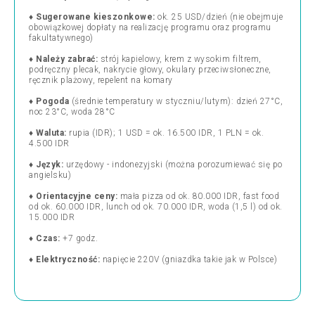
♦
Sugerowane kieszonkowe:
ok. 25 USD/dzień (nie obejmuje
obowiązkowej dopłaty na realizację programu oraz programu
fakultatywnego)
♦
Należy zabrać:
strój kapielowy, krem z wysokim filtrem,
podręczny plecak, nakrycie głowy, okulary przeciwsłoneczne,
ręcznik plażowy, repelent na komary
♦
Pogoda
(średnie temperatury w styczniu/lutym): dzień 27°C,
noc 23°C, woda 28°C
♦
Waluta:
rupia (IDR);
1 USD = ok. 16.500 IDR, 1 PLN = ok.
4.500 IDR
♦ Język:
urzędowy - indonezyjski (można porozumiewać się po
angielsku)
♦
Orientacyjne ceny:
mała pizza od ok. 80.000 IDR, fast food
od ok. 60.000 IDR, lunch od ok. 70.000 IDR, woda (1,5 l) od ok.
15.000 IDR
♦
Czas:
+7 godz.
♦
Elektryczność:
napięcie 220V (gniazdka takie jak w Polsce)