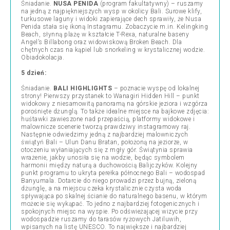
Śniadanie.
NUSA PENIDA
(program fakultatywny)
–
ruszamy
na jedną z najpiękniejszych wysp w okolicy Bali. Surowe klify,
turkusowe laguny i widoki zapierające dech sprawiły, że Nusa
Penida stała się ikoną Instagramu. Zobaczycie m.in. Kelingking
Beach, słynną plażę w kształcie T-Rexa, naturalne baseny
Angel’s Billabong oraz widowiskową Broken Beach. Dla
chętnych czas na kąpiel lub snorkeling w krystalicznej wodzie.
Obiadokolacja.
5 dzień:
Śniadanie.
BALI HIGHLIGHTS
–
poznacie wyspę od lokalnej
strony! Pierwszy przystanek to Wanagiri Hidden Hill – punkt
widokowy z niesamowitą panoramą na górskie jeziora i wzgórza
porośnięte dżunglą. To także idealne miejsce na bajkowe zdjęcia:
huśtawki zawieszone nad przepaścią, platformy widokowe i
malownicze scenerie tworzą prawdziwy instagramowy raj.
Następnie odwiedzimy jedną z najbardziej malowniczych
świątyń Bali – Ulun Danu Bratan, położoną na jeziorze, w
otoczeniu wyłaniających się z mgły gór. Świątynia sprawia
wrażenie, jakby unosiła się na wodzie, będąc symbolem
harmonii między naturą a duchowością Balijczyków. Kolejny
punkt programu to ukryta perełka północnego Bali – wodospad
Banyumala. Dotarcie do niego prowadzi przez bujną, zieloną
dżunglę, a na miejscu czeka krystalicznie czysta woda
spływająca po skalnej ścianie do naturalnego basenu, w którym
możecie się wykąpać. To jedno z najbardziej fotogenicznych i
spokojnych miejsc na wyspie. Po odświeżającej wizycie przy
wodospadzie ruszamy do tarasów ryżowych Jatiluwih,
wpisanych na listę UNESCO. To największe i najbardziej