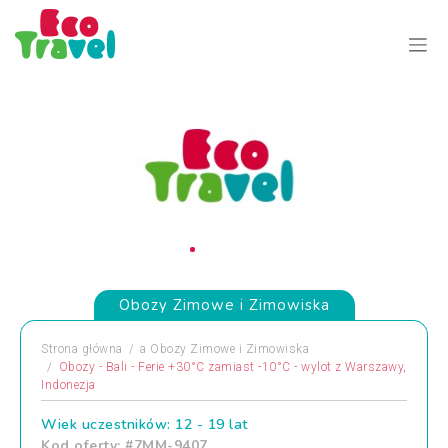
Obozy Zimowe i Zimowiska
Strona główna
a
Obozy Zimowe i Zimowiska
Obozy - Bali - Ferie +30°C zamiast -10°C - wylot z Warszawy,
Indonezja
Wiek uczestników: 12 - 19 lat
Kod oferty: #7MM-9407