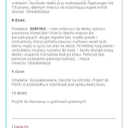
widokami. Na koniec relaks przy wodospadzie Tegenungan lub
Tibumana, idealnym miejscu na orzeźwiającą kąpiel wśród
dżungli. Obiadokolacja.
8 dzień:
Śniadanie.
SURFING
–
czas wskoczyć na deskę i poczuć
prawdziwy klimat Bali! Kuta to idealne miejsce dla
początkujących: długie, łagodne fale, miękki piasek i
instruktorzy, którzy potrafią nauczyć surfować nawet tych,
którzy nigdy w życiu nie stali na desce. Po krótkiej rozgrzewce i
instruktażu na plaży ruszamy do wody – każdy dostaje swoją
deskę i wsparcie instruktora krok po kroku. Pierwsze fale,
pierwsze wstawanie, pierwsze sukcesy… i masa
śmiechu!
Obiadokolacja.
9 dzień:
Śniadanie. Wykwaterowanie, transfer na lotnisko. Przelot do
Polski (z przesiadką w Istambule) pod opieką kadry biuro.
10 dzień:
Przylot do Warszawy w godzinach porannych.
UWAGI