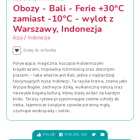
Obozy - Bali - Ferie +30°C
zamiast -10°C - wylot z
Warszawy, Indonezja
/
Azja
Indonezja
Dodaj do schowka
Porywająca, magiczna, kusząca malowniczymi
krajobrazami, tropikalną roślinnością oraz złocistymi
plażami – taka właśnie jest Bali, jedna z najbardziej
fascynujących wysp Indonezji. Ta rajska kraina, znana jako
Wyspa Bogów, zachwyca dziką, wulkaniczną naturą oraz
niezwykle bogatą kulturą, której ślady widać na każdym
kroku. Tarasy ryżowe przypominające zielone schody do
nieba, tajemnicze świątynie spowite poranną mgłą,
szumiące wodospady i sielski...
POLUB
PODZIEL SIĘ!