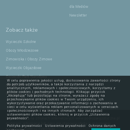
dla Mediów
Newsletter
Zobacz także
Wycieczki Szkolne
Obozy Młodzieżowe
Zimowiska i Obozy Zimowe
Wycieczki Objazdowe
Ojcowski Park Narodowy
W celu poprawienia jakości usług, dostosowania zawartości strony
do potrzeb użytkowników, a także korzystania z narzędzi
Obozy Letnie
analitycznych, reklamowych i społecznościowych, korzystamy z
plików cookies i pochodnych technologii. Klikając przycisk
Wycieczki Szkolne Kraków
„Akceptuję” lub pozostając na stronie, wyrażasz zgodę na
przechowywanie plików cookies w Twoim urządzeniu, ich
wykorzystywanie oraz przekazywanie informacji o zachowaniu w
sieci w celu wyświetlania reklam personalizowanych w serwisach
społecznościowych i na innych stronach. Aby zarządzać
ustawieniami plików cookies, kliknij w przycisk „Ustawienia
prywatności”.
Opublikowane na stronach internetowych www.podrozeegzotyczne.pl
materiały, informacje lub ceny nie stanowią oferty w rozumieniu
Polityka prywatności
Ustawienia prywatności
Ochrona danych
przepisów kodeksu cywilnego.