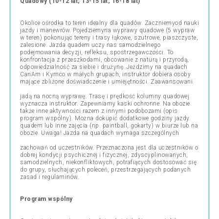
Quadowy
(10-12 lat; 13-15 lat; 16-18 lat)
Okolice ośrodka to teren idealny dla quadów. Zaczniemyod nauki
jazdy i manewrów. Pojedziemyna wyprawy quadowe (5 wypraw
w teren) pokonując tereny i trasy łąkowe, szutrowe, piaszczyste,
zalesione. Jazda quadem uczy nas samodzielnego
podejmowania decyzji, refleksu, spostrzegawczości. To
konfrontacja z przeszkodami, obcowanie z naturą i przyrodą,
odpowiedzialność za siebie i drużynę. Jeździmy na quadach
CanAm i Kymco w małych grupach, instruktor dobiera osoby
mające zbliżone doświadczenie i umiejętności. Zaawansowani
jadą na nocną wyprawę. Trasę i prędkość kolumny quadowej
wyznacza instruktor. Zapewniamy kaski ochronne. Na obozie
także inne aktywności razem z innymi podobozami (opis
program wspólny). Można dokupić dodatkowe godziny jazdy
quadem lub inne zajęcia (np. paintball, gokarty) w biurze lub na
obozie. Uwaga! Jazda na quadach wymaga szczególnych
zachowań od uczestników. Przeznaczona jest dla uczestników o
dobrej kondycji psychicznej i fizycznej, zdyscyplinowanych,
samodzielnych, niekonfliktowych, potrafiących dostosować się
do grupy, słuchających poleceń, przestrzegających podanych
zasad i regulaminów.
Program wspólny