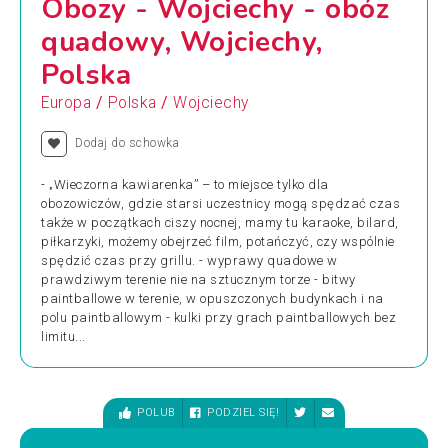
Obozy - Wojciechy - obóz
quadowy, Wojciechy,
Polska
/
/
Europa
Polska
Wojciechy
Dodaj do schowka
- „Wieczorna kawiarenka” – to miejsce tylko dla
obozowiczów, gdzie starsi uczestnicy mogą spędzać czas
także w początkach ciszy nocnej, mamy tu karaoke, bilard,
piłkarzyki, możemy obejrzeć film, potańczyć, czy wspólnie
spędzić czas przy grillu. - wyprawy quadowe w
prawdziwym terenie nie na sztucznym torze - bitwy
paintballowe w terenie, w opuszczonych budynkach i na
polu paintballowym - kulki przy grach paintballowych bez
limitu...
POLUB
PODZIEL SIĘ!