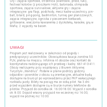
Gry i zajęcia sportowe, strzelnica (wiatrówki, proce, łuki),
festiwal kolorów (z proszkami Holi), baloniada, olimpiada
sportowa, zajęcia survivalowe, aktywne gry i zajęcia
integracyjne: gra flagi, podchody, mecz kadra-uczestnicy, pin-
ball, bilard, ping-pong, badminton, turniej gier planszowych,
zajęcia integracyjne, ogniska z pieczeniem kiełbasek,
grillowanie, wieczorna kawiarenka z dyskoteką, karaoke, grą w
Mafię. 2 wyjazdy na basen.
UWAGI
Program jest realizowany w zależności od pogody i
predyspozycji uczestników. Obowiązkowa kaucja zwrotna 50
PLN, płatna na miejscu. Infolinia nt obozów oraz kontakt do
koordynatora nadzorującego ich przebieg i kadrę: 661-410-411.
Obozy realizujemy przy współpracy z Biurem Aktywnej
Turystyki „Wandrus”. Podane w planie podrózy godziny
odjazdów i powrotów z obozu są orientacyjne, aktualne będą
dostępne na biuro.pl po wprowadzeniu przez PKP wakacyjnego
rozkładu jazdy. Bilety na pociąg ma ze sobą pilot. Na 3 dni
przed wyjazdem dostępne są w biurze numery telefonów do
pilotów. Przyjazd do ośrodka ok. 16:00-18:00. Wyjazd z ośrodka
ok. 8:00. Dojazd własny przyjazd nie wcześniej niż 16:00,
wyjazd nie później niż 10:00.