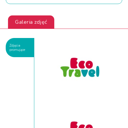
Galeria zdjęć
Zdjęcia
promujące