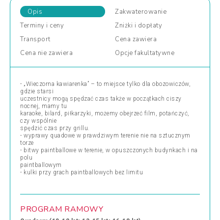
Opis
Zakwaterowanie
Terminy
i ceny
Zniżki
i dopłaty
Transport
Cena
zawiera
Cena
nie zawiera
Opcje
fakultatywne
- „Wieczorna kawiarenka” – to miejsce tylko dla obozowiczów,
gdzie starsi
uczestnicy mogą spędzać czas także w początkach ciszy
nocnej, mamy tu
karaoke, bilard, piłkarzyki, możemy obejrzeć film, potańczyć,
czy wspólnie
spędzić czas przy grillu.
- wyprawy quadowe w prawdziwym terenie nie na sztucznym
torze
- bitwy paintballowe w terenie, w opuszczonych budynkach i na
polu
paintballowym
- kulki przy grach paintballowych bez limitu
PROGRAM RAMOWY