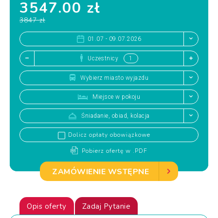
3547.00 zł
3847 zł
01.07 - 09.07.2026
Uczestnicy
Wybierz miasto wyjazdu
Miejsce w pokoju
Śniadanie, obiad, kolacja
Dolicz opłaty obowiązkowe
Pobierz ofertę w .PDF
ZAMÓWIENIE WSTĘPNE
Opis oferty
Zadaj Pytanie