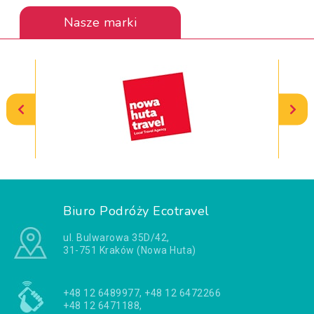
Nasze marki
Biuro Podróży Ecotravel
ul. Bulwarowa 35D/42,
31-751 Kraków (Nowa Huta)
+48 12 6489977, +48 12 6472266
+48 12 6471188,