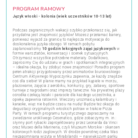
PROGRAM RAMOWY
Język włoski - kolonia (wiek uczestników 10-13 lat)
Podczas zagranicznych wakacji szybko przekonasz się, jak
przydatna jest znajomość języków! Możesz przełamać bariery,
ponieważ wyjazd za granicę to najlepsza motywacja do
doskonalenia języka obcego. W ramach pobytu
zaplanowaliśmy
10 godzin lekcyjnych zajęć językowych
w
formie warsztatów, konwersacji i scenek sytuacyjnych.
Otrzymasz wszystkie potrzebne materiały. Dodatkowo,
zaprosimy Cię do udziału w grach i spotkaniach integracyjnych
– idealna okazja, by zdobyć nowe znajomości! Ponadto program
pełen atrakcji przygotowany przez animatorów biuroowskiego
Centrum Aktywnego Wypoczynku zapewnia, że każdy znajdzie
coś dla siebie! W planie mamy na przykład kąpiele w morzu,
plażowanie, zajęcia z aerobiku, konkursy, gry, zabawy, sportowe
turnieje z nagrodami oraz imprezy taneczne. Na prywatnej plaży
ośrodka czekają leżaki i parasole dla każdego uczestnika, a
opiekę zapewnia ratownik. Wieczory urozmaicą kalambury i
karaoke, więc nie będzie czasu na nudę!
Będzie też okazja do
degustacji oryginalnych włoskich potraw w trakcie Pizza
Party.
W ramach programu turystycznego zapraszamy na
zwiedzanie urokliwego Cesenatico, gdzie zobaczymy m. in.:
słynny port rybacki zaprojektowany przez Leonarda da Vinci
oraz
Museo della Marineria, czyli
Muzeum Morskie -
skansen
kolorowych łodzi żaglowych. W drodze powrotnej czeka Was
niezapomniana wizyta w Mirabilandii — największym parku