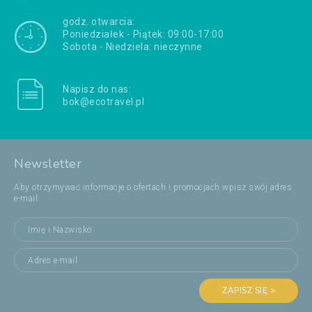
godz. otwarcia:
Poniedziałek - Piątek: 09:00-17:00
Sobota - Niedziela: nieczynne
Napisz do nas:
bok@ecotravel.pl
Newsletter
Aby otrzymywać informacje o ofertach i promocjach wpisz swój adres
e-mail:
ZAPISZ SIĘ >