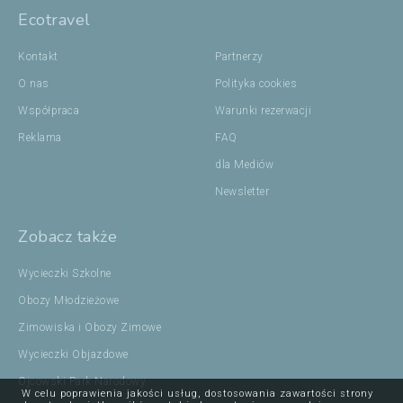
Ecotravel
Kontakt
Partnerzy
O nas
Polityka cookies
Współpraca
Warunki rezerwacji
Reklama
FAQ
dla Mediów
Newsletter
Zobacz także
Wycieczki Szkolne
Obozy Młodzieżowe
Zimowiska i Obozy Zimowe
Wycieczki Objazdowe
Ojcowski Park Narodowy
W celu poprawienia jakości usług, dostosowania zawartości strony