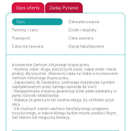
Opis oferty
Zadaj Pytanie
Opis
Zakwaterowanie
Terminy
i ceny
Zniżki
i dopłaty
Transport
Cena
zawiera
Cena
nie zawiera
Opcje
fakultatywne
biuroowskie Centrum Aktywnego Wypoczynku
- Wyobraź sobie: długa, piaszczysta plaża, ciepła woda i masa
atrakcji dla turystów. Właśnie to czeka na Ciebie w biuroowskim
Centrum Aktywnego Wypoczynku.
- Zapraszamy do Cesenatico, urokliwego miasteczka z portem
zaprojektowanym przez samego Leonarda da Vinci!
- Niezapomniane wrażenia gwarantuje dzień pełen adrenaliny w
parku rozrywki Mirabilandia.
- Wakacje za granicą to też świetna okazja, by szlifować język
obcy.
- Dla chętnych szeroki wachlarz fakultatywnego programu
turystycznego, w trakcie którego będzie można zwiedzić Rzym,
San Marino lub magiczną Wenecję.