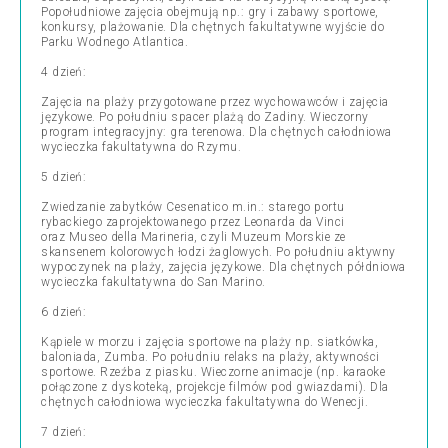
Popołudniowe zajęcia obejmują np.: gry i zabawy sportowe,
konkursy, plażowanie. Dla chętnych fakultatywne wyjście do
Parku Wodnego Atlantica.
4 dzień:
Zajęcia na plaży przygotowane przez wychowawców i zajęcia
językowe. Po południu spacer plażą do Zadiny. Wieczorny
program integracyjny: gra terenowa. Dla chętnych całodniowa
wycieczka fakultatywna do Rzymu.
5 dzień:
Zwiedzanie zabytków Cesenatico m.in.: starego portu
rybackiego zaprojektowanego przez Leonarda da Vinci
oraz
Museo della Marineria, czyli
Muzeum Morskie
ze
skansenem kolorowych łodzi żaglowych. Po południu aktywny
wypoczynek na plaży, zajęcia językowe. Dla chętnych półdniowa
wycieczka fakultatywna do San Marino.
6 dzień:
Kąpiele w morzu i zajęcia sportowe na plaży np. siatkówka,
baloniada, Zumba. Po południu relaks na plaży, aktywności
sportowe. Rzeźba z piasku. Wieczorne animacje (np. karaoke
połączone z dyskoteką, projekcje filmów pod gwiazdami). Dla
chętnych całodniowa wycieczka fakultatywna do Wenecji.
7 dzień: