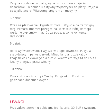
Zajęcia sportowe na plaży, kąpiel w morzu oraz zajęcia
dodatkowe. Po południu aktywny wypoczynek na plaży i zajęcia
specjalistyczne. Wieczorny program animacyjny.
8 dzień:
Czas na plażowanie i kąpiele w morzu. Wyjście na tradycyjny
targ Mercato. Impreza pożegnalna, w trakcie której nastąpi
rozdanie dyplomów i nagród za poszczególne konkursy.
Dyskoteka.
9 dzień:
Rano wykwaterowanie i wyjazd w drogę powrotną. Pobyt w
ekscytującym parku rozrywki Mirabilandia, gdzie każdy
znajdzie coś ciekawego dla siebie. Wieczorem wyjazd do Polski.
Nocny przejazd przez Włochy.
10 dzień:
Przejazd przez Austrię i Czechy. Przyjazd do Polski w
godzinach dopołudniowych.
UWAGI
Przy zakwaterowaniu pobierana jest kaucja: 30 EUR (zwracana