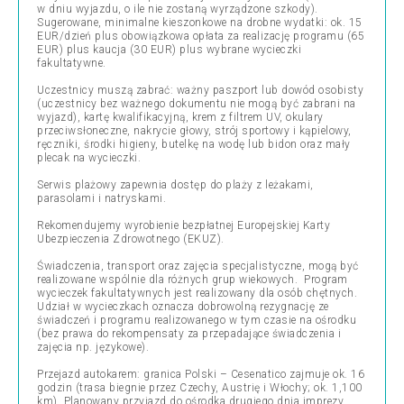
w dniu wyjazdu, o ile nie zostaną wyrządzone szkody).
Sugerowane, minimalne kieszonkowe na drobne wydatki: ok. 15
EUR/dzień plus obowiązkowa opłata za realizację programu (65
EUR) plus kaucja (30 EUR) plus wybrane wycieczki
fakultatywne.
Uczestnicy muszą zabrać: ważny paszport lub dowód osobisty
(uczestnicy bez ważnego dokumentu nie mogą być zabrani na
wyjazd), kartę kwalifikacyjną, krem z filtrem UV, okulary
przeciwsłoneczne, nakrycie głowy, strój sportowy i kąpielowy,
ręczniki, środki higieny, butelkę na wodę lub bidon oraz mały
plecak na wycieczki.
Serwis plażowy zapewnia dostęp do plaży z leżakami,
parasolami i natryskami.
Rekomendujemy wyrobienie bezpłatnej Europejskiej Karty
Ubezpieczenia Zdrowotnego (EKUZ).
Świadczenia, transport oraz zajęcia specjalistyczne, mogą być
realizowane wspólnie dla różnych grup wiekowych.
Program
wycieczek fakultatywnych jest realizowany dla osób chętnych.
Udział w wycieczkach oznacza dobrowolną rezygnację ze
świadczeń i programu realizowanego w tym czasie na ośrodku
(bez prawa do rekompensaty za przepadające świadczenia i
zajęcia np. językowe).
Przejazd autokarem: granica Polski – Cesenatico zajmuje ok. 16
godzin (trasa biegnie przez Czechy, Austrię i Włochy; ok. 1,100
km). Planowany przyjazd do ośrodka drugiego dnia imprezy