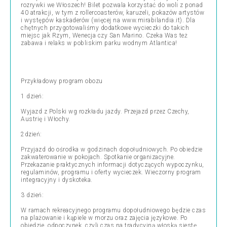
rozrywki we Włoszech! Bilet pozwala korzystać do woli z ponad
40 atrakcji, w tym z rollercoasterów, karuzeli, pokazów artystów
i występów kaskaderów (więcej na www.mirabilandia.it). Dla
chętnych przygotowaliśmy dodatkowe wycieczki do takich
miejsc jak Rzym, Wenecja czy San Marino. Czeka Was też
zabawa i relaks w pobliskim parku wodnym Atlantica!
Przykładowy program obozu
1 dzień:
Wyjazd z Polski wg rozkładu jazdy. Przejazd przez Czechy,
Austrię i Włochy.
2dzień:
Przyjazd do ośrodka w godzinach dopołudniowych. Po obiedzie
zakwaterowanie w pokojach. Spotkanie organizacyjne.
Przekazanie praktycznych informacji dotyczących wypoczynku,
regulaminów, programu i oferty wycieczek. Wieczorny program
integracyjny i dyskoteka.
3 dzień:
W ramach rekreacyjnego programu dopołudniowego będzie czas
na plażowanie i kąpiele w morzu oraz zajęcia językowe. Po
obiedzie, odpoczynek, czyli czas na tradycyjną włoską sjestę.