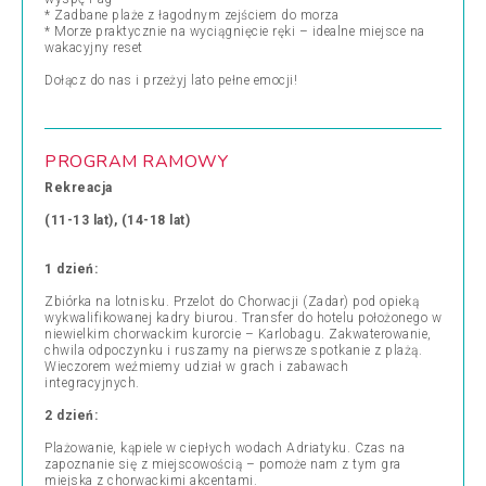
* Zadbane plaże z łagodnym zejściem do morza
* Morze praktycznie na wyciągnięcie ręki – idealne miejsce na
wakacyjny reset
Dołącz do nas i przeżyj lato pełne emocji!
PROGRAM RAMOWY
Rekreacja
(11-13 lat), (14-18 lat)
1 dzień:
Zbiórka na lotnisku. Przelot do Chorwacji (Zadar) pod opieką
wykwalifikowanej kadry biurou. Transfer do hotelu położonego w
niewielkim chorwackim kurorcie – Karlobagu. Zakwaterowanie,
chwila odpoczynku i ruszamy na pierwsze spotkanie z plażą.
Wieczorem weźmiemy udział w grach i zabawach
integracyjnych.
2 dzień:
Plażowanie, kąpiele w ciepłych wodach Adriatyku. Czas na
zapoznanie się z miejscowością – pomoże nam z tym gra
miejska z chorwackimi akcentami.