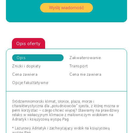
Wyślij wiadomość
Opis oferty
Opis
Zakwaterowanie
Zniżki
i dopłaty
Transport
Cena
zawiera
Cena
nie zawiera
Opcje
fakultatywne
Śródziemnomorski klimat, słońce, plaża, morze i
charakterystyczna dla „południowców” sjesta, z której można w
pełni korzystać – czego chcieć więcej? Stawiamy na prawdziwy
relaks w wakacyjnym klimacie z malowniczym widokiem na
Adriatyk i księżycową wyspę Pag.
* Lazurowy Adriatyk i zachwycający widok na księżycową
wyspę Pag