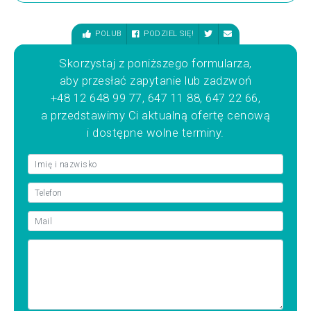
POLUB
PODZIEL SIĘ!
Skorzystaj z poniższego formularza,
aby przesłać zapytanie lub zadzwoń
+48 12 648 99 77, 647 11 88, 647 22 66,
a przedstawimy Ci aktualną ofertę cenową
i dostępne wolne terminy.