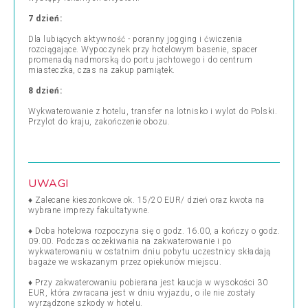
7 dzień:
Dla lubiących aktywność - poranny jogging i ćwiczenia
rozciągające. Wypoczynek przy hotelowym basenie, spacer
promenadą nadmorską do portu jachtowego i do centrum
miasteczka, czas na zakup pamiątek.
8 dzień:
Wykwaterowanie z hotelu, transfer na lotnisko i wylot do Polski.
Przylot do kraju, zakończenie obozu.
UWAGI
♦ Zalecane kieszonkowe ok. 15/20 EUR/ dzień oraz kwota na
wybrane imprezy fakultatywne.
♦ Doba hotelowa rozpoczyna się o godz. 16.00, a kończy o godz.
09.00. Podczas oczekiwania na zakwaterowanie i po
wykwaterowaniu w ostatnim dniu pobytu uczestnicy składają
bagaże we wskazanym przez opiekunów miejscu.
♦ Przy zakwaterowaniu pobierana jest kaucja w wysokości 30
EUR, która zwracana jest w dniu wyjazdu, o ile nie zostały
wyrządzone szkody w hotelu.