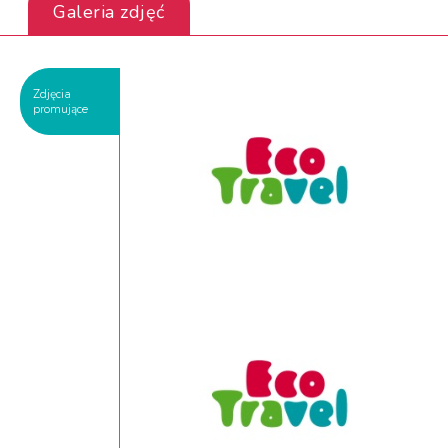
Galeria zdjęć
Zdjęcia
promujące