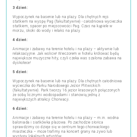
3 dzień:
Wypoczynek na basenie lub na plaży. Dla chętnych rejs
statkiem na wyspę Pag (fakultatywnie) - całodniowa wycieczka
statkiem, spacer po miejscowości Pag. Czas na kąpiele w
morzu, skoki do wody i relaks na plaży.
4 dzień:
Animacje i zabawy na terenie hotelu i na plaży – aktywnie lub
relaksacyjnie. Jak wolicie! Wieczorem w hotelu królować będą
największe muzyczne hity, czyli czeka was szalona zabawa na
dyskotece!
5 dzień:
Wypoczynek na basenie lub na plaży. Dla chętnych całodniowa
wycieczka do Parku Narodowego Jezior Plitwickich
(fakultatywnie). Park tworzy 16 jezior krasowych połączonych
ze sobą licznymi wodospadami i stanowią jedną z
największych atrakcji Chorwacji.
6 dzień:
Animacje i zabawy na terenie hotelu i na plaży – m.in. wodna
baloniada i siatkówka plażowa. Po zachodzie słońca
sprawdzimy co dzieje się w centrum tego chorwackiego
miasteczka – może trafimy na koncert grany na żywo lub
występy lokalnych artystów.