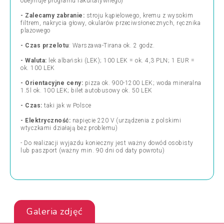
obejmuje programu fakultatywnego)
- Zalecamy zabranie:
stroju kąpielowego, kremu z wysokim
filtrem, nakrycia głowy, okularów przeciwsłonecznych, ręcznika
plażowego
- Czas przelotu
: Warszawa-Tirana ok. 2 godz.
- Waluta:
lek albański (LEK); 100 LEK = ok. 4,3 PLN; 1 EUR =
ok. 100 LEK
- Orientacyjne ceny:
pizza ok. 900-1200 LEK; woda mineralna
1.5l ok. 100 LEK; bilet autobusowy ok. 50 LEK
- Czas:
taki jak w Polsce
- Elektryczność:
napięcie 220 V (urządzenia z polskimi
wtyczkami działają bez problemu)
- Do realizacji wyjazdu konieczny jest ważny dowód osobisty
lub paszport (ważny min. 90 dni od daty powrotu)
Galeria zdjęć