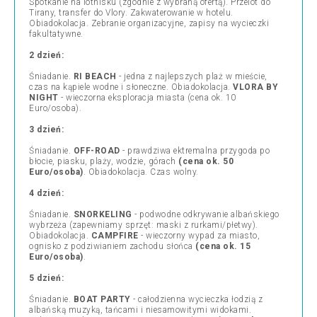
Spotkanie na lotnisku (zgodnie z wybraną ofertą). Przelot do
Tirany, transfer do Vlory. Zakwaterowanie w hotelu.
Obiadokolacja. Zebranie organizacyjne, zapisy na wycieczki
fakultatywne.
2 dzień:
Śniadanie.
RI BEACH
- jedna z najlepszych plaż w mieście,
czas na kąpiele wodne i słoneczne. Obiadokolacja.
VLORA BY
NIGHT
- wieczorna eksploracja miasta (cena ok. 10
Euro/osoba).
3 dzień:
Śniadanie.
OFF-ROAD
- prawdziwa ektremalna przygoda po
błocie, piasku, plaży, wodzie, górach
(cena ok. 50
Euro/osoba)
. Obiadokolacja. Czas wolny.
4 dzień:
Śniadanie.
SNORKELING
- podwodne odkrywanie albańskiego
wybrzeża (zapewniamy sprzęt: maski z rurkami/płetwy).
Obiadokolacja.
CAMPFIRE
- wieczorny wypad za miasto,
ognisko z podziwianiem zachodu słońca
(cena ok. 15
Euro/osoba)
.
5 dzień:
Śniadanie.
BOAT PARTY
- całodzienna wycieczka łodzią z
albańską muzyką, tańcami i niesamowitymi widokami.