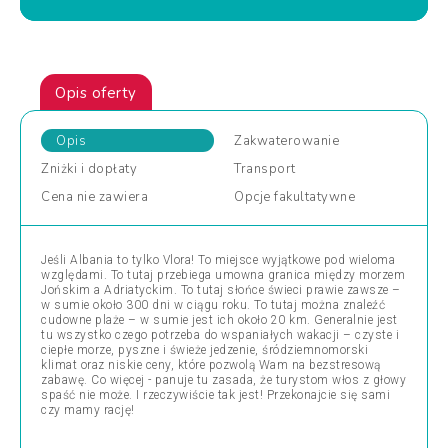
Opis oferty
Opis
Zakwaterowanie
Zniżki
i dopłaty
Transport
Cena
nie zawiera
Opcje
fakultatywne
Jeśli Albania to tylko Vlora! To miejsce wyjątkowe pod wieloma
względami. To tutaj przebiega umowna granica między morzem
Jońskim a Adriatyckim. To tutaj słońce świeci prawie zawsze –
w sumie około 300 dni w ciągu roku. To tutaj można znaleźć
cudowne plaże – w sumie jest ich około 20 km. Generalnie jest
tu wszystko czego potrzeba do wspaniałych wakacji – czyste i
ciepłe morze, pyszne i świeże jedzenie, śródziemnomorski
klimat oraz niskie ceny, które pozwolą Wam na bezstresową
zabawę. Co więcej - panuje tu zasada, że turystom włos z głowy
spaść nie może. I rzeczywiście tak jest! Przekonajcie się sami
czy mamy rację!