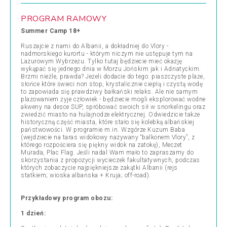
PROGRAM RAMOWY
Summer Camp 18+
Ruszajcie z nami do Albanii, a dokładniej do Vlory -
nadmorskiego kurortu - którym niczym nie ustępuje tym na
Lazurowym Wybrzeżu. Tylko tutaj będziecie mieć okazję
wykąpać się jednego dnia w Morzu Jońskim jak i Adriatyckim.
Brzmi nieźle, prawda? Jeżeli dodacie do tego: piaszczyste plaże,
słońce które świeci non stop, krystalicznie ciepłą i czystą wodę
to zapowiada się prawdziwy bałkański relaks. Ale nie samym
plażowaniem żyje człowiek - będziecie mogli eksplorować wodne
akweny na desce SUP, spróbować swoich sił w snorkelingu oraz
zwiedzić miasto na hulajnodze elektrycznej. Odwiedzicie także
historyczną część miasta, które stało się kolebką albańskiej
państwowości. W programie m.in. Wzgórze Kuzum Baba
(wejdziecie na taras widokowy nazywany “balkonem Vlory”, z
którego rozpościera się piękny widok na zatokę), Meczet
Murada, Plac Flag. Jeśli nadal Wam mało to zapraszamy do
skorzystania z propozycji wycieczek fakultatywnych, podczas
których zobaczycie najpiękniejsze zakątki Albanii (rejs
statkiem; wioska albańska + Kruja; off-road).
Przykładowy program obozu:
1 dzień: