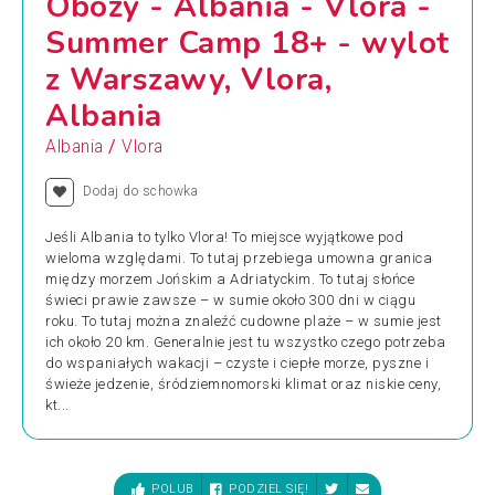
Obozy - Albania - Vlora -
Summer Camp 18+ - wylot
z Warszawy, Vlora,
Albania
/
Albania
Vlora
Dodaj do schowka
Jeśli Albania to tylko Vlora! To miejsce wyjątkowe pod
wieloma względami. To tutaj przebiega umowna granica
między morzem Jońskim a Adriatyckim. To tutaj słońce
świeci prawie zawsze – w sumie około 300 dni w ciągu
roku. To tutaj można znaleźć cudowne plaże – w sumie jest
ich około 20 km. Generalnie jest tu wszystko czego potrzeba
do wspaniałych wakacji – czyste i ciepłe morze, pyszne i
świeże jedzenie, śródziemnomorski klimat oraz niskie ceny,
kt...
POLUB
PODZIEL SIĘ!