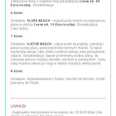
Zobaczycie Vlorę z zupełnie innej perspektywy
(cena ok. 60
Euro/osoba).
Obiadokolacja.
6 dzień:
Śniadanie.
VLORE BEACH -
wyjazd poza miasto
na największą
plażę w okolicy
(cena ok. 10 Euro/osoba)
. Obiadokolacja.
Czas wolny.
7 dzień:
Śniadanie.
VJETER BEACH
- odpoczynek na pięknej, szerokiej i
piaszczystej plaży, położonej blisko centrum miasta. To także
doskonała okazja, żeby zrobić ostatnie zakupy oraz pamiątkowe
zdjęcia. Obiadokolacja. Spacer promenadą wzdłuż plaży, do
umownej granicy między morzem Jońskim a Adriatyckim. Tylko
tutaj możecie zamoczyć nogi w dwóch morzach jednocześnie.
8 dzień:
Śniadanie. Wykwaterowanie z hotelu, transfer na lotnisko. Wylot
powrotny do Polski.
UWAGI
- Sugerujemy kieszonkowe w wysokości ok. 20 EUR/dzień (nie