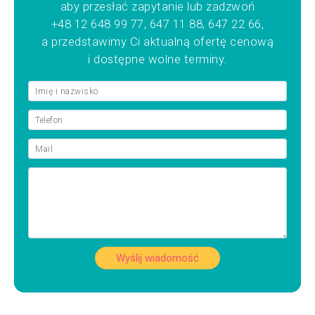
aby przesłać zapytanie lub zadzwoń
+48 12 648 99 77, 647 11 88, 647 22 66,
a przedstawimy Ci aktualną ofertę cenową
i dostępne wolne terminy.
Wyślij wiadomość