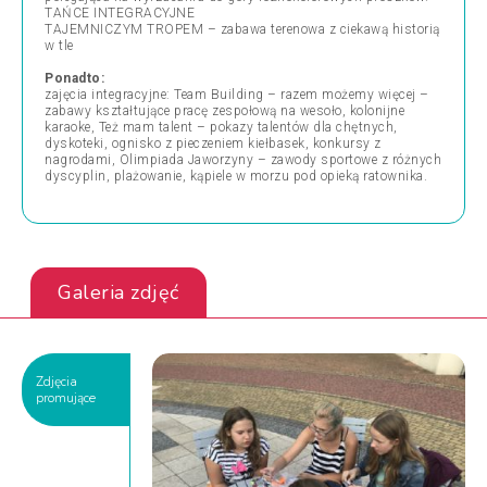
TAŃCE INTEGRACYJNE
TAJEMNICZYM TROPEM – zabawa terenowa z ciekawą historią
w tle
Ponadto:
zajęcia integracyjne: Team Building – razem możemy więcej –
zabawy kształtujące pracę zespołową na wesoło, kolonijne
karaoke, Też mam talent – pokazy talentów dla chętnych,
dyskoteki, ognisko z pieczeniem kiełbasek, konkursy z
nagrodami, Olimpiada Jaworzyny – zawody sportowe z różnych
dyscyplin, plażowanie, kąpiele w morzu pod opieką ratownika.
Galeria zdjęć
Zdjęcia
promujące