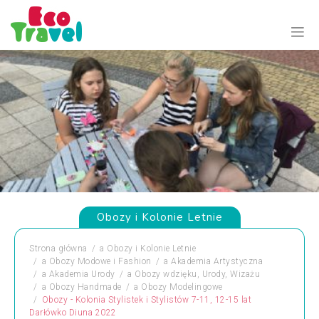
Obozy i Kolonie Letnie
Strona główna
a
Obozy i Kolonie Letnie
a
Obozy Modowe i Fashion
a
Akademia Artystyczna
a
Akademia Urody
a
Obozy wdzięku, Urody, Wizażu
a
Obozy Handmade
a
Obozy Modelingowe
Obozy - Kolonia Stylistek i Stylistów 7-11, 12-15 lat
Darłówko Diuna 2022