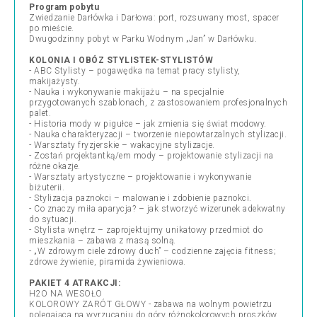
Program pobytu
Zwiedzanie Darłówka i Darłowa: port, rozsuwany most, spacer
po mieście.
Dwugodzinny pobyt w Parku Wodnym „Jan” w Darłówku.
KOLONIA I OBÓZ STYLISTEK-STYLISTÓW
- ABC Stylisty – pogawędka na temat pracy stylisty,
makijażysty.
- Nauka i wykonywanie makijażu – na specjalnie
przygotowanych szablonach, z zastosowaniem profesjonalnych
palet.
- Historia mody w pigułce – jak zmienia się świat modowy.
- Nauka charakteryzacji – tworzenie niepowtarzalnych stylizacji.
- Warsztaty fryzjerskie – wakacyjne stylizacje.
- Zostań projektantką/em mody – projektowanie stylizacji na
różne okazje.
- Warsztaty artystyczne – projektowanie i wykonywanie
biżuterii.
- Stylizacja paznokci – malowanie i zdobienie paznokci.
- Co znaczy miła aparycja? – jak stworzyć wizerunek adekwatny
do sytuacji.
- Stylista wnętrz – zaprojektujmy unikatowy przedmiot do
mieszkania – zabawa z masą solną.
- „W zdrowym ciele zdrowy duch” – codzienne zajęcia fitness;
zdrowe żywienie, piramida żywieniowa.
PAKIET 4 ATRAKCJI:
H2O NA WESOŁO
KOLOROWY ZARÓT GŁOWY - zabawa na wolnym powietrzu
polegająca na wyrzucaniu do góry różnokolorowych proszków.