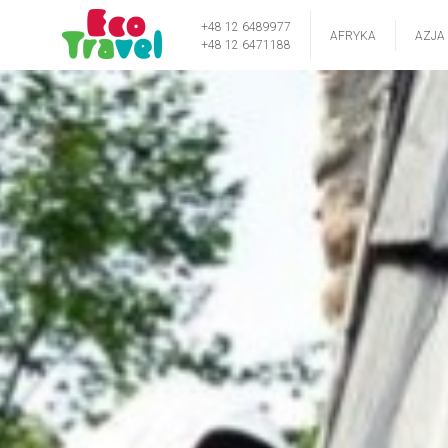
+48 12 6489977
AFRYKA
AZJA
+48 12 6471188