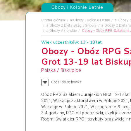
Obozy i Kolonie Letnie
Strona główna
a
Obozy i Kolonie Letnie
a
Obozy 
a
Obozy z Dietą Bezglutenową
a
Obozy z Dietą 
a
Obozy Aktorskie
Obozy - Obóz RPG Szlakiem J
Wiek uczestników: 13 - 18 lat
Obozy - Obóz RPG Sz
Grot 13-19 lat Bisku
/
Polska
Biskupice
Dodaj do schowka
Obóz RPG Szlakiem Jurajskich Grot 13-19 la
2021, Wakacje z aktorstwem w Polsce 2021, 
Wakacje w Polsce 2021, W programie: 9 sesji
3-4 godziny, RPG od podszewki, czyli jak zac
Room, Świat gier RPG i atrybuty oraz wiele inn