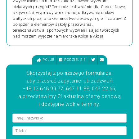
Zwykłe kolonie to nuda? Szukasz nowych wyzwań i
ciekawych przygód? Ten obóz jest właśnie dla Ciebie! Nowe
aktywności, wyprawy w nieznane, odkrywanie uroków
bałtyckich plaż, a także mnóstwo ciekawych gier i zabaw! Z
połączenia elementów szkoły przetrwania,
terenoznawstwa, sportowych wyzwań i zajęć twórczych
nad morzem wyjdzie nam Morska Kolonia Akcji!
POLUB
PODZIEL SIĘ!
Skorzystaj z poniższego formularza,
aby przesłać zapytanie lub zadzwoń
+48 12 648 99 77, 647 11 88, 647 22 66,
a przedstawimy Ci aktualną ofertę cenową
i dostępne wolne terminy.