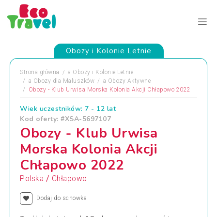
Obozy i Kolonie Letnie
Strona główna
a
Obozy i Kolonie Letnie
a
Obozy dla Maluszków
a
Obozy Aktywne
Obozy - Klub Urwisa Morska Kolonia Akcji Chłapowo 2022
Wiek uczestników: 7 - 12 lat
Kod oferty: #XSA-5697107
Obozy - Klub Urwisa
Morska Kolonia Akcji
Chłapowo 2022
/
Polska
Chłapowo
Dodaj do schowka