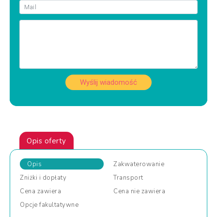
Wyślij wiadomość
Opis oferty
Opis
Zakwaterowanie
Zniżki
i dopłaty
Transport
Cena
zawiera
Cena
nie zawiera
Opcje
fakultatywne