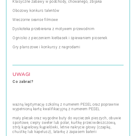
Klasyczne zabawy w podchody, chowanego, zbijaka
Obozowy konkurs talentów
Wieczorne seanse filmowe
Dyskoteka przebierana z motywem przewodnim
Ognisko z pieczeniem kiełbasek i śpiewaniem piosenek
Gry planszowe i konkursy z nagrodami
UWAGI
Co zabrać?
ważną legitymację szkolną z numerem PESEL oraz poprawnie
wypełnioną kartę kwalifikacyjną z numerem PESEL
mały plecak oraz wygodne buty do wycieczek pieszych, obuwie
sportowe, ciepły sweter lub polar, kurtkę przeciwdeszczową,
strój kąpielowy/kąpielówki, letnie nakrycie głowy (czapkę,
chustkę lub kapelusz), latarkę z zapasem baterii