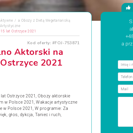
Aktywne
a
Obozy z Dietą Wegetariańską
S
Artystyczne
a
-15 lat Ostrzyce 2021
+48
Kod oferty: #FOJ-753871
a pr
no Aktorski na
 Ostrzyce 2021
lat Ostrzyce 2021, Obozy aktorskie
em w Polsce 2021, Wakacje artystyczne
je w Polsce 2021, W programie: Za
ęk, głos, dykcja, Taniec i ruch,