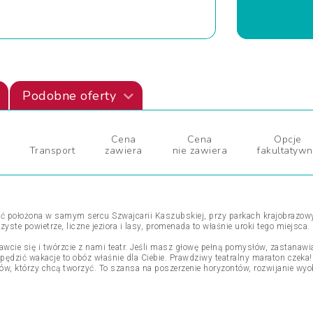
Podobne oferty
Cena
Cena
Opcje
Transport
zawiera
nie zawiera
fakultatyw
ść położona w samym sercu Szwajcarii Kaszubskiej, przy parkach krajobrazowy
yste powietrze, liczne jeziora i lasy, promenada to właśnie uroki tego miejsca.
awcie się i twórzcie z nami teatr. Jeśli masz głowę pełną pomysłów, zastanawi
spędzić wakacje to obóz właśnie dla Ciebie. Prawdziwy teatralny maraton czek
ów, którzy chcą tworzyć. To szansa na poszerzenie horyzontów, rozwijanie wy