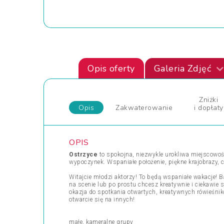
Opis oferty
Galeria Zdjęć
Zniżki
Opis
Zakwaterowanie
i dopłaty
OPIS
Ostrzyce
to spokojna, niezwykle urokliwa miejscowo
wypoczynek. Wspaniałe położenie, piękne krajobrazy, cz
Witajcie młodzi aktorzy! To będą wspaniałe wakacje! B
na scenie lub po prostu chcesz kreatywnie i ciekawie 
okazja do spotkania otwartych, kreatywnych rówieśnik
otwarcie się na innych!
małe, kameralne grupy