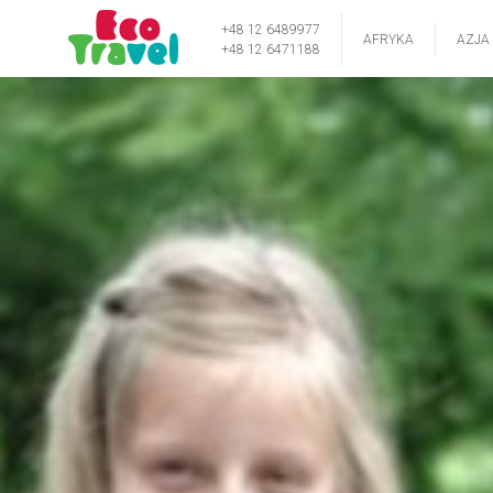
+48 12 6489977
AFRYKA
AZJA
+48 12 6471188