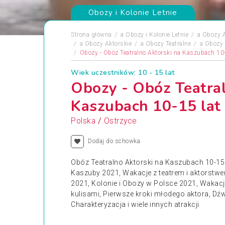
Obozy i Kolonie Letnie
Strona główna
a
Obozy i Kolonie Letnie
a
Obozy 
a
Obozy Aktorskie
a
Obozy Teatralne
a
Obozy 
Obozy - Obóz Teatralno Aktorski na Kaszubach 10
Wiek uczestników: 10 - 15 lat
Obozy - Obóz Teatral
Kaszubach 10-15 lat
/
Polska
Ostrzyce
Dodaj do schowka
Obóz Teatralno Aktorski na Kaszubach 10-15 
Kaszuby 2021, Wakacje z teatrem i aktorstw
2021, Kolonie i Obozy w Polsce 2021, Wakac
kulisami, Pierwsze kroki młodego aktora, Dźwi
Charakteryzacja i wiele innych atrakcji