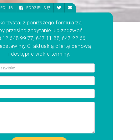
POLUB
PODZIEL SIĘ!
korzystaj z poniższego formularza,
by przesłać zapytanie lub zadzwoń
 12 648 99 77, 647 11 88, 647 22 66,
zedstawimy Ci aktualną ofertę cenową
i dostępne wolne terminy.